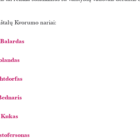
štalų Kvorumo nariai:
 Balardas
Holandas
chtdorfas
Bednaris
. Kukas
stofersonas