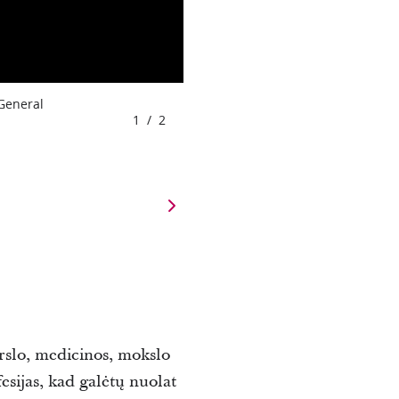
 General
1
/
2
erslo, medicinos, mokslo
fesijas, kad galėtų nuolat