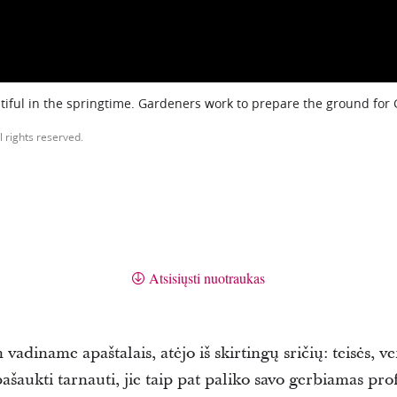
iful in the springtime. Gardeners work to prepare the ground for
l rights reserved.
Atsisiųsti nuotraukas
vadiname apaštalais, atėjo iš skirtingų sričių: teisės, v
ašaukti tarnauti, jie taip pat paliko savo gerbiamas pro