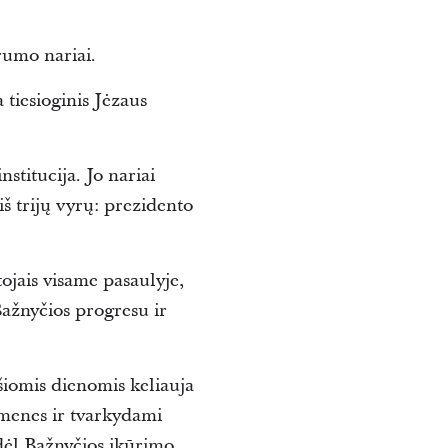
rumo nariai.
tiesioginis Jėzaus
titucija. Jo nariai
iš trijų vyrų: prezidento
ojais visame pasaulyje,
Bažnyčios progresu ir
i šiomis dienomis keliauja
omenes ir tvarkydami
 dėl Bažnyčios įkūrimo