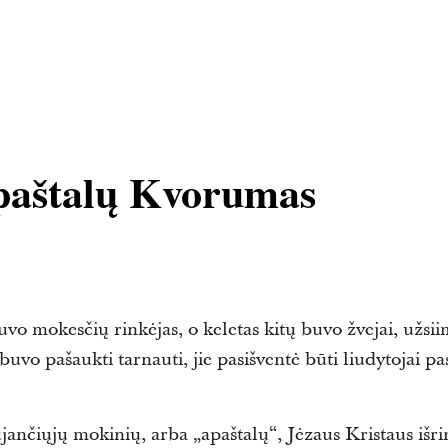
paštalų Kvorumas
uvo mokesčių rinkėjas, o keletas kitų buvo žvejai, užsii
uvo pašaukti tarnauti, jie pasišventė būti liudytojai pas
jančiųjų mokinių, arba „apaštalų“, Jėzaus Kristaus išri