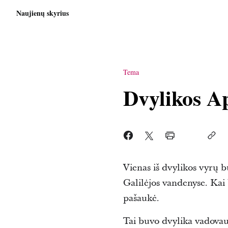
Naujienų skyrius
Tema
Dvylikos A
Vienas iš dvylikos vyrų b
Galilėjos vandenyse. Kai b
pašaukė.
Tai buvo dvylika vadovau