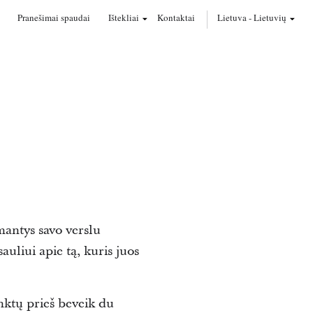
Pranešimai spaudai
Ištekliai
Kontaktai
Lietuva
-
Lietuvių
mantys savo verslu
auliui apie tą, kuris juos
nktų prieš beveik du