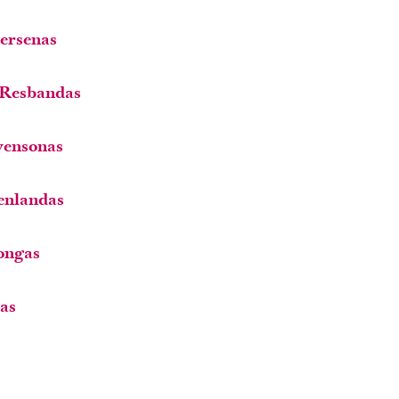
dersenas
 Resbandas
vensonas
Renlandas
Gongas
sas