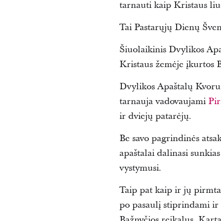
tarnauti kaip Kristaus liu
Tai Pastarųjų Dienų Šven
Šiuolaikinis Dvylikos Ap
Kristaus žemėje įkurtos 
Dvylikos Apaštalų Kvoruma
tarnauja vadovaujami
Pi
ir dviejų patarėjų.
Be savo pagrindinės atsak
apaštalai dalinasi sunki
vystymusi.
Taip pat kaip ir jų pirmta
po pasaulį stiprindami i
Bažnyčios reikalus. Karta