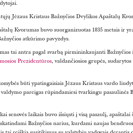
dytojai.
tųjų Jėzaus Kristaus Bažnyčios Dvylikos Apaštalų Kvo
aštalų Kvorumas buvo suorganizuotas 1835 metais ir yra 
Bažnyčios atkūrimo pavyzdys.
s tai antra pagal svarbą pirmininkaujanti Bažnyčios ins
rmosios Prezidentūros
, valdančiosios grupės, sudarytos 
omybės būti ypatingaisiais Jėzaus Kristaus vardo liudyt
as valdymo pareigas rūpindamiesi tvarkingu pasaulinės 
kai senovės laikais buvo išsiųsti į visą pasaulį, apaštala
r skatindami Bažnyčios narius, kurdami naujas bendru
is tai reiškia susitikimus su valstybių vadovais derantis