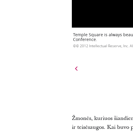
Temple Square is always beaut
Conference.
© 2012 Intellectual Reserve, Inc. Al
Žmonės, kuriuos šiandien 
ir teisėsaugos. Kai buvo p