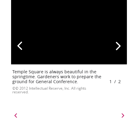
Temple Square is always beautiful in the
springtime. Gardeners work to prepare the
ground for General Conference.
1
/
2
© 2012 Intellectual Reserve, Inc. All rights
reserved.