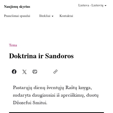
Lietuva
-
Lietuvių
Naujienų skyrius
Pranešimai spaudai
Ištekliai
Kontaktai
Tema
Doktrina ir Sandoros
Pastarųjų dienų šventųjų Raštų knyga,
sudaryta daugiausiai iš apreiškimų, duotų
Džozefui Smitui.