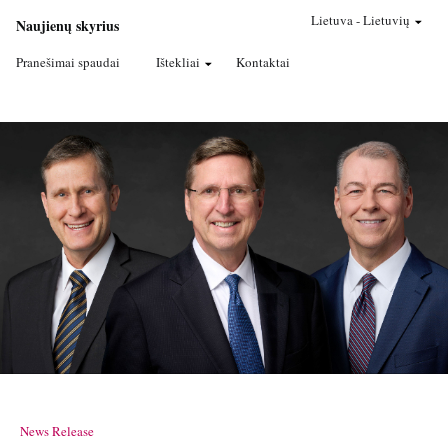
Oficiali
Pastarųjų
Lietuva
-
Lietuvių
Naujienų skyrius
Dienų
Šventųjų
Pranešimai spaudai
Ištekliai
Kontaktai
JĖZAUS
KRISTAUS
Bažnyčiios
svetainė
News Release