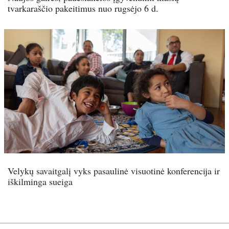
tvarkaraščio pakeitimus nuo rugsėjo 6 d.
Velykų savaitgalį vyks pasaulinė visuotinė konferencija ir
iškilminga sueiga