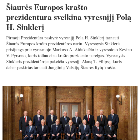
Šiaurės Europos krašto
prezidentūra sveikina vyresnįjį Polą
H. Sinklerį
Pirmoji Prezidentūra paskyrė vyresnįjį Polą H. Sinklerį tarnauti
Šiaurės Europos krašto prezidentūros nariu. Vyresnysis Sinkleris
prisijungs prie vyresniojo Markoso A. Aidukaičio ir vyresniojo Kevino
V. Pyrsono, kuris toliau eina krašto prezidento pareigas. Vyresnysis
Sinkleris prezidentūroje pakeičia vyresnįjį Alaną T. Filipsą, kuris
dabar paskirtas tarnauti Jungtinių Valstijų Šiaurės Rytų krašte.