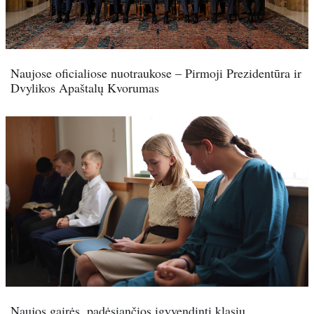
Naujose oficialiose nuotraukose – Pirmoji Prezidentūra ir
Dvylikos Apaštalų Kvorumas
Naujos gairės, padėsiančios įgyvendinti klasių