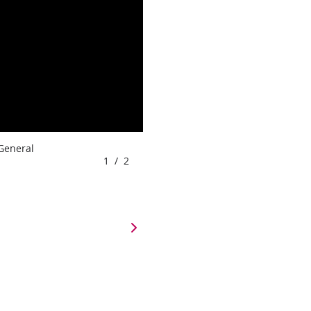
 General
1
/
2