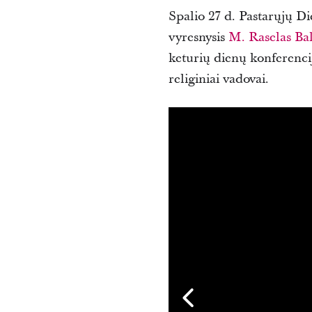
Spalio 27 d. Pastarųjų D
vyresnysis
M. Raselas Ba
keturių dienų konferenciją
religiniai vadovai.