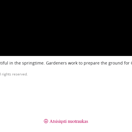
iful in the springtime. Gardeners work to prepare the ground for
l rights reserved.
Atsisiųsti nuotraukas