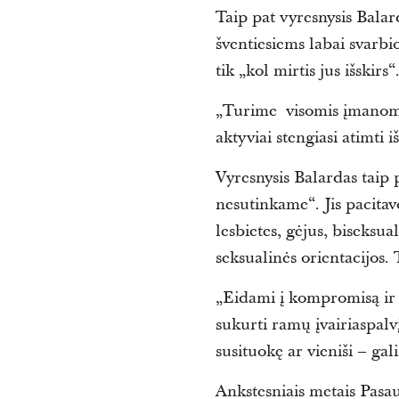
Taip pat vyresnysis Bala
šventiesiems labai svarbio
tik „kol mirtis jus išskirs“
„Turime visomis įmanomom
aktyviai stengiasi atimti iš
Vyresnysis Balardas taip 
nesutinkame“. Jis pacitav
lesbietes, gėjus, biseksu
seksualinės orientacijos. T
„Eidami į kompromisą ir 
sukurti ramų įvairiaspalv
susituokę ar vieniši – ga
Ankstesniais metais Pasa