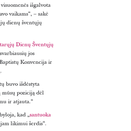
 visuomenės išgalvota
savo vaikams“, – sakė
ųjų dienų šventųjų
tarųjų Dienų Šventųjų
svarbiausių jos
Baptistų Konvencija ir
.
tų buvo išdėstyta
ą mūsų poziciją dėl
u ir atjauta.“
byloja, kad „
santuoka
jam likimui šerdis“.