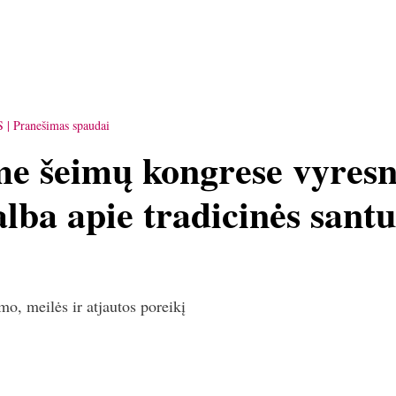
S
Pranešimas spaudai
me šeimų kongrese vyresn
lba apie tradicinės sant
mo, meilės ir atjautos poreikį