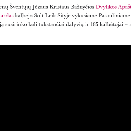
ienų Šventųjų Jėzaus Kristaus Bažnyčios
Dvylikos Apaš
lardas
kalbėjo Solt Leik Sityje vykusiame Pasauliniame 
 susirinko keli tūkstančiai dalyvių ir 185 kalbėtojai – m