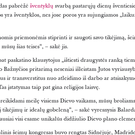
rdas pabrėžė
šventyklų
svarbą pastarųjų dienų šventiesi
s yra šventyklos, nes jose poros yra sujungiamos „laikui
.
is priemonėmis stiprinti ir saugoti savo tikėjimą, šeim
 mūsų šias teises“, – sakė jis.
pat paskatino klausytojus „ištiesti draugystės ranką ti
o Bažnyčios pritarimą neseniai išleistam Jutos vyriausy
alus ir transverstitus nuo atleidimo iš darbo ar atsisaky
as įstatymas taip pat gina religijos laisvę.
reikšdami meilę visiems Dievo vaikams, mūsų broliams 
į tikėjimų ir idealų gobeleną“, – sakė vyresnysis Balard
liausiai visi esame unikalūs didžiulio Dievo plano elemen
ulinis šeimų kongresas buvo rengtas Sidnėjuje, Madrid