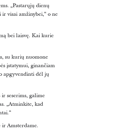
ems. „Pastarųjų dienų
 ir visai amžinybei,“ o ne
ą bei laisvę. Kai kurie
ems, su kurių nuomone
bės įstatymui, ginančiam
mo apgyvendinti dėl jų
ir seserims, galime
as. „Atminkite, kad
tai.“
e ir Amsterdame.