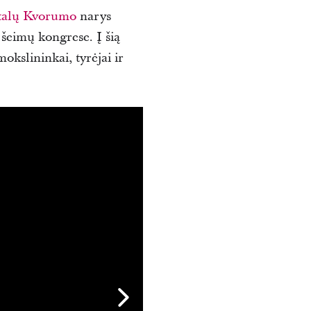
talų Kvorumo
narys
šeimų kongrese. Į šią
okslininkai, tyrėjai ir