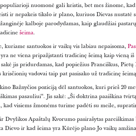
 populiarioji nuomonė gali keistis, bet mes žinome, kad
isti ir nepakeis tikslo ir plano, kuriuos Dievas nustatė 
 įžanginėje kalboje parodydamas, kaip glaudžiai pastar
tradicine
šeima
.
e, kuriame santuokos ir vaikų vis labiau nepaisoma,
Pas
yra ne viena pripažįstanti tradicinę šeimą kaip vieną iš 
sakė jis pridurdamas, kad popiežius Pranciškus, Pietų 
 krisčionių vadovai taip pat pasisako už tradicinę šeimą
kino Bažnyčios poziciją dėl santuokos, kuri prieš 20 me
imas pasauliui“. Jis sakė: „Ši doktrina paaiškina tvirt
 kad visiems žmonėms turime padėti su meile, supratim
ir Dvylikos Apaštalų Kvorumo pasirašytas pareiškimas 
gta Dievo ir kad šeima yra Kūrėjo plano Jo vaikų amžina