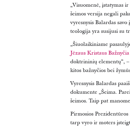
„Visuomenė, įstatymas ir
šeimos versija negali pake
vyresnysis Balardas savo
teologija yra susijusi su 
„Šiuolaikiniame pasaulyj
Jėzaus Kristaus Bažnyčia
doktrininių elementų“, – 
kitos bažnyčios bei žymūs
Vyresnysis Balardas paaiš
dokumente „Šeima. Pareišk
šeimos. Taip pat manome,
Pirmosios Prezidentūros 
tarp vyro ir moters įstei