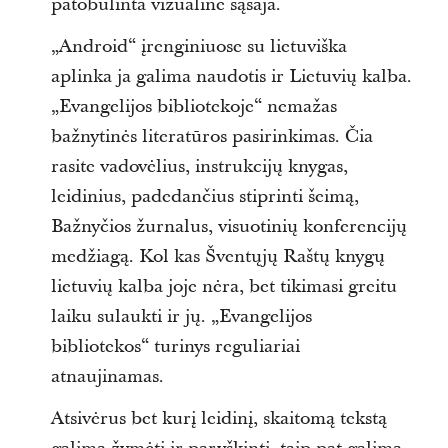
patobulinta vizualine sąsaja.
„Android“ įrenginiuose su lietuviška
aplinka ja galima naudotis ir Lietuvių kalba.
„Evangelijos bibliotekoje“ nemažas
bažnytinės literatūros pasirinkimas. Čia
rasite vadovėlius, instrukcijų knygas,
leidinius, padedančius stiprinti šeimą,
Bažnyčios žurnalus, visuotinių konferencijų
medžiagą. Kol kas Šventųjų Raštų knygų
lietuvių kalba joje nėra, bet tikimasi greitu
laiku sulaukti ir jų. „Evangelijos
bibliotekos“ turinys reguliariai
atnaujinamas.
Atsivėrus bet kurį leidinį, skaitomą tekstą