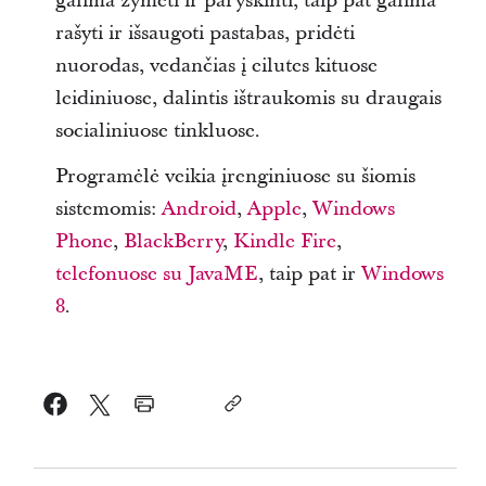
galima žymėti ir paryškinti, taip pat galima
rašyti ir išsaugoti pastabas, pridėti
nuorodas, vedančias į eilutes kituose
leidiniuose, dalintis ištraukomis su draugais
socialiniuose tinkluose.
Programėlė veikia įrenginiuose su šiomis
sistemomis:
Android
,
Apple
,
Windows
Phone
,
BlackBerry
,
Kindle Fire
,
telefonuose su JavaME
, taip pat ir
Windows
8
.