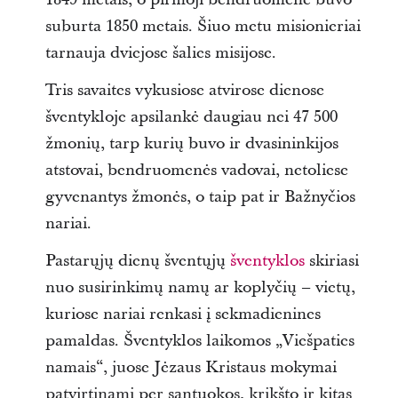
suburta 1850 metais. Šiuo metu misionieriai
tarnauja dviejose šalies misijose.
Tris savaites vykusiose atvirose dienose
šventykloje apsilankė daugiau nei 47 500
žmonių, tarp kurių buvo ir dvasininkijos
atstovai, bendruomenės vadovai, netoliese
gyvenantys žmonės, o taip pat ir Bažnyčios
nariai.
Pastarųjų dienų šventųjų
šventyklos
skiriasi
nuo susirinkimų namų ar koplyčių – vietų,
kuriose nariai renkasi į sekmadienines
pamaldas. Šventyklos laikomos „Viešpaties
namais“, juose Jėzaus Kristaus mokymai
patvirtinami per santuokos, krikšto ir kitas