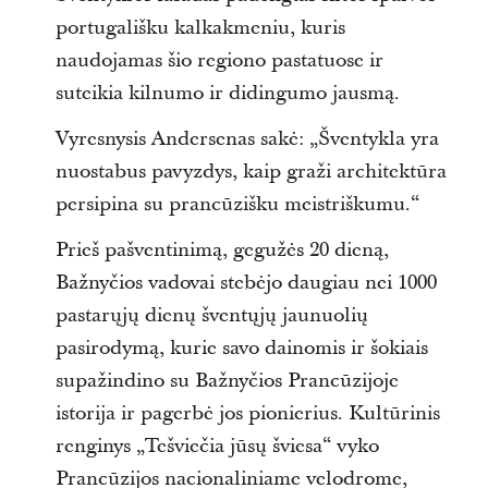
portugališku kalkakmeniu, kuris
naudojamas šio regiono pastatuose ir
suteikia kilnumo ir didingumo jausmą.
Vyresnysis Andersenas sakė: „Šventykla yra
nuostabus pavyzdys, kaip graži architektūra
persipina su prancūzišku meistriškumu.“
Prieš pašventinimą, gegužės 20 dieną,
Bažnyčios vadovai stebėjo daugiau nei 1000
pastarųjų dienų šventųjų jaunuolių
pasirodymą, kurie savo dainomis ir šokiais
supažindino su Bažnyčios Prancūzijoje
istorija ir pagerbė jos pionierius. Kultūrinis
renginys „Tešviečia jūsų šviesa“ vyko
Prancūzijos nacionaliniame velodrome,