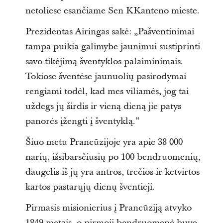
netoliese esančiame Sen KKanteno mieste.
Prezidentas Airingas sakė: „Pašventinimai
tampa puikia galimybe jaunimui sustiprinti
savo tikėjimą šventyklos palaiminimais.
Tokiose šventėse jaunuolių pasirodymai
rengiami todėl, kad mes viliamės, jog tai
uždegs jų širdis ir vieną dieną jie patys
panorės įžengti į šventyklą.“
Šiuo metu Prancūzijoje yra apie 38 000
narių, išsibarsčiusių po 100 bendruomenių,
daugelis iš jų yra antros, trečios ir ketvirtos
kartos pastarųjų dienų šventieji.
Pirmasis misionierius į Prancūziją atvyko
1849 metais, o pirmoji bendruomenė buvo