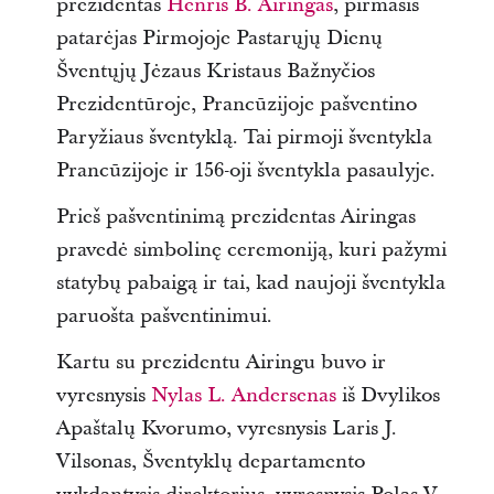
prezidentas
Henris B. Airingas
, pirmasis
patarėjas Pirmojoje Pastarųjų Dienų
Šventųjų Jėzaus Kristaus Bažnyčios
Prezidentūroje, Prancūzijoje pašventino
Paryžiaus šventyklą. Tai pirmoji šventykla
Prancūzijoje ir 156-oji šventykla pasaulyje.
Prieš pašventinimą prezidentas Airingas
pravedė simbolinę ceremoniją, kuri pažymi
statybų pabaigą ir tai, kad naujoji šventykla
paruošta pašventinimui.
Kartu su prezidentu Airingu buvo ir
vyresnysis
Nylas L. Andersenas
iš Dvylikos
Apaštalų Kvorumo, vyresnysis Laris J.
Vilsonas, Šventyklų departamento