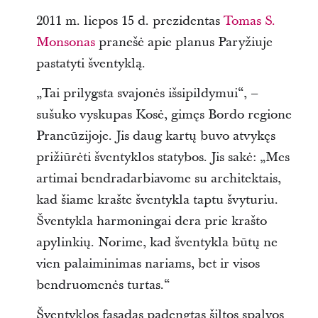
2011 m. liepos 15 d. prezidentas
Tomas S.
Monsonas
pranešė apie planus Paryžiuje
pastatyti šventyklą.
„Tai prilygsta svajonės išsipildymui“, –
sušuko vyskupas Kosė, gimęs Bordo regione
Prancūzijoje. Jis daug kartų buvo atvykęs
prižiūrėti šventyklos statybos. Jis sakė: „Mes
artimai bendradarbiavome su architektais,
kad šiame krašte šventykla taptu švyturiu.
Šventykla harmoningai dera prie krašto
apylinkių. Norime, kad šventykla būtų ne
vien palaiminimas nariams, bet ir visos
bendruomenės turtas.“
Šventyklos fasadas padengtas šiltos spalvos