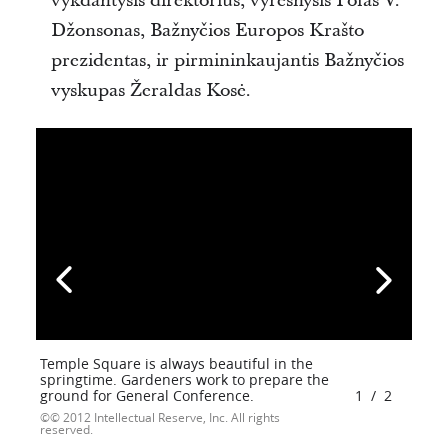
vykdantysis direktorius, vyresnysis Polas V.
Džonsonas, Bažnyčios Europos Krašto
prezidentas, ir pirmininkaujantis Bažnyčios
vyskupas Žeraldas Kosė.
Temple Square is always beautiful in the
springtime. Gardeners work to prepare the
ground for General Conference.
1
/
2
© 2012 Intellectual Reserve, Inc. All rights
reserved.