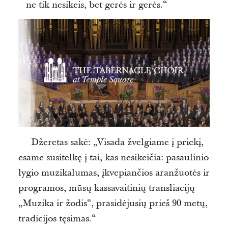
ne tik nesikeis, bet gerės ir gerės.“
Džeretas sakė: „Visada žvelgiame į priekį,
esame susitelkę į tai, kas nesikeičia: pasaulinio
lygio muzikalumas, įkvepiančios aranžuotės ir
programos, mūsų kassavaitinių transliacijų
„Muzika ir žodis“, prasidėjusių prieš 90 metų,
tradicijos tęsimas.“