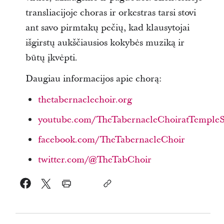
transliacijoje choras ir orkestras tarsi stovi
ant savo pirmtakų pečių, kad klausytojai
išgirstų aukščiausios kokybės muziką ir
būtų įkvėpti.
Daugiau informacijos apie chorą:
thetabernaclechoir.org
youtube.com/TheTabernacleChoiratTemple
facebook.com/TheTabernacleChoir
twitter.com/@TheTabChoir