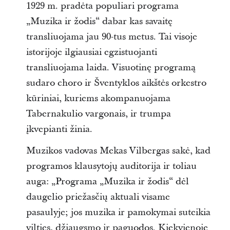
1929 m. pradėta populiari programa
„Muzika ir žodis“ dabar kas savaitę
transliuojama jau 90-tus metus. Tai visoje
istorijoje ilgiausiai egzistuojanti
transliuojama laida. Visuotinę programą
sudaro choro ir Šventyklos aikštės orkestro
kūriniai, kuriems akompanuojama
Tabernakulio vargonais, ir trumpa
įkvepianti žinia.
Muzikos vadovas Mekas Vilbergas sakė, kad
programos klausytojų auditorija ir toliau
auga: „Programa „Muzika ir žodis“ dėl
daugelio priežasčių aktuali visame
pasaulyje; jos muzika ir pamokymai suteikia
vilties, džiaugsmo ir paguodos. Kiekvienoje