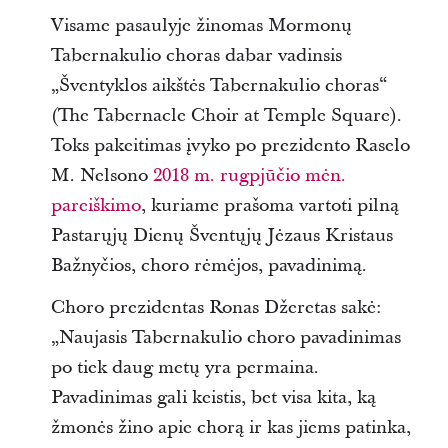
Visame pasaulyje žinomas Mormonų
Tabernakulio choras dabar vadinsis
„Šventyklos aikštės Tabernakulio choras“
(The Tabernacle Choir at Temple Square).
Toks pakeitimas įvyko po prezidento Raselo
M. Nelsono
2018 m. rugpjūčio mėn.
pareiškimo
, kuriame prašoma vartoti pilną
Pastarųjų Dienų Šventųjų Jėzaus Kristaus
Bažnyčios, choro rėmėjos, pavadinimą.
Choro prezidentas Ronas Džeretas sakė:
„Naujasis Tabernakulio choro pavadinimas
po tiek daug metų yra permaina.
Pavadinimas gali keistis, bet visa kita, ką
žmonės žino apie chorą ir kas jiems patinka,