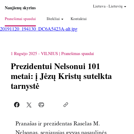
Lietuva
-
Lietuvių
Naujienų skyrius
Pranešimai spaudai
Ištekliai
Kontaktai
20191120_194130_DC6A5423A-alt.jpg
1 Rugsėjo 2025
-
VILNIUS
Pranešimas spaudai
Prezidentui Nelsonui 101
metai: į Jėzų Kristų sutelkta
tarnystė
Pranašas ir prezidentas Raselas M.
Nelsonas, seniausias gyvas pasaulinės