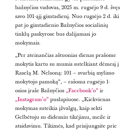
bažnyčios vadovas, 2025 m. rugsėjo 9 d. švęs
savo 101-ąjį gimtadienį. Nuo rugsėjo 2 d. iki
pat jo gimtadienio Bažnyčios socialinių
tinklų paskyrose bus dalijamasi jo
mokymais.
„Per ateinančias aštuonias dienas prašome
mokytis kartu su mumis sutelkiant dėmesį į
Raselą M. Nelsoną: 101 – svarbią mylimo
mokytojo pamoką“, – rašoma rugsėjo 1-
osios įraše Bažnyčios
„Facebook’o“
ir
„Instagram’o“
puslapiuose. „Kiekvienas
mokymas suteikia įžvalgų, kaip sekti
Gelbėtoju su didesniu tikėjimu, meile ir
atsidavimu. Tikimės, kad prisijungsite prie