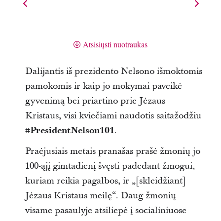
Atsisiųsti nuotraukas
Dalijantis iš prezidento Nelsono išmoktomis
pamokomis ir kaip jo mokymai paveikė
gyvenimą bei priartino prie Jėzaus
Kristaus, visi kviečiami naudotis saitažodžiu
#PresidentNelson101
.
Praėjusiais metais pranašas prašė žmonių jo
100-ąjį gimtadienį švęsti padedant žmogui,
kuriam reikia pagalbos, ir „[skleidžiant]
Jėzaus Kristaus meilę“. Daug žmonių
visame pasaulyje atsiliepė į socialiniuose