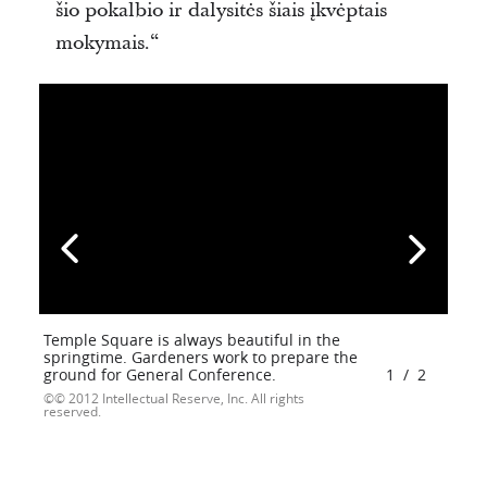
šio pokalbio ir dalysitės šiais įkvėptais
mokymais.“
Temple Square is always beautiful in the
springtime. Gardeners work to prepare the
ground for General Conference.
1
/
2
© 2012 Intellectual Reserve, Inc. All rights
reserved.