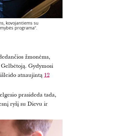
s, kovojantiems su
somybės programa“.
adedančios žmonėms,
r Gelbėtoją. Gydymosi
 išleido atnaujintą
12
lgesio prasideda tada,
nį ryšį su Dievu ir