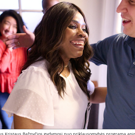
aus Kristaus Bažnyčios gydymosi nuo priklausomybės programa ap