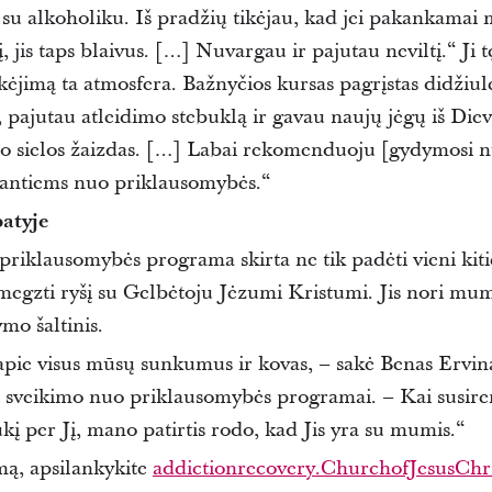
su alkoholiku.
Iš pradžių tikėjau, kad jei pakankamai m
, jis taps blaivus. […] Nuvargau ir pajutau neviltį.“
Ji 
kėjimą ta atmosfera.
Bažnyčios kursas pagrįstas didžiul
pajutau atleidimo stebuklą ir gavau naujų jėgų iš Diev
do sielos žaizdas. […]
Labai rekomenduoju [gydymosi n
iantiems nuo priklausomybės.
“
atyje
riklausomybės programa skirta ne tik padėti vieni kiti
megzti ryšį su Gelbėtoju Jėzumi Kristumi.
Jis nori mu
mo šaltinis.
 apie visus mūsų sunkumus ir kovas, – sakė Benas Ervin
s sveikimo nuo priklausomybės programai. –
Kai susire
ūkį per Jį, mano patirtis rodo, kad Jis yra su mumis.“
mą, apsilankykite
addictionrecovery.ChurchofJesusChri