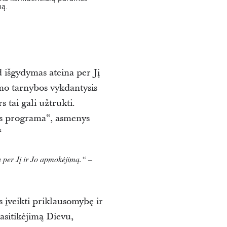
mą.
 išgydymas ateina per Jį
mo tarnybos vykdantysis
tai gali užtrukti.
s programa“, asmenys
“
a per Jį ir Jo apmokėjimą.“ –
įveikti priklausomybę ir
asitikėjimą Dievu,