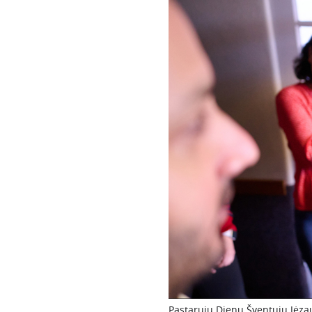
Pastarųjų Dienų Šventųjų Jėz