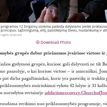
programos 12 žingsnių sistema padeda dalyviams įveikti priklaus
principus: sąžiningumą, viltį, pasitikėjimą Dievu, nuolankumą ir at
l rights reserved.
Download Photo
ybės grupės dabar prieinamos įvairiose vietose ir 
lios gydymosi grupės, kuriose gali dalyvauti ne tik Baž
me pasaulyje, o kai kuriose vietose – ir asmeniškai.
Jom
 pat dirba pagalbininkai, kurie yra pasveikę ir trokšta
iklausomybės susirinkimai vyksta 42 šalyse ir 31 kalb
tos nurodytos svetainėje
addictionrecovery.ChurchofJes
yvaudama sveikimo nuo priklausomybės programoje, vie