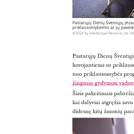
Pastarųjų Dienų Šventųjų Jėza
priklausomybėmis ar jų paveik
2024 by Intellectual Reserve, Inc. Al
Pastarųjų Dienų Šventųj
kovojantiems su priklaus
nuo priklausomybės pro
žingsnių gydymosi vadov
Šiais pakeitimais pabrėž
kai dalyviai atgręžia savo
didesnę kitų žmonių par