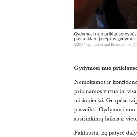
Gydymosi nuo priklausomybės 
pasitelkiant įkvėptus gydymosi 
2024 by Intellectual Reserve, Inc. Al
Gydymosi nuo priklausom
Nemokamos ir konfidencia
prieinamos virtualiai visa
misionieriai.
Grupėse taip
pasveikti.
Gydymosi nuo pr
susirinkimų laikas ir vie
Paklausta, ką patyrė dal