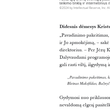
teikimo tinklą ir internetinius
2024 by Intellectual Reserve, Inc. Al
Didesnis dėmesys Krist
„Pavadinimo pakeitimas, 
ir Jo apmokėjimą, – sak
direktorius. –
Per Jėzų K
Dalyvaudami programoje 
gali rasti viltį, išgydymą
„Pavadinimo pakeitimas, ka
Bleinas
Maksfildas
, Bažnyč
Gydymosi nuo priklausom
nevaldomą elgesį pasitelk