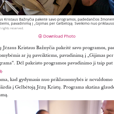
us Kristaus Bažnyčia pakeitė savo programos, padedančios žmonėm
tiems, pavadinimą į „Gijimas per Gelbėtoją. Sveikimo nuo priklau
l rights reserved.
Download Photo
ų Jėzaus Kristaus Bažnyčia pakeitė savo programos, p
omybėmis ar jų paveiktiems, pavadinimą į „Gijimas pe
grama“.
Dėl pakeisto programos pavadinimo
ji taip pat
ą
.
iama, kad gydymasis nuo priklausomybės ir nevaldomo e
 širdis į Gelbėtoją Jėzų Kristų.
Programa skatina glaudes
amą.