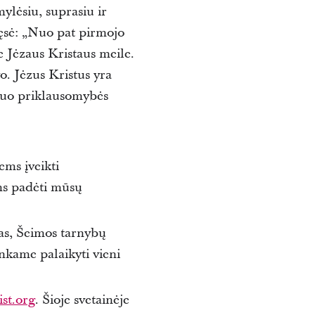
ylėsiu, suprasiu ir
tęsė: „Nuo pat pirmojo
e Jėzaus Kristaus meile.
o.
Jėzus Kristus yra
uo priklausomybės
ems įveikti
ms padėti mūsų
as, Šeimos tarnybų
nkame palaikyti vieni
st.org
.
Šioje svetainėje