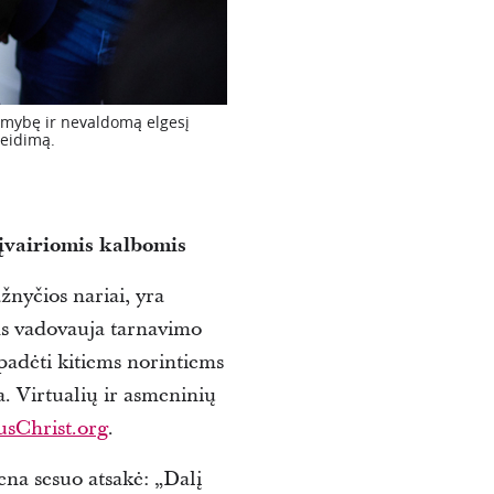
omybę ir nevaldomą elgesį
leidimą.
įvairiomis kalbomis
nyčios nariai, yra
s vadovauja tarnavimo
 padėti kitiems norintiems
a.
Virtualių ir asmeninių
usChrist.org
.
na sesuo atsakė: „Dalį