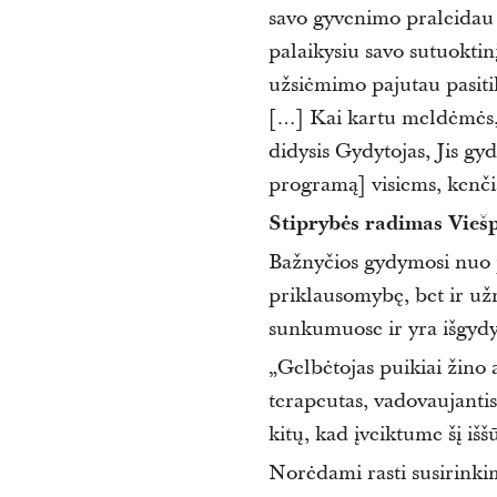
savo gyvenimo praleidau 
palaikysiu savo sutuoktinį
užsiėmimo pajutau pasiti
[…] Kai kartu meldėmės, 
didysis Gydytojas, Jis gy
programą] visiems, kenč
Stiprybės radimas Viešp
Bažnyčios gydymosi nuo p
priklausomybę, bet ir už
sunkumuose ir yra išgydy
„Gelbėtojas puikiai žino
terapeutas, vadovaujanti
kitų, kad įveiktume šį išš
Norėdami rasti susirinki