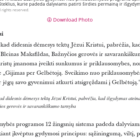
 išteklius, kurie padeda dalyviams patirti širdies permainą ir išgydy
l rights reserved.
Download Photo
ui
kad didesnis dėmesys tektų Jėzui Kristui, pabrėžia, kad
ė
Bleinas
Maksfildas
, Bažnyčios gerovės ir savarankišku
ristų įmanoma įveikti sunkumus ir priklausomybes, nors 
„Gijimas per Gelbėtoją. Sveikimo nuo priklausomybė
 ir jėgų savo gyvenimui atkurti atsigręždami į Gelbėtoją.
d didesnis dėmesys tektų Jėzui Kristui, pabrėžia, kad išgydymas atein
ios gerovės ir savarankiškumo tarnyba
ybės programos 12 žingsnių sistema padeda dalyviams 
iant įkvėptus gydymosi principus: sąžiningumą, viltį, p