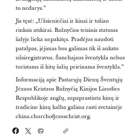
to nedarys.“
Jis tęsė: „Užsieniečiai ir kinai ir toliau
rinksis atskirai. Bažnyčios teisinis statusas
šalyje lieka nepakitęs. Pradėjus naudoti
patalpas, įėjimas bus galimas tik iš anksto
užsiregistravus. Šanchajaus šventykla nebus
turistams iš kitų šalių prieinama šventykla.“
Informaciją apie Pastarųjų Dienų Šventųjų
Jėzaus Kristaus Bažnyčią Kinijos Liaudies
Respublikoje anglų, supaprastinta kinų ir
tradicine kinų kalba galima rasti svetainėje
china.churchofjesuschrist.org.