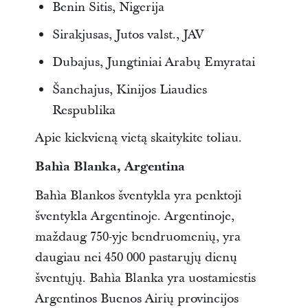
Benin Sitis, Nigerija
Sirakjusas, Jutos valst., JAV
Dubajus, Jungtiniai Arabų Emyratai
Š
anchajus, Kinijos Liaudies
Respublika
Apie kiekvieną vietą skaitykite toliau.
Bahìa Blanka, Argentina
Bahìa Blankos šventykla yra penktoji
šventykla Argentinoje. Argentinoje,
maždaug 750-yje bendruomenių, yra
daugiau nei 450 000 pastarųjų dienų
šventųjų. Bahìa Blanka yra uostamiestis
Argentinos Buenos Airių provincijos