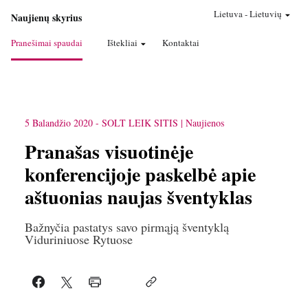
Lietuva
-
Lietuvių
Naujienų skyrius
Pranešimai spaudai
Ištekliai
Kontaktai
5 Balandžio 2020
-
SOLT LEIK SITIS
Naujienos
Pranašas visuotinėje
konferencijoje paskelbė apie
aštuonias naujas šventyklas
Bažnyčia pastatys savo pirmąją šventyklą
Viduriniuose Rytuose