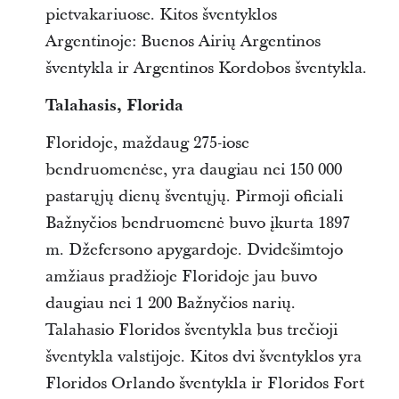
pietvakariuose. Kitos šventyklos
Argentinoje: Buenos Airių Argentinos
šventykla ir Argentinos Kordobos šventykla.
Talahasis, Florida
Floridoje, maždaug 275-iose
bendruomenėse, yra daugiau nei 150 000
pastarųjų dienų šventųjų. Pirmoji oficiali
Bažnyčios bendruomenė buvo įkurta 1897
m. Džefersono apygardoje. Dvidešimtojo
amžiaus pradžioje Floridoje jau buvo
daugiau nei 1 200 Bažnyčios narių.
Talahasio Floridos šventykla bus trečioji
šventykla valstijoje. Kitos dvi šventyklos yra
Floridos Orlando šventykla ir Floridos Fort