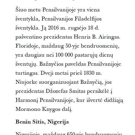
Šiuo metu Pensilvanijoje yra viena
šventykla, Pensilvanijos Filadelfijos
šventykla. Ją 2016 m. rugsėjo 18 d.
pašventino prezidentas Henris B. Airingas.
Floridoje, maždaug 50-yje bendruomenių,
yra daugiau nei 100 000 pastarųjų dienų
šventųjų. Bažnyčios paveldas Pensilvanijoje
turtingas. Dveji metai prieš 1830 m.
Niujorke suorganizuojant Bažnyčią, jos
prezidentas Džozefas Smitas persikėlė į
Harmonį Pensilvanijoje, kur išvertė didžiąją
Mormono Knygos dalį.
Benin Sitis, Nigerija
Nigerijoje, maždaug 650-yje bendruomenių,