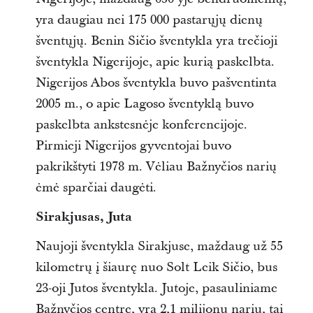
yra daugiau nei 175 000 pastarųjų dienų
šventųjų. Benin Sičio šventykla yra trečioji
šventykla Nigerijoje, apie kurią paskelbta.
Nigerijos Abos šventykla buvo pašventinta
2005 m., o apie Lagoso šventyklą buvo
paskelbta ankstesnėje konferencijoje.
Pirmieji Nigerijos gyventojai buvo
pakrikštyti 1978 m. Vėliau Bažnyčios narių
ėmė sparčiai daugėti.
Sirakjusas, Juta
Naujoji šventykla Sirakjuse, maždaug už 55
kilometrų į šiaurę nuo Solt Leik Sičio, bus
23-oji Jutos šventykla. Jutoje, pasauliniame
Bažnyčios centre, yra 2,1 milijonų narių, tai