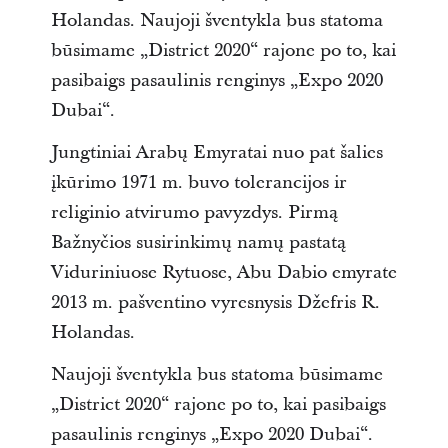
Holandas. Naujoji šventykla bus statoma
būsimame „District 2020“ rajone po to, kai
pasibaigs pasaulinis renginys „Expo 2020
Dubai“.
Jungtiniai Arabų Emyratai nuo pat šalies
įkūrimo 1971 m. buvo tolerancijos ir
religinio atvirumo pavyzdys. Pirmą
Bažnyčios susirinkimų namų pastatą
Viduriniuose Rytuose, Abu Dabio emyrate
2013 m. pašventino vyresnysis Džefris R.
Holandas.
Naujoji šventykla bus statoma būsimame
„District 2020“ rajone po to, kai pasibaigs
pasaulinis renginys „Expo 2020 Dubai“.