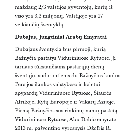
maždaug 2/3 valstijos gyventojų, kurių iš
viso yra 3,2 milijonų. Valstijoje yra 17
veikiančių šventyklų.
Dubajus, Jungtiniai Arabų Emyratai
Dubajaus šventykla bus pirmoji, kurią
Bažnyčia pastatys Viduriniuose Rytuose. Ji
tarnaus tūkstančiams pastarųjų dienų
šventųjų, sudarantiems du Bažnyčios kuolus
Persijos įlankos valstybėse ir keletui
apygardų Viduriniuose Rytuose, Šiaurės
Afrikoje, Rytų Europoje ir Vakarų Azijoje.
Pirmą Bažnyčios susirinkimų namų pastatą
Viduriniuose Rytuose, Abu Dabio emyrate
2013 m. pašventino vyresnysis Džefris R.