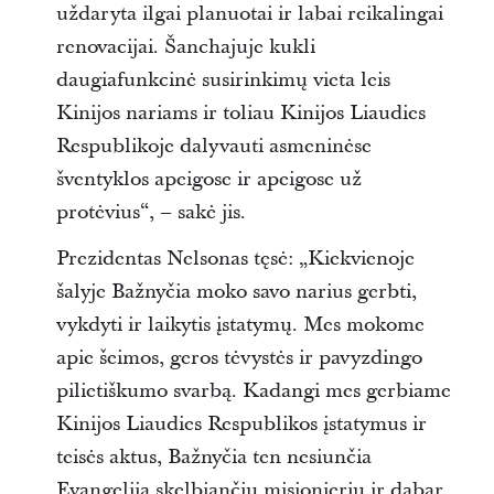
uždaryta ilgai planuotai ir labai reikalingai
renovacijai. Šanchajuje kukli
daugiafunkcinė susirinkimų vieta leis
Kinijos nariams ir toliau Kinijos Liaudies
Respublikoje dalyvauti asmeninėse
šventyklos apeigose ir apeigose už
protėvius“, – sakė jis.
Prezidentas Nelsonas tęsė: „Kiekvienoje
šalyje Bažnyčia moko savo narius gerbti,
vykdyti ir laikytis įstatymų. Mes mokome
apie šeimos, geros tėvystės ir pavyzdingo
pilietiškumo svarbą. Kadangi mes gerbiame
Kinijos Liaudies Respublikos įstatymus ir
teisės aktus, Bažnyčia ten nesiunčia
Evangeliją skelbiančių misionierių ir dabar