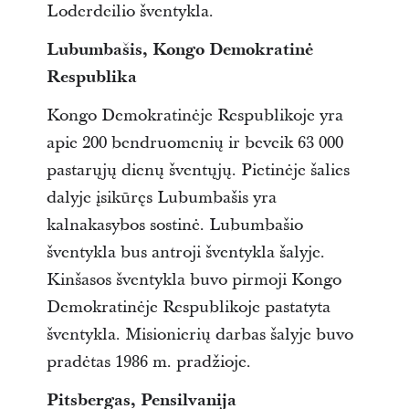
Loderdeilio šventykla.
Lubumbašis, Kongo Demokratinė
Respublika
Kongo Demokratinėje Respublikoje yra
apie 200 bendruomenių ir beveik 63 000
pastarųjų dienų šventųjų. Pietinėje šalies
dalyje įsikūręs Lubumbašis yra
kalnakasybos sostinė. Lubumbašio
šventykla bus antroji šventykla šalyje.
Kinšasos šventykla buvo pirmoji Kongo
Demokratinėje Respublikoje pastatyta
šventykla. Misionierių darbas šalyje buvo
pradėtas 1986 m. pradžioje.
Pitsbergas, Pensilvanija