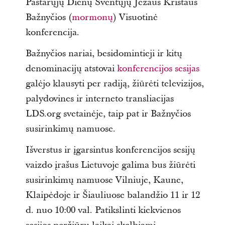
Pastarųjų Dienų Šventųjų Jėzaus Kristaus
Bažnyčios (
mormonų
) Visuotinė
konferencija.
Bažnyčios nariai, besidomintieji ir kitų
denominacijų atstovai
konferencijos sesijas
galėjo klausyti per radiją, žiūrėti televizijos,
palydovines ir interneto transliacijas
LDS.org svetainėje, taip pat ir Bažnyčios
susirinkimų namuose.
Išverstus ir įgarsintus konferencijos sesijų
vaizdo įrašus Lietuvoje galima bus žiūrėti
susirinkimų namuose Vilniuje, Kaune,
Klaipėdoje ir Šiauliuose balandžio 11 ir 12
d. nuo 10:00 val. Patikslinti kiekvienos