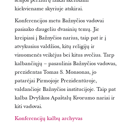
sesijos peržiūrų laikai skelbiami
kiekviename skyriuje atskirai.
Konferencijos metu Bažnyčios vadovai
pasisako daugeliu dvasinių temų. Jie
kreipiasi į Bažnyčios narius, taip pat ir į
atvykusius valdžios, kitų religijų ir
visuomenės veikėjus bei kitus svečius. Tarp
kalbančiųjų – pasaulinis Bažnyčios vadovas,
prezidentas Tomas S. Monsonas, jo
patarėjai Pirmojoje Prezidentūroje,
valdančioje Bažnyčios institucijoje. Taip pat
kalba Dvylikos Apaštalų Kvorumo nariai ir
kiti vadovai.
Konferencijų kalbų archyvas