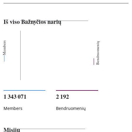
Iš viso Bažnyčios narių
Members
Bendruomenių
1 343 071
2 192
Members
Bendruomenių
Misijų