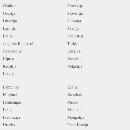
Graikija
Slovakija
Gruzija
Slovėnija
Islandija
Suomija
Ispanija
Švedija
Italija
Šveicarija
Jungtinė Karalystė
Turkija
Juodkalnija
Ukraina
Kipras
Vengrija
Kroatija
Vokietija
Latvija
Bahreinas
Kinija
Filipinai
Kuveitas
Honkongas
Makao
Indija
Malaizija
Indonezija
Mongolija
Izraelis
Pietų Korėja