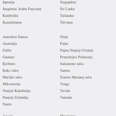
Japonija
Singapūras
Jungtiniai Arabų Emyratai
Šri Lanka
Kambodža
Tailandas
Kazachstanas
Taivanas
Amerikos Samoa
Niujė
Australija
Palau
Fidžis
Papua Naujoji Gvinėja
Guamas
Prancūzijos Polinezija
Kiribatis
Saliamono salos
Kuko salos
Samoa
Maršalo salos
Šiaurės Marianų salos
Mikronezija
Tonga
Naujoji Kaledonija
Tuvalu
Naujoji Zelandija
Vanuatu
Nauru
Angola
Mauricijus