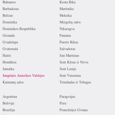
Bahamos
Kosta Rika
Barbadosas
Martinika
Belizas
Meksika
Dominika
Mergelių salos
Dominikos Respublika
Nikaragva
Grenada
Panama
Gvadelupa
Puerto Rikas
Gvatemala
Salvadoras
Haitis
San Martenas
Hondūras
Sent Kitsas ir Nevis
Jamaika
Sent Lusija
Jungtinės Amerikos Valstijos
Sent Vinsentas
Kaimanų salos
Trinidadas ir Tobagas
Argentina
Paragvajus
Bolivija
Peru
Brazilija
Prancūzijos Gviana