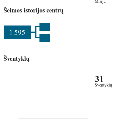
Misijų
Šeimos istorijos centrų
1 595
Šventyklų
31
Šventyklų