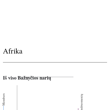
Afrika
Iš viso Bažnyčios narių
Members
Bendruomenių