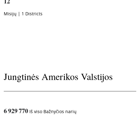
12
Misijų
|
1
Districts
Jungtinės Amerikos Valstijos
6 929 770
Iš viso Bažnyčios narių
1
-in-