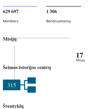
629 697
1 306
Members
Bendruomenių
Misijų
17
Misijų
Šeimos istorijos centrų
315
Šventyklų