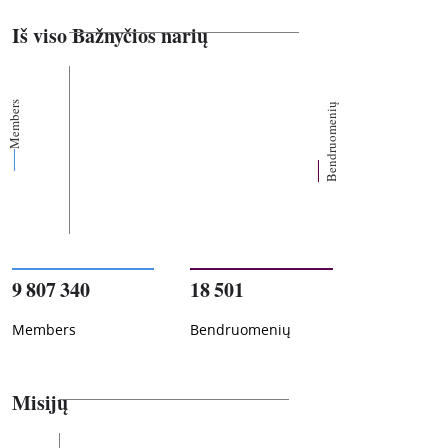
Iš viso Bažnyčios narių
Members
Bendruomenių
9 807 340
18 501
Members
Bendruomenių
Misijų