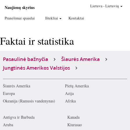
Lietuva
-
Lietuvių
Naujienų skyrius
Pranešimai spaudai
Ištekliai
Kontaktai
Faktai ir statistika
Pasaulinė bažnyčia
Šiaurės Amerika
Jungtinės Amerikos Valstijos
Šiaurės Amerika
Pietų Amerika
Europa
Azija
Okeanija (Ramusis vandenynas)
Afrika
Antigva ir Barbuda
Kanada
Aruba
Kiurasao