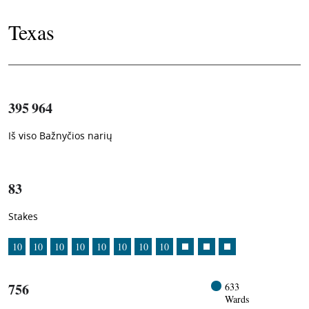
Texas
395 964
Iš viso Bažnyčios narių
1
-in-
83
Stakes
10
10
10
10
10
10
10
10
756
633
Wards