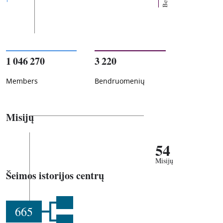
1 046 270
3 220
Members
Bendruomenių
Misijų
54
Misijų
Šeimos istorijos centrų
665