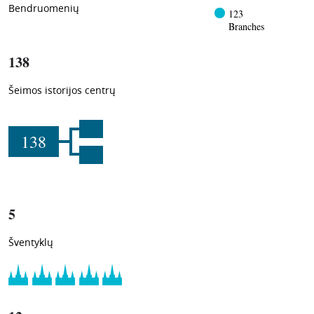
Bendruomenių
123
Branches
138
Šeimos istorijos centrų
138
5
Šventyklų