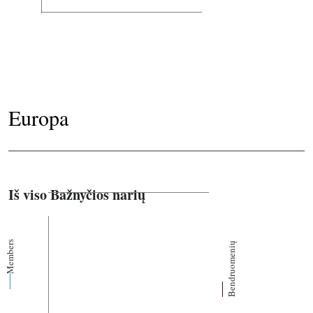
Europa
Iš viso Bažnyčios narių
Members
Bendruomenių