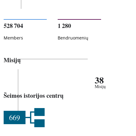
528 704
1 280
Members
Bendruomenių
Misijų
38
Misijų
Šeimos istorijos centrų
669