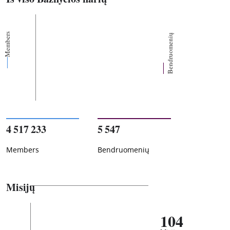
Members
Bendruomenių
4 517 233
5 547
Members
Bendruomenių
Misijų
104