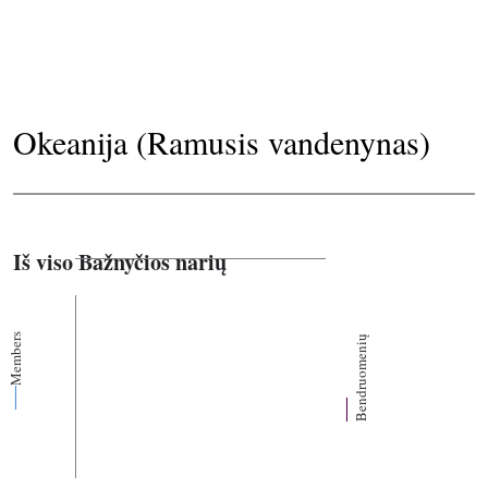
Okeanija (Ramusis vandenynas)
Iš viso Bažnyčios narių
Members
Bendruomenių