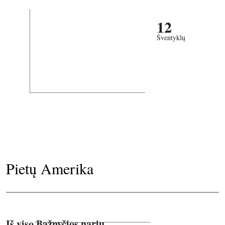
12
Šventyklų
Pietų Amerika
Iš viso Bažnyčios narių