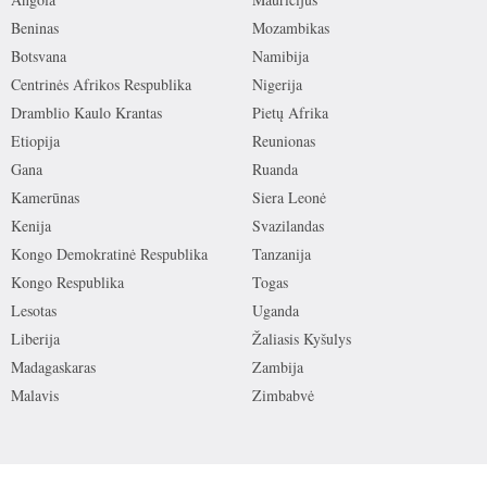
Beninas
Mozambikas
Botsvana
Namibija
Centrinės Afrikos Respublika
Nigerija
Dramblio Kaulo Krantas
Pietų Afrika
Etiopija
Reunionas
Gana
Ruanda
Kamerūnas
Siera Leonė
Kenija
Svazilandas
Kongo Demokratinė Respublika
Tanzanija
Kongo Respublika
Togas
Lesotas
Uganda
Liberija
Žaliasis Kyšulys
Madagaskaras
Zambija
Malavis
Zimbabvė