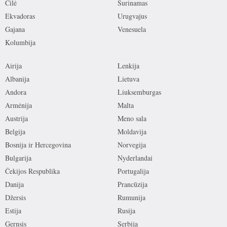
Čilė
Surinamas
Ekvadoras
Urugvajus
Gajana
Venesuela
Kolumbija
Airija
Lenkija
Albanija
Lietuva
Andora
Liuksemburgas
Armėnija
Malta
Austrija
Meno sala
Belgija
Moldavija
Bosnija ir Hercegovina
Norvegija
Bulgarija
Nyderlandai
Čekijos Respublika
Portugalija
Danija
Prancūzija
Džersis
Rumunija
Estija
Rusija
Gernsis
Serbija