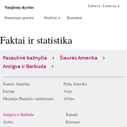
Lietuva
-
Lietuvių
Naujienų skyrius
Pranešimai spaudai
Ištekliai
Kontaktai
Faktai ir statistika
Pasaulinė bažnyčia
Šiaurės Amerika
Antigva ir Barbuda
Šiaurės Amerika
Pietų Amerika
Europa
Azija
Okeanija (Ramusis vandenynas)
Afrika
Antigva ir Barbuda
Kanada
Aruba
Kiurasao