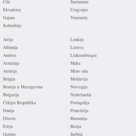
Čilė
Surinamas
Ekvadoras
Urugvajus
Gajana
Venesuela
Kolumbija
Airija
Lenkija
Albanija
Lietuva
Andora
Liuksemburgas
Armėnija
Malta
Austrija
Meno sala
Belgija
Moldavija
Bosnija ir Hercegovina
Norvegija
Bulgarija
Nyderlandai
Čekijos Respublika
Portugalija
Danija
Prancūzija
Džersis
Rumunija
Estija
Rusija
Gernsis
Serbija