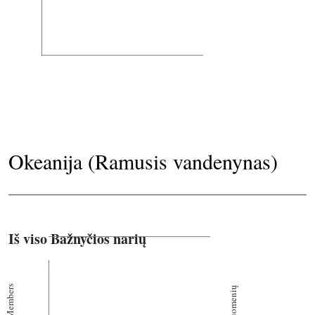
Okeanija (Ramusis vandenynas)
Iš viso Bažnyčios narių
Members
Bendruomenių