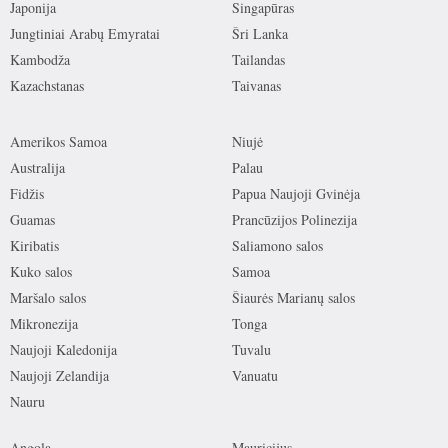
Japonija
Singapūras
Jungtiniai Arabų Emyratai
Šri Lanka
Kambodža
Tailandas
Kazachstanas
Taivanas
Amerikos Samoa
Niujė
Australija
Palau
Fidžis
Papua Naujoji Gvinėja
Guamas
Prancūzijos Polinezija
Kiribatis
Saliamono salos
Kuko salos
Samoa
Maršalo salos
Šiaurės Marianų salos
Mikronezija
Tonga
Naujoji Kaledonija
Tuvalu
Naujoji Zelandija
Vanuatu
Nauru
Angola
Mauricijus