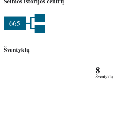
Šeimos istorijos centrų
665
Šventyklų
8
Šventyklų