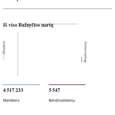
Iš viso Bažnyčios narių
Members
Bendruomenių
4 517 233
5 547
Members
Bendruomenių