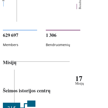
629 697
1 306
Members
Bendruomenių
Misijų
17
Misijų
Šeimos istorijos centrų