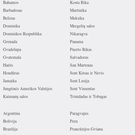
Bahamos
Kosta Rika
Barbadosas
Martinika
Belizas
Meksika
Dominika
Mergelių salos
Dominikos Respublika
Nikaragva
Grenada
Panama
Gvadelupa
Puerto Rikas
Gvatemala
Salvadoras
Haitis
San Martenas
Hondūras
Sent Kitsas ir Nevis
Jamaika
Sent Lusija
Jungtinės Amerikos Valstijos
Sent Vinsentas
Kaimanų salos
Trinidadas ir Tobagas
Argentina
Paragvajus
Bolivija
Peru
Brazilija
Prancūzijos Gviana