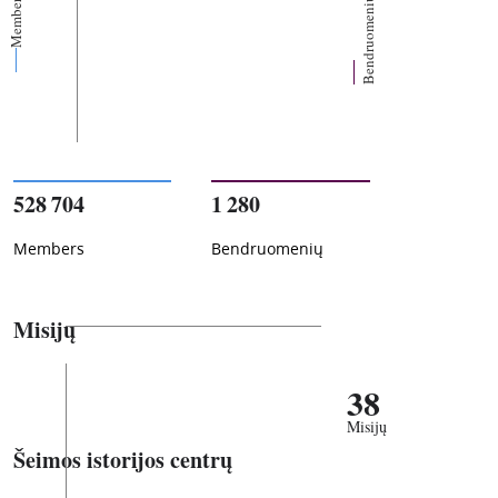
Members
Bendruomenių
528 704
1 280
Members
Bendruomenių
Misijų
38
Misijų
Šeimos istorijos centrų