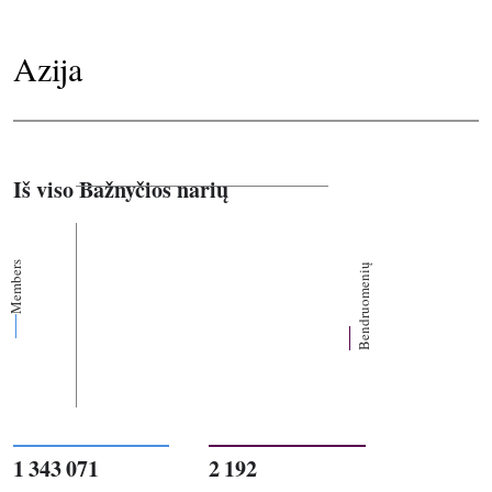
Azija
Iš viso Bažnyčios narių
Members
Bendruomenių
1 343 071
2 192