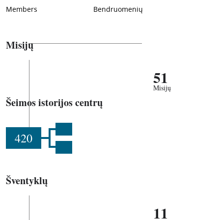
Members
Bendruomenių
Misijų
51
Misijų
Šeimos istorijos centrų
420
Šventyklų
11