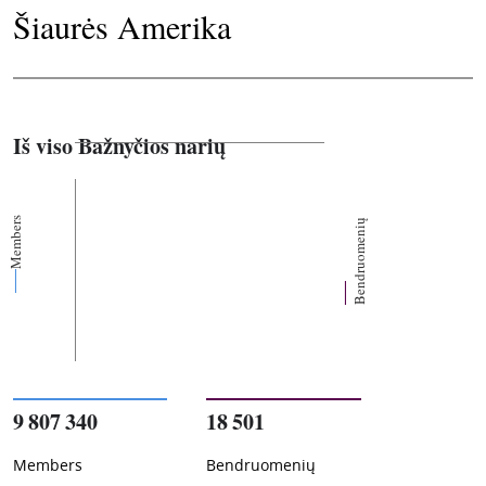
Šiaurės Amerika
Iš viso Bažnyčios narių
Members
Bendruomenių
9 807 340
18 501
Members
Bendruomenių