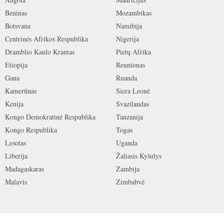
Beninas
Mozambikas
Botsvana
Namibija
Centrinės Afrikos Respublika
Nigerija
Dramblio Kaulo Krantas
Pietų Afrika
Etiopija
Reunionas
Gana
Ruanda
Kamerūnas
Siera Leonė
Kenija
Svazilandas
Kongo Demokratinė Respublika
Tanzanija
Kongo Respublika
Togas
Lesotas
Uganda
Liberija
Žaliasis Kyšulys
Madagaskaras
Zambija
Malavis
Zimbabvė