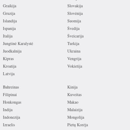
Graikija
Slovakija
Gruzija
Slovėnija
Islandija
Suomija
Ispanija
Švedija
Italija
Šveicarija
Jungtinė Karalystė
Turkija
Juodkalnija
Ukraina
Kipras
Vengrija
Kroatija
Vokietija
Latvija
Bahreinas
Kinija
Filipinai
Kuveitas
Honkongas
Makao
Indija
Malaizija
Indonezija
Mongolija
Izraelis
Pietų Korėja