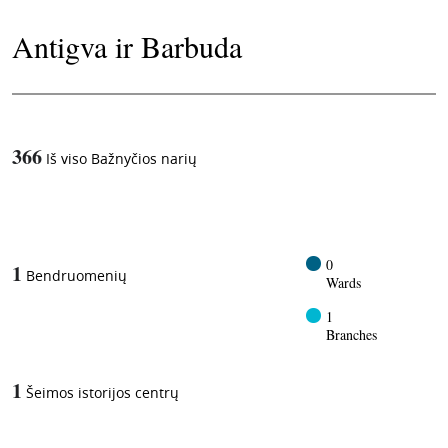
Antigva ir Barbuda
366
Iš viso Bažnyčios narių
1
-in-
0
1
Bendruomenių
Wards
1
Branches
1
Šeimos istorijos centrų