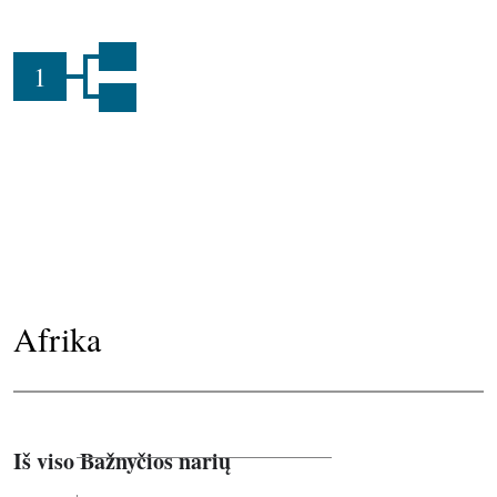
1
Afrika
Iš viso Bažnyčios narių