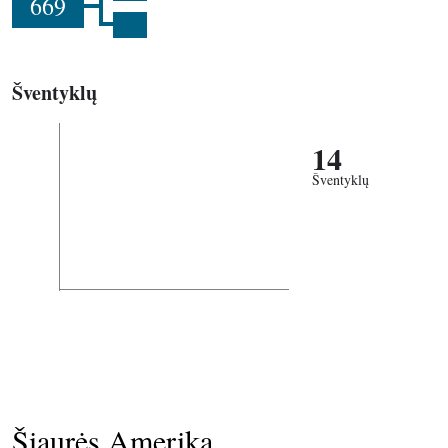
669
Šventyklų
14
Šventyklų
Šiaurės Amerika