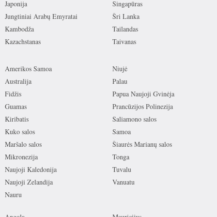
Japonija
Singapūras
Jungtiniai Arabų Emyratai
Šri Lanka
Kambodža
Tailandas
Kazachstanas
Taivanas
Amerikos Samoa
Niujė
Australija
Palau
Fidžis
Papua Naujoji Gvinėja
Guamas
Prancūzijos Polinezija
Kiribatis
Saliamono salos
Kuko salos
Samoa
Maršalo salos
Šiaurės Marianų salos
Mikronezija
Tonga
Naujoji Kaledonija
Tuvalu
Naujoji Zelandija
Vanuatu
Nauru
Angola
Mauricijus