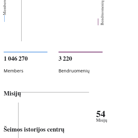
Members
Bendruomenių
1 046 270
3 220
Members
Bendruomenių
Misijų
54
Misijų
Šeimos istorijos centrų