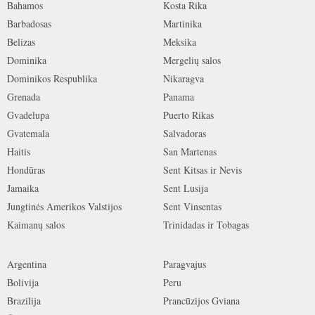
Bahamos
Kosta Rika
Barbadosas
Martinika
Belizas
Meksika
Dominika
Mergelių salos
Dominikos Respublika
Nikaragva
Grenada
Panama
Gvadelupa
Puerto Rikas
Gvatemala
Salvadoras
Haitis
San Martenas
Hondūras
Sent Kitsas ir Nevis
Jamaika
Sent Lusija
Jungtinės Amerikos Valstijos
Sent Vinsentas
Kaimanų salos
Trinidadas ir Tobagas
Argentina
Paragvajus
Bolivija
Peru
Brazilija
Prancūzijos Gviana