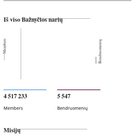
Iš viso Bažnyčios narių
Members
Bendruomenių
4 517 233
5 547
Members
Bendruomenių
Misijų