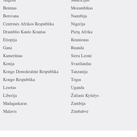
Beninas
Mozambikas
Botsvana
Namibija
Centrinės Afrikos Respublika
Nigerija
Dramblio Kaulo Krantas
Pietų Afrika
Etiopija
Reunionas
Gana
Ruanda
Kamerūnas
Siera Leonė
Kenija
Svazilandas
Kongo Demokratinė Respublika
Tanzanija
Kongo Respublika
Togas
Lesotas
Uganda
Liberija
Žaliasis Kyšulys
Madagaskaras
Zambija
Malavis
Zimbabvė