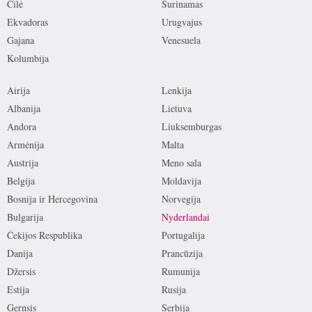
Čilė
Surinamas
Ekvadoras
Urugvajus
Gajana
Venesuela
Kolumbija
Airija
Lenkija
Albanija
Lietuva
Andora
Liuksemburgas
Armėnija
Malta
Austrija
Meno sala
Belgija
Moldavija
Bosnija ir Hercegovina
Norvegija
Bulgarija
Nyderlandai
Čekijos Respublika
Portugalija
Danija
Prancūzija
Džersis
Rumunija
Estija
Rusija
Gernsis
Serbija