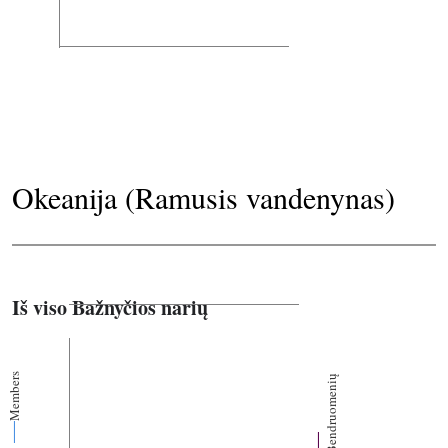
Okeanija (Ramusis vandenynas)
Iš viso Bažnyčios narių
Members
Bendruomenių