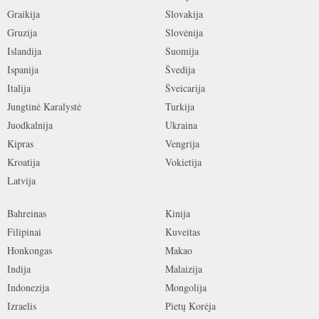
Graikija
Slovakija
Gruzija
Slovėnija
Islandija
Suomija
Ispanija
Švedija
Italija
Šveicarija
Jungtinė Karalystė
Turkija
Juodkalnija
Ukraina
Kipras
Vengrija
Kroatija
Vokietija
Latvija
Bahreinas
Kinija
Filipinai
Kuveitas
Honkongas
Makao
Indija
Malaizija
Indonezija
Mongolija
Izraelis
Pietų Korėja