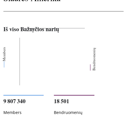
Iš viso Bažnyčios narių
Members
Bendruomenių
9 807 340
18 501
Members
Bendruomenių