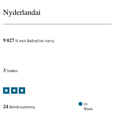
Nyderlandai
9 027
Iš viso Bažnyčios narių
1
-in-
3
Stakes
19
24
Bendruomenių
Wards