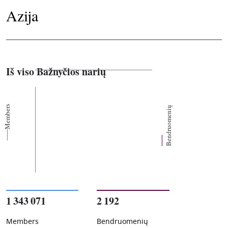
Azija
Iš viso Bažnyčios narių
Members
Bendruomenių
1 343 071
2 192
Members
Bendruomenių