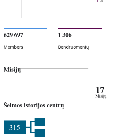
629 697
1 306
Members
Bendruomenių
Misijų
17
Misijų
Šeimos istorijos centrų
315