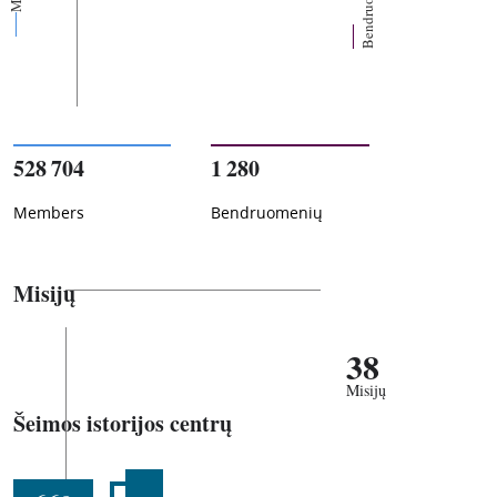
Bendruomenių
528 704
1 280
Members
Bendruomenių
Misijų
38
Misijų
Šeimos istorijos centrų