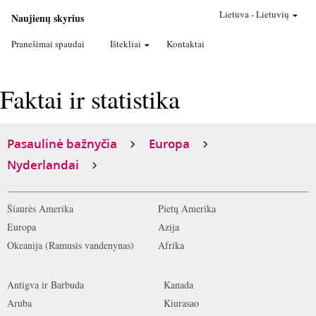
Lietuva
-
Lietuvių
Naujienų skyrius
Pranešimai spaudai
Ištekliai
Kontaktai
Faktai ir statistika
Pasaulinė bažnyčia
Europa
Nyderlandai
Šiaurės Amerika
Pietų Amerika
Europa
Azija
Okeanija (Ramusis vandenynas)
Afrika
Antigva ir Barbuda
Kanada
Aruba
Kiurasao