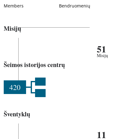
Members
Bendruomenių
Misijų
51
Misijų
Šeimos istorijos centrų
420
Šventyklų
11