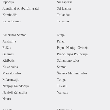
Japonija
Singapūras
Jungtiniai Arabų Emyratai
Šri Lanka
Kambodža
Tailandas
Kazachstanas
Taivanas
Amerikos Samoa
Niujė
Australija
Palau
Fidžis
Papua Naujoji Gvinėja
Guamas
Prancūzijos Polinezija
Kiribatis
Saliamono salos
Kuko salos
Samoa
Maršalo salos
Šiaurės Marianų salos
Mikronezija
Tonga
Naujoji Kaledonija
Tuvalu
Naujoji Zelandija
Vanuatu
Nauru
Angola
Mauricijus