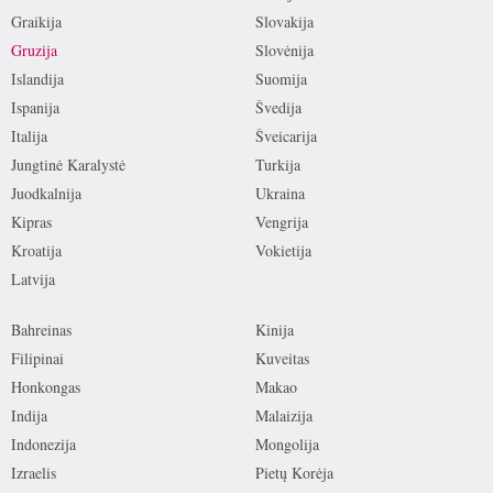
Graikija
Slovakija
Gruzija
Slovėnija
Islandija
Suomija
Ispanija
Švedija
Italija
Šveicarija
Jungtinė Karalystė
Turkija
Juodkalnija
Ukraina
Kipras
Vengrija
Kroatija
Vokietija
Latvija
Bahreinas
Kinija
Filipinai
Kuveitas
Honkongas
Makao
Indija
Malaizija
Indonezija
Mongolija
Izraelis
Pietų Korėja