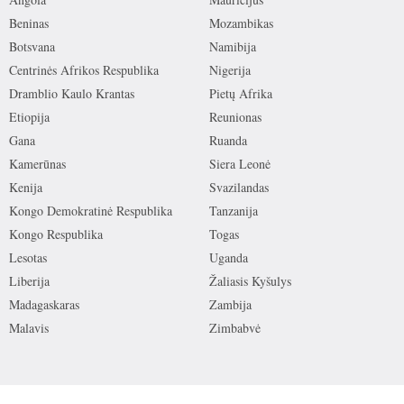
Beninas
Mozambikas
Botsvana
Namibija
Centrinės Afrikos Respublika
Nigerija
Dramblio Kaulo Krantas
Pietų Afrika
Etiopija
Reunionas
Gana
Ruanda
Kamerūnas
Siera Leonė
Kenija
Svazilandas
Kongo Demokratinė Respublika
Tanzanija
Kongo Respublika
Togas
Lesotas
Uganda
Liberija
Žaliasis Kyšulys
Madagaskaras
Zambija
Malavis
Zimbabvė