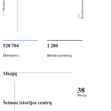
Members
Bendruomenių
528 704
1 280
Members
Bendruomenių
Misijų
38
Misijų
Šeimos istorijos centrų