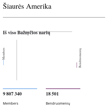
Šiaurės Amerika
Iš viso Bažnyčios narių
Members
Bendruomenių
9 807 340
18 501
Members
Bendruomenių