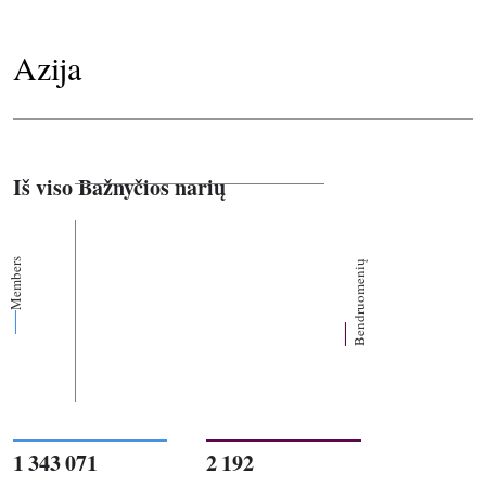
Azija
Iš viso Bažnyčios narių
Members
Bendruomenių
1 343 071
2 192