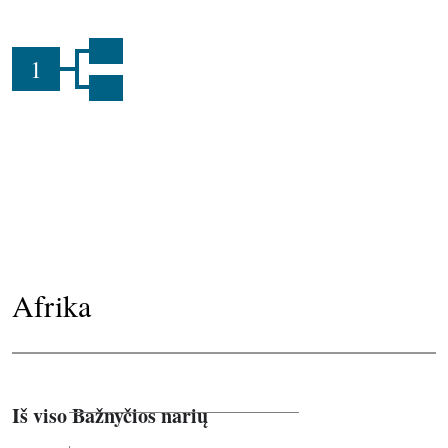
1
Afrika
Iš viso Bažnyčios narių