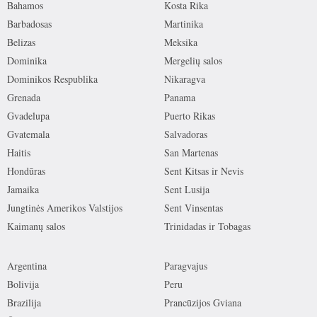
Bahamos
Kosta Rika
Barbadosas
Martinika
Belizas
Meksika
Dominika
Mergelių salos
Dominikos Respublika
Nikaragva
Grenada
Panama
Gvadelupa
Puerto Rikas
Gvatemala
Salvadoras
Haitis
San Martenas
Hondūras
Sent Kitsas ir Nevis
Jamaika
Sent Lusija
Jungtinės Amerikos Valstijos
Sent Vinsentas
Kaimanų salos
Trinidadas ir Tobagas
Argentina
Paragvajus
Bolivija
Peru
Brazilija
Prancūzijos Gviana