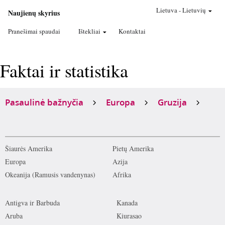
Lietuva
-
Lietuvių
Naujienų skyrius
Pranešimai spaudai
Ištekliai
Kontaktai
Faktai ir statistika
Pasaulinė bažnyčia
Europa
Gruzija
Šiaurės Amerika
Pietų Amerika
Europa
Azija
Okeanija (Ramusis vandenynas)
Afrika
Antigva ir Barbuda
Kanada
Aruba
Kiurasao