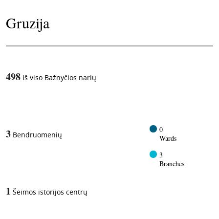
Gruzija
498
Iš viso Bažnyčios narių
1
-in-
0
3
Bendruomenių
Wards
3
Branches
1
Šeimos istorijos centrų