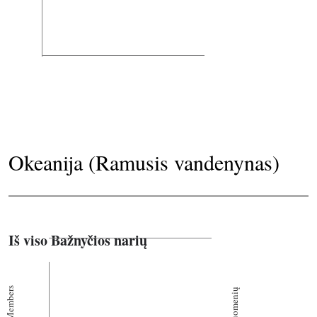
Okeanija (Ramusis vandenynas)
Iš viso Bažnyčios narių
Members
Bendruomenių