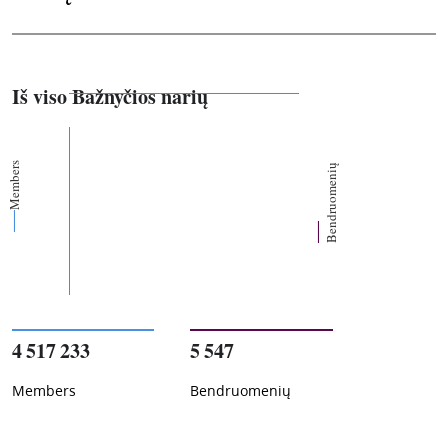
Iš viso Bažnyčios narių
Members
Bendruomenių
4 517 233
5 547
Members
Bendruomenių