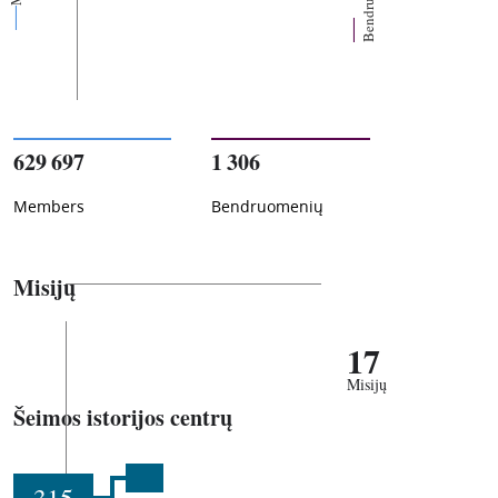
629 697
1 306
Members
Bendruomenių
Misijų
17
Misijų
Šeimos istorijos centrų