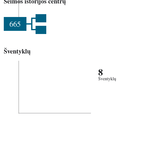
Šeimos istorijos centrų
665
Šventyklų
8
Šventyklų