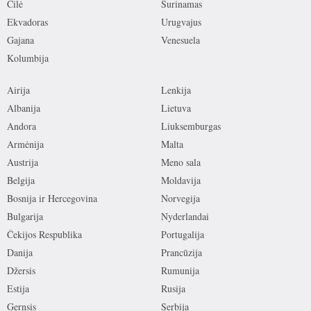
Čilė
Surinamas
Ekvadoras
Urugvajus
Gajana
Venesuela
Kolumbija
Airija
Lenkija
Albanija
Lietuva
Andora
Liuksemburgas
Armėnija
Malta
Austrija
Meno sala
Belgija
Moldavija
Bosnija ir Hercegovina
Norvegija
Bulgarija
Nyderlandai
Čekijos Respublika
Portugalija
Danija
Prancūzija
Džersis
Rumunija
Estija
Rusija
Gernsis
Serbija