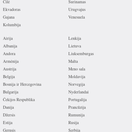
Čilė
Surinamas
Ekvadoras
Urugvajus
Gajana
Venesuela
Kolumbija
Airija
Lenkija
Albanija
Lietuva
Andora
Liuksemburgas
Armėnija
Malta
Austrija
Meno sala
Belgija
Moldavija
Bosnija ir Hercegovina
Norvegija
Bulgarija
Nyderlandai
Čekijos Respublika
Portugalija
Danija
Prancūzija
Džersis
Rumunija
Estija
Rusija
Gernsis
Serbija