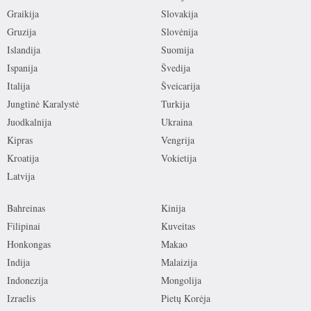
Graikija
Slovakija
Gruzija
Slovėnija
Islandija
Suomija
Ispanija
Švedija
Italija
Šveicarija
Jungtinė Karalystė
Turkija
Juodkalnija
Ukraina
Kipras
Vengrija
Kroatija
Vokietija
Latvija
Bahreinas
Kinija
Filipinai
Kuveitas
Honkongas
Makao
Indija
Malaizija
Indonezija
Mongolija
Izraelis
Pietų Korėja