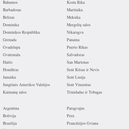
Bahamos
Kosta Rika
Barbadosas
Martinika
Belizas
Meksika
Dominika
Mergelių salos
Dominikos Respublika
Nikaragva
Grenada
Panama
Gvadelupa
Puerto Rikas
Gvatemala
Salvadoras
Haitis
San Martenas
Hondūras
Sent Kitsas ir Nevis
Jamaika
Sent Lusija
Jungtinės Amerikos Valstijos
Sent Vinsentas
Kaimanų salos
Trinidadas ir Tobagas
Argentina
Paragvajus
Bolivija
Peru
Brazilija
Prancūzijos Gviana