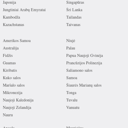
Japonija
Singapūras
Jungtiniai Arabų Emyratai
Šri Lanka
Kambodža
Tailandas
Kazachstanas
Taivanas
Amerikos Samoa
Niujė
Australija
Palau
Fidžis
Papua Naujoji Gvinėja
Guamas
Prancūzijos Polinezija
Kiribatis
Saliamono salos
Kuko salos
Samoa
Maršalo salos
Šiaurės Marianų salos
Mikronezija
Tonga
Naujoji Kaledonija
Tuvalu
Naujoji Zelandija
Vanuatu
Nauru
Angola
Mauricijus