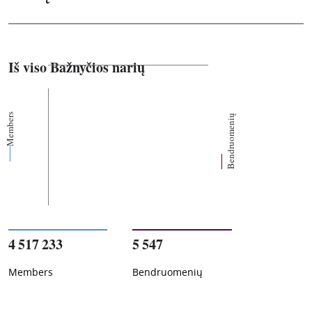
Iš viso Bažnyčios narių
Members
Bendruomenių
4 517 233
5 547
Members
Bendruomenių