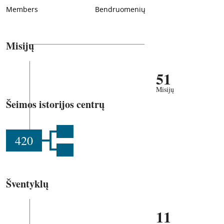
Members
Bendruomenių
Misijų
51
Misijų
Šeimos istorijos centrų
420
Šventyklų
11