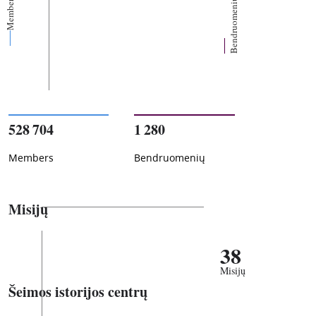
Members
Bendruomenių
528 704
1 280
Members
Bendruomenių
Misijų
38
Misijų
Šeimos istorijos centrų