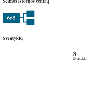
Šeimos istorijos centrų
665
Šventyklų
8
Šventyklų