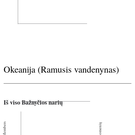
Okeanija (Ramusis vandenynas)
Iš viso Bažnyčios narių
Members
Bendruomenių