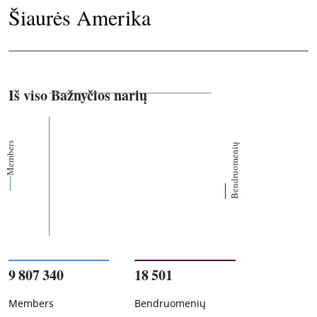
Šiaurės Amerika
Iš viso Bažnyčios narių
Members
Bendruomenių
9 807 340
18 501
Members
Bendruomenių