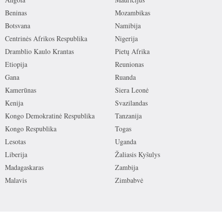
Beninas
Mozambikas
Botsvana
Namibija
Centrinės Afrikos Respublika
Nigerija
Dramblio Kaulo Krantas
Pietų Afrika
Etiopija
Reunionas
Gana
Ruanda
Kamerūnas
Siera Leonė
Kenija
Svazilandas
Kongo Demokratinė Respublika
Tanzanija
Kongo Respublika
Togas
Lesotas
Uganda
Liberija
Žaliasis Kyšulys
Madagaskaras
Zambija
Malavis
Zimbabvė