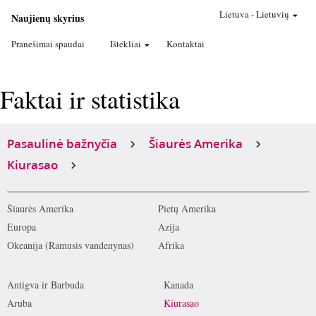
Lietuva
-
Lietuvių
Naujienų skyrius
Pranešimai spaudai
Ištekliai
Kontaktai
Faktai ir statistika
Pasaulinė bažnyčia
Šiaurės Amerika
Kiurasao
Šiaurės Amerika
Pietų Amerika
Europa
Azija
Okeanija (Ramusis vandenynas)
Afrika
Antigva ir Barbuda
Kanada
Aruba
Kiurasao