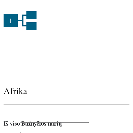
1
Afrika
Iš viso Bažnyčios narių