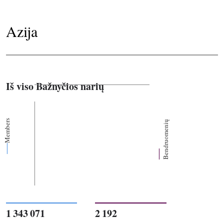
Azija
Iš viso Bažnyčios narių
Members
Bendruomenių
1 343 071
2 192