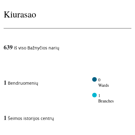
Kiurasao
639
Iš viso Bažnyčios narių
1
-in-
0
1
Bendruomenių
Wards
1
Branches
1
Šeimos istorijos centrų