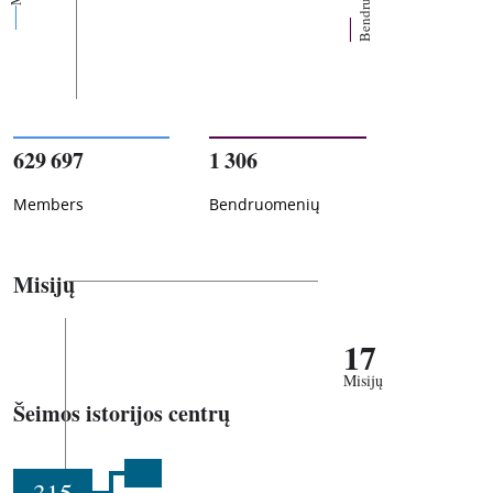
629 697
1 306
Members
Bendruomenių
Misijų
17
Misijų
Šeimos istorijos centrų