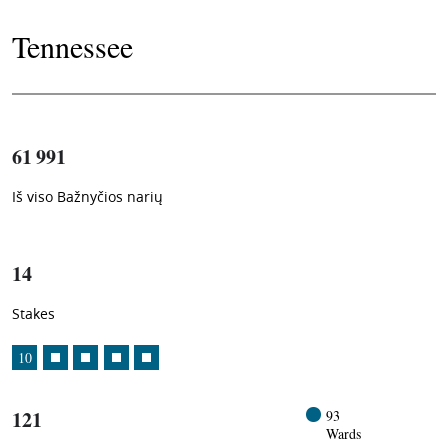
Tennessee
61 991
Iš viso Bažnyčios narių
1
-in-
14
Stakes
10
121
93
Wards