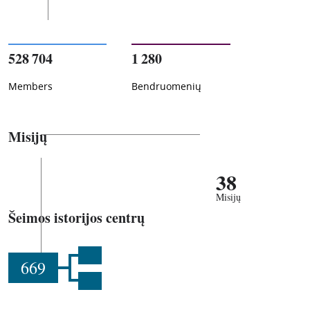
528 704
1 280
Members
Bendruomenių
Misijų
38
Misijų
Šeimos istorijos centrų
669