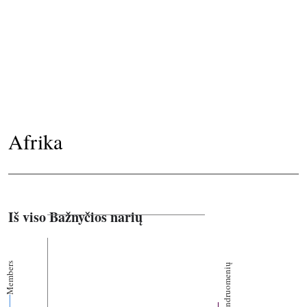
Afrika
Iš viso Bažnyčios narių
Members
Bendruomenių