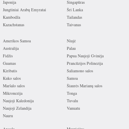
Japonija
Singapūras
Jungtiniai Arabų Emyratai
Šri Lanka
Kambodža
Tailandas
Kazachstanas
Taivanas
Amerikos Samoa
Niujė
Australija
Palau
Fidžis
Papua Naujoji Gvinėja
Guamas
Prancūzijos Polinezija
Kiribatis
Saliamono salos
Kuko salos
Samoa
Maršalo salos
Šiaurės Marianų salos
Mikronezija
Tonga
Naujoji Kaledonija
Tuvalu
Naujoji Zelandija
Vanuatu
Nauru
Angola
Mauricijus