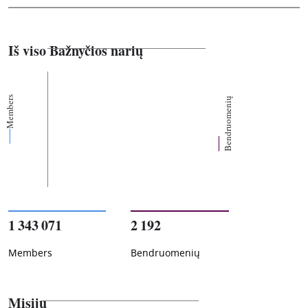
Iš viso Bažnyčios narių
Members
Bendruomenių
1 343 071
2 192
Members
Bendruomenių
Misijų