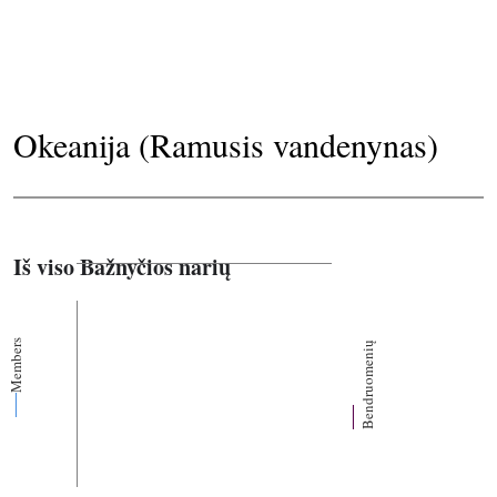
Okeanija (Ramusis vandenynas)
Iš viso Bažnyčios narių
Members
Bendruomenių