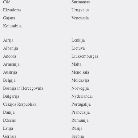
Čilė
Surinamas
Ekvadoras
Urugvajus
Gajana
Venesuela
Kolumbija
Airija
Lenkija
Albanija
Lietuva
Andora
Liuksemburgas
Armėnija
Malta
Austrija
Meno sala
Belgija
Moldavija
Bosnija ir Hercegovina
Norvegija
Bulgarija
Nyderlandai
Čekijos Respublika
Portugalija
Danija
Prancūzija
Džersis
Rumunija
Estija
Rusija
Gernsis
Serbija