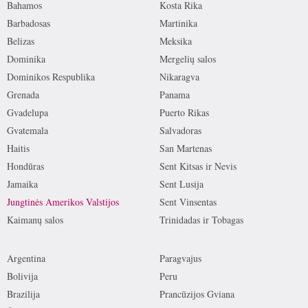
Bahamos
Kosta Rika
Barbadosas
Martinika
Belizas
Meksika
Dominika
Mergelių salos
Dominikos Respublika
Nikaragva
Grenada
Panama
Gvadelupa
Puerto Rikas
Gvatemala
Salvadoras
Haitis
San Martenas
Hondūras
Sent Kitsas ir Nevis
Jamaika
Sent Lusija
Jungtinės Amerikos Valstijos
Sent Vinsentas
Kaimanų salos
Trinidadas ir Tobagas
Argentina
Paragvajus
Bolivija
Peru
Brazilija
Prancūzijos Gviana