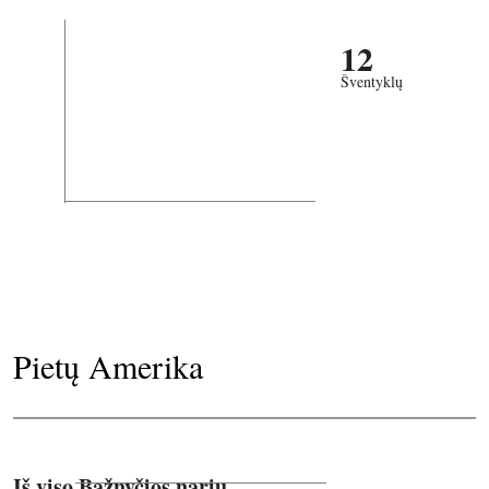
12
Šventyklų
Pietų Amerika
Iš viso Bažnyčios narių