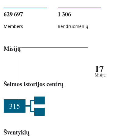
629 697
1 306
Members
Bendruomenių
Misijų
17
Misijų
Šeimos istorijos centrų
315
Šventyklų