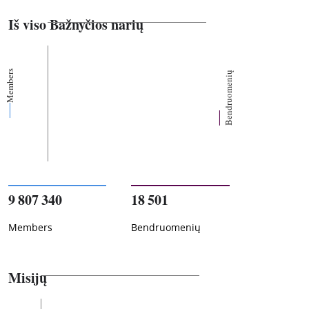
Iš viso Bažnyčios narių
Members
Bendruomenių
9 807 340
18 501
Members
Bendruomenių
Misijų