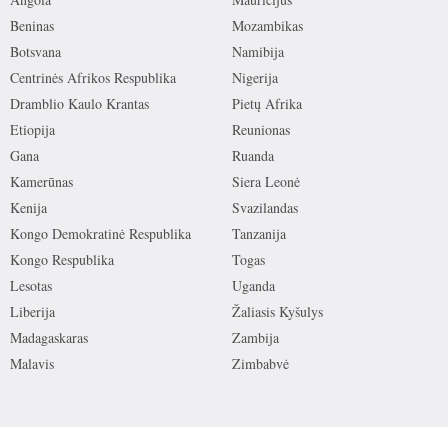
Beninas
Mozambikas
Botsvana
Namibija
Centrinės Afrikos Respublika
Nigerija
Dramblio Kaulo Krantas
Pietų Afrika
Etiopija
Reunionas
Gana
Ruanda
Kamerūnas
Siera Leonė
Kenija
Svazilandas
Kongo Demokratinė Respublika
Tanzanija
Kongo Respublika
Togas
Lesotas
Uganda
Liberija
Žaliasis Kyšulys
Madagaskaras
Zambija
Malavis
Zimbabvė