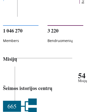
1 046 270
3 220
Members
Bendruomenių
Misijų
54
Misijų
Šeimos istorijos centrų
665