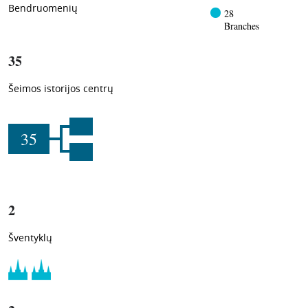
Bendruomenių
28
Branches
35
Šeimos istorijos centrų
35
2
Šventyklų