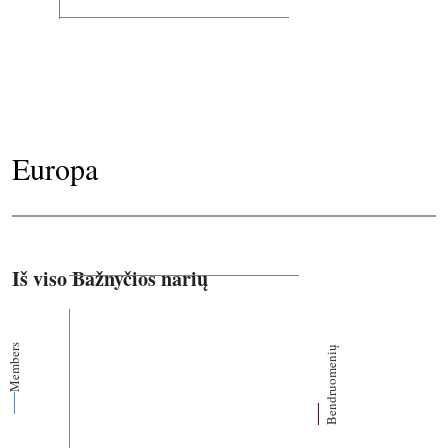
Europa
Iš viso Bažnyčios narių
Members
Bendruomenių