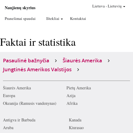
Lietuva
-
Lietuvių
Naujienų skyrius
Pranešimai spaudai
Ištekliai
Kontaktai
Faktai ir statistika
Pasaulinė bažnyčia
Šiaurės Amerika
Jungtinės Amerikos Valstijos
Šiaurės Amerika
Pietų Amerika
Europa
Azija
Okeanija (Ramusis vandenynas)
Afrika
Antigva ir Barbuda
Kanada
Aruba
Kiurasao