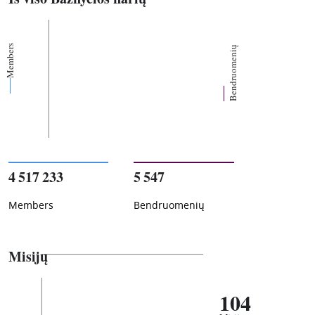
Members
Bendruomenių
4 517 233
5 547
Members
Bendruomenių
Misijų
104