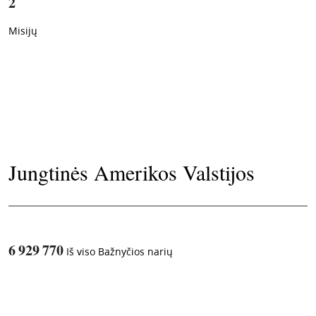
2
Misijų
Jungtinės Amerikos Valstijos
6 929 770
Iš viso Bažnyčios narių
1
-in-