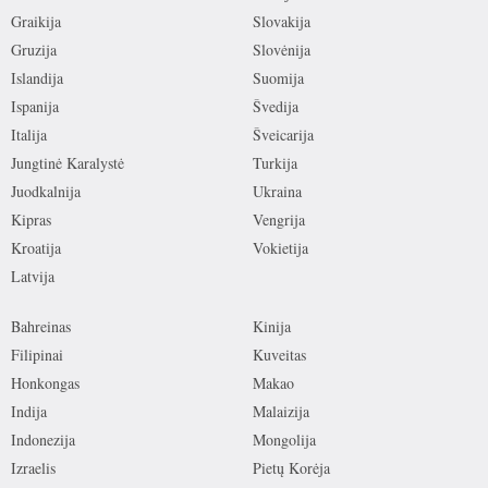
Graikija
Slovakija
Gruzija
Slovėnija
Islandija
Suomija
Ispanija
Švedija
Italija
Šveicarija
Jungtinė Karalystė
Turkija
Juodkalnija
Ukraina
Kipras
Vengrija
Kroatija
Vokietija
Latvija
Bahreinas
Kinija
Filipinai
Kuveitas
Honkongas
Makao
Indija
Malaizija
Indonezija
Mongolija
Izraelis
Pietų Korėja