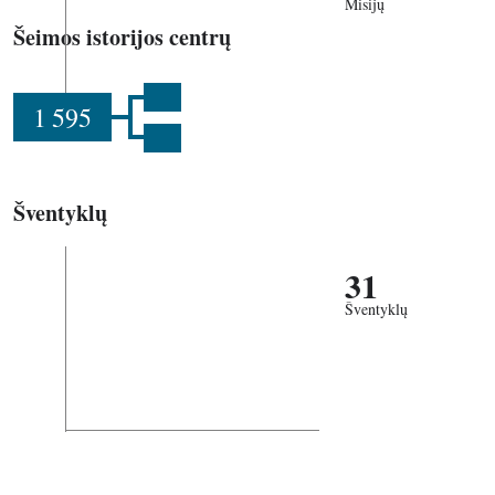
Misijų
Šeimos istorijos centrų
1 595
Šventyklų
31
Šventyklų