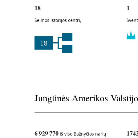
18
1
Šeimos istorijos centrų
Švent
18
Jungtinės Amerikos Valstij
6 929 770
174
Iš viso Bažnyčios narių