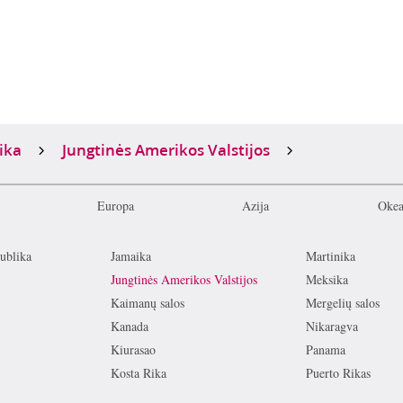
ika
Jungtinės Amerikos Valstijos
Europa
Azija
Okea
ublika
Jamaika
Martinika
Jungtinės Amerikos Valstijos
Meksika
Kaimanų salos
Mergelių salos
Kanada
Nikaragva
Kiurasao
Panama
Kosta Rika
Puerto Rikas