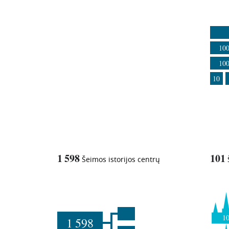
1
-in-
10
10
10
1 598
101
Šeimos istorijos centrų
1
1 598