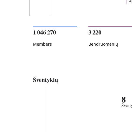
1 046 270
3 220
Members
Bendruomenių
Šventyklų
8
Švent