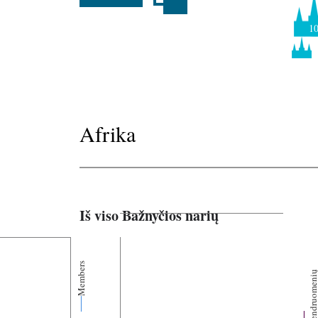
1
Afrika
Iš viso Bažnyčios narių
Members
Bendruomen