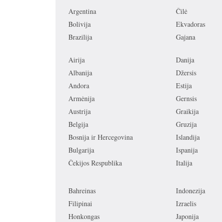
Argentina
Čilė
Bolivija
Ekvadoras
Brazilija
Gajana
Airija
Danija
Albanija
Džersis
Andora
Estija
Armėnija
Gernsis
Austrija
Graikija
Belgija
Gruzija
Bosnija ir Hercegovina
Islandija
Bulgarija
Ispanija
Čekijos Respublika
Italija
Bahreinas
Indonezija
Filipinai
Izraelis
Honkongas
Japonija