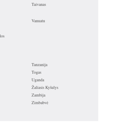
Taivanas
Vanuatu
los
Tanzanija
Togas
Uganda
Žaliasis Kyšulys
Zambija
Zimbabvė