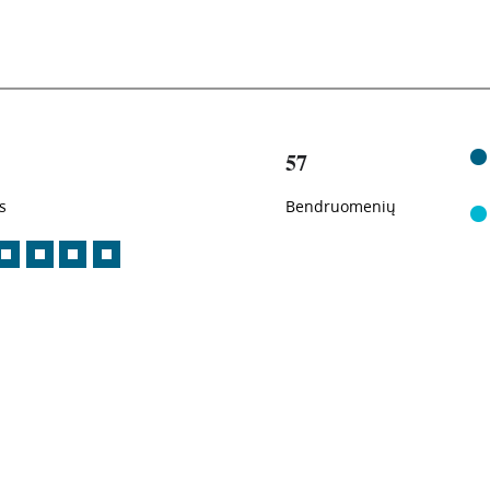
57
s
Bendruomenių