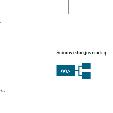
Šeimos istorijos centrų
665
yklų