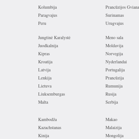
Kolumbija
Prancūzijos Gvian
Paragvajus
Surinamas
Peru
Urugvajus
Jungtinė Karalystė
Meno sala
Juodkalnija
Moldavija
Kipras
Norvegija
Kroatija
Nyderlandai
Latvija
Portugalija
Lenkija
Prancūzija
Lietuva
Rumunija
Liuksemburgas
Rusija
Malta
Serbija
Kambodža
Makao
Kazachstanas
Malaizija
Kinija
Mongolija