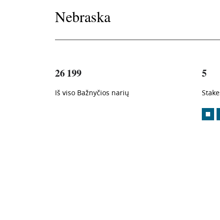
Nebraska
26 199
5
Iš viso Bažnyčios narių
Stake
1
-in-