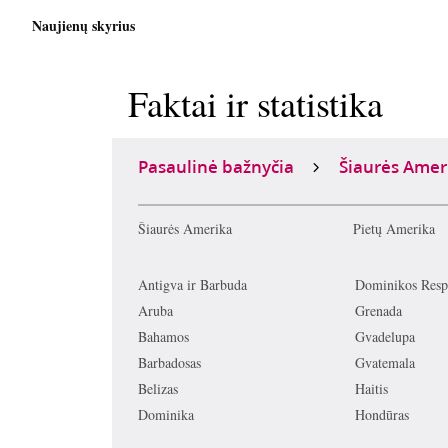
Naujienų skyrius
Faktai ir statistika
Pasaulinė bažnyčia
Šiaurės Amer
Šiaurės Amerika
Pietų Amerika
Antigva ir Barbuda
Dominikos Resp
Aruba
Grenada
Bahamos
Gvadelupa
Barbadosas
Gvatemala
Belizas
Haitis
Dominika
Hondūras