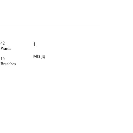
1
42
Wards
Misijų
15
Branches