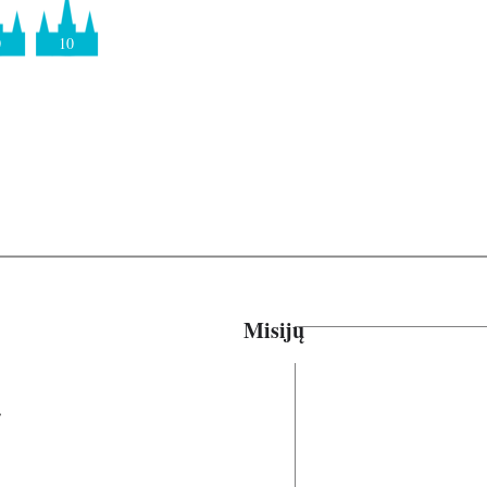
0
10
Misijų
ių