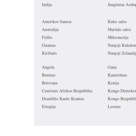
Indija
Jungtiniai Arab
Amerikos Samoa
Kuko salos
Australija
Maršalo salos
Fidžis
Mikronezija
Guamas
Naujoji Kaledon
Kiribatis
Naujoji Zelandij
Angola
Gana
Beninas
Kamerūnas
Botsvana
Kenija
Centrinės Afrikos Respublika
Kongo Demokrat
Dramblio Kaulo Krantas
Kongo Respubli
Etiopija
Lesotas