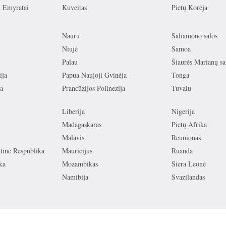
ų Emyratai
Kuveitas
Pietų Korėja
Nauru
Saliamono salos
Niujė
Samoa
Palau
Šiaurės Marianų sa
ija
Papua Naujoji Gvinėja
Tonga
a
Prancūzijos Polinezija
Tuvalu
Liberija
Nigerija
Madagaskaras
Pietų Afrika
Malavis
Reunionas
inė Respublika
Mauricijus
Ruanda
ka
Mozambikas
Siera Leonė
Namibija
Svazilandas