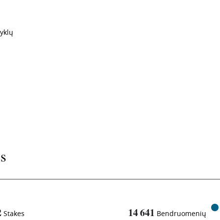
yklų
os
2
14 641
Stakes
Bendruomenių