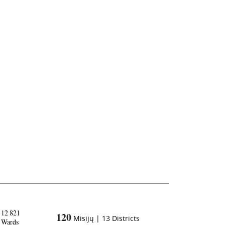
12 821
120
Misijų
|
13
Districts
Wards