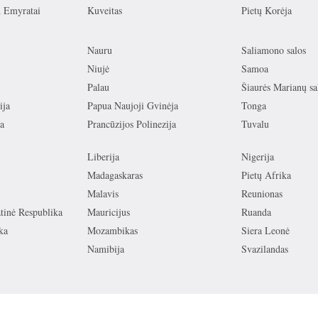
ų Emyratai
Kuveitas
Pietų Korėja
Nauru
Saliamono salos
Niujė
Samoa
Palau
Šiaurės Marianų sa
ija
Papua Naujoji Gvinėja
Tonga
a
Prancūzijos Polinezija
Tuvalu
Liberija
Nigerija
Madagaskaras
Pietų Afrika
Malavis
Reunionas
inė Respublika
Mauricijus
Ruanda
ka
Mozambikas
Siera Leonė
Namibija
Svazilandas