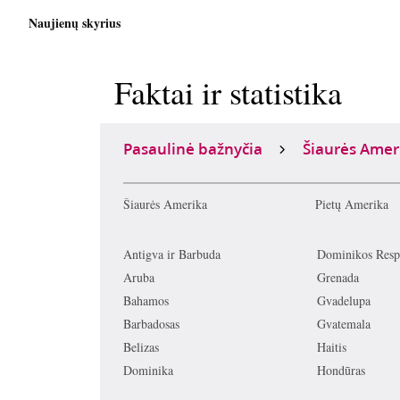
Naujienų skyrius
Faktai ir statistika
Pasaulinė bažnyčia
Šiaurės Amer
Šiaurės Amerika
Pietų Amerika
Antigva ir Barbuda
Dominikos Resp
Aruba
Grenada
Bahamos
Gvadelupa
Barbadosas
Gvatemala
Belizas
Haitis
Dominika
Hondūras