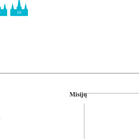
0
10
Misijų
ių