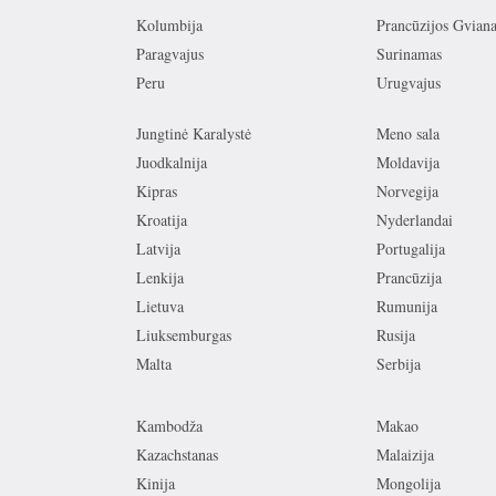
Kolumbija
Prancūzijos Gvian
Paragvajus
Surinamas
Peru
Urugvajus
Jungtinė Karalystė
Meno sala
Juodkalnija
Moldavija
Kipras
Norvegija
Kroatija
Nyderlandai
Latvija
Portugalija
Lenkija
Prancūzija
Lietuva
Rumunija
Liuksemburgas
Rusija
Malta
Serbija
Kambodža
Makao
Kazachstanas
Malaizija
Kinija
Mongolija