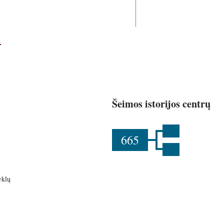
Šeimos istorijos centrų
665
yklų