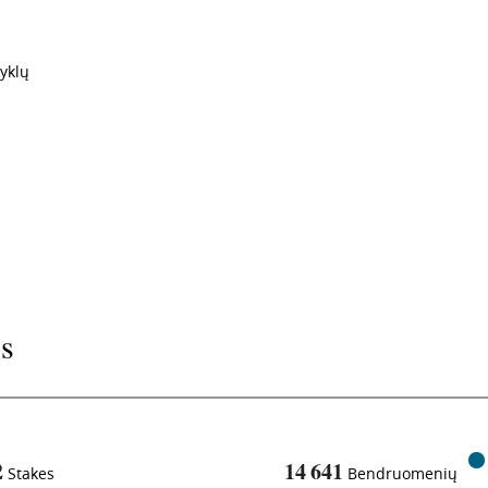
yklų
os
2
14 641
Stakes
Bendruomenių