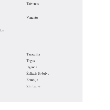
Taivanas
Vanuatu
los
Tanzanija
Togas
Uganda
Žaliasis Kyšulys
Zambija
Zimbabvė