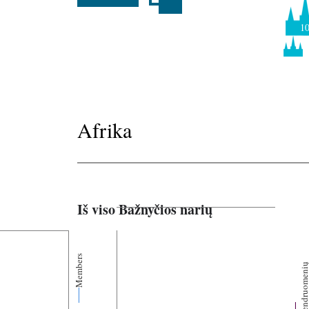
1
Afrika
Iš viso Bažnyčios narių
Members
Bendruomen