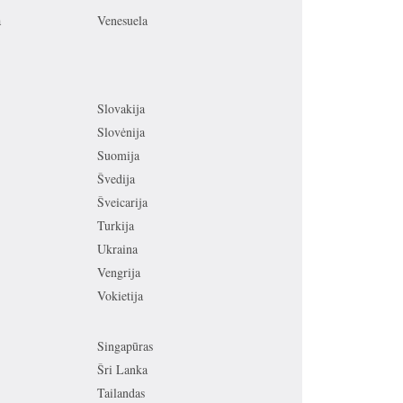
a
Venesuela
Slovakija
Slovėnija
Suomija
Švedija
Šveicarija
Turkija
Ukraina
Vengrija
Vokietija
Singapūras
Šri Lanka
Tailandas