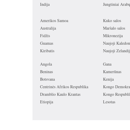
Indija
Jungtiniai Arab
Amerikos Samoa
Kuko salos
Australija
Maršalo salos
Fidžis
Mikronezija
Guamas
Naujoji Kaledon
Kiribatis
Naujoji Zelandij
Angola
Gana
Beninas
Kamerūnas
Botsvana
Kenija
Centrinės Afrikos Respublika
Kongo Demokrat
Dramblio Kaulo Krantas
Kongo Respubli
Etiopija
Lesotas