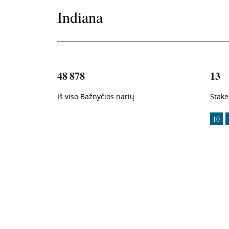
Indiana
48 878
13
Iš viso Bažnyčios narių
Stake
1
-in-
10