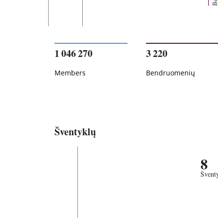
1 046 270
3 220
Members
Bendruomenių
Šventyklų
8
Švent