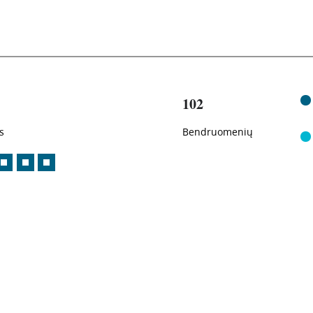
102
s
Bendruomenių