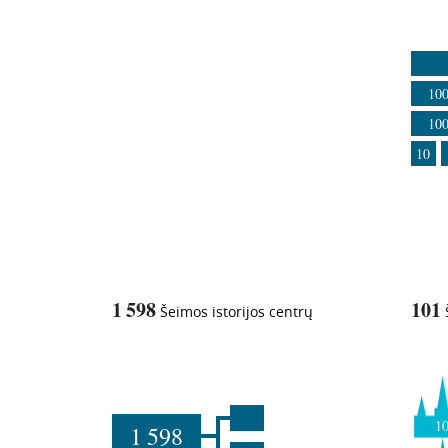
1
-in-
10
10
10
1 598
101
Šeimos istorijos centrų
1
1 598