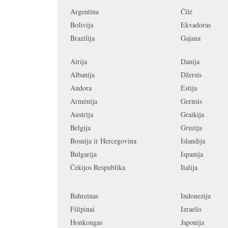
Argentina
Čilė
Bolivija
Ekvadoras
Brazilija
Gajana
Airija
Danija
Albanija
Džersis
Andora
Estija
Armėnija
Gernsis
Austrija
Graikija
Belgija
Gruzija
Bosnija ir Hercegovina
Islandija
Bulgarija
Ispanija
Čekijos Respublika
Italija
Bahreinas
Indonezija
Filipinai
Izraelis
Honkongas
Japonija