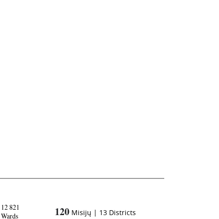
12 821
120
Misijų
|
13
Districts
Wards