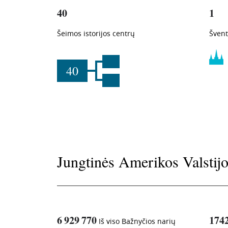
40
1
Šeimos istorijos centrų
Švent
40
Jungtinės Amerikos Valstij
6 929 770
174
Iš viso Bažnyčios narių