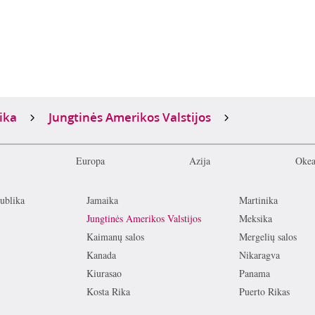
ika
Jungtinės Amerikos Valstijos
Europa
Azija
Okea
ublika
Jamaika
Martinika
Jungtinės Amerikos Valstijos
Meksika
Kaimanų salos
Mergelių salos
Kanada
Nikaragva
Kiurasao
Panama
Kosta Rika
Puerto Rikas