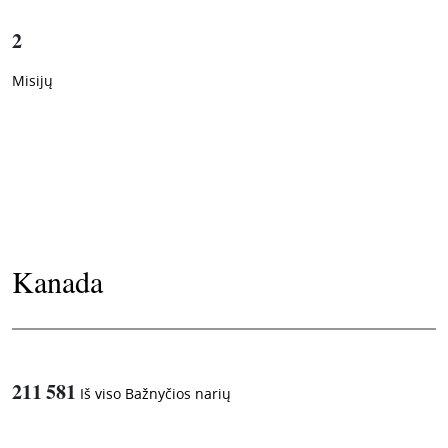
2
Misijų
Kanada
211 581
Iš viso Bažnyčios narių
1
-in-