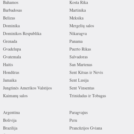
Bahamos
Kosta Rika
Barbadosas
Martinika
Belizas
Meksika
Dominika
Mergelių salos
Dominikos Respublika
Nikaragva
Grenada
Panama
Gvadelupa
Puerto Rikas
Gvatemala
Salvadoras
Haitis
San Martenas
Hondūras
Sent Kitsas ir Nevis
Jamaika
Sent Lusija
Jungtinės Amerikos Valstijos
Sent Vinsentas
Kaimanų salos
Trinidadas ir Tobagas
Argentina
Paragvajus
Bolivija
Peru
Brazilija
Prancūzijos Gviana