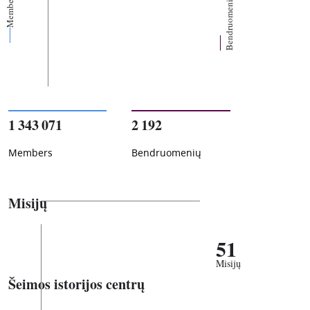
Members
Bendruomenių
1 343 071
2 192
Members
Bendruomenių
Misijų
51
Misijų
Šeimos istorijos centrų