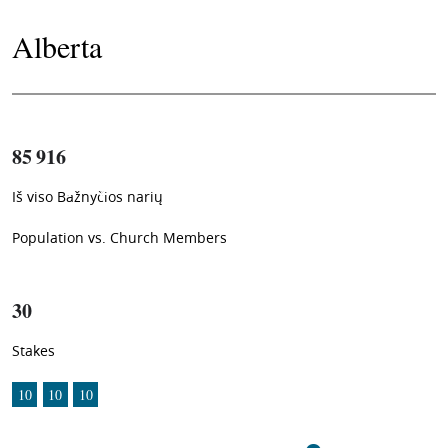
Alberta
85 916
2.02%
Iš viso Bažnyčios narių
1
-in-
50
Population vs. Church Members
30
Stakes
10
10
10