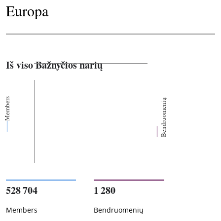
Europa
Iš viso Bažnyčios narių
Members
Bendruomenių
528 704
1 280
Members
Bendruomenių