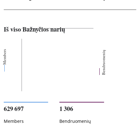
Iš viso Bažnyčios narių
Members
Bendruomenių
629 697
1 306
Members
Bendruomenių