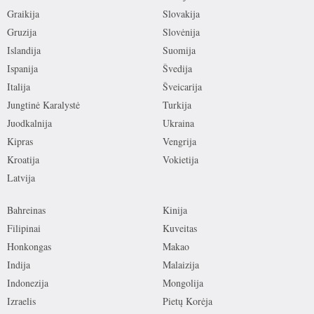
Graikija
Slovakija
Gruzija
Slovėnija
Islandija
Suomija
Ispanija
Švedija
Italija
Šveicarija
Jungtinė Karalystė
Turkija
Juodkalnija
Ukraina
Kipras
Vengrija
Kroatija
Vokietija
Latvija
Bahreinas
Kinija
Filipinai
Kuveitas
Honkongas
Makao
Indija
Malaizija
Indonezija
Mongolija
Izraelis
Pietų Korėja