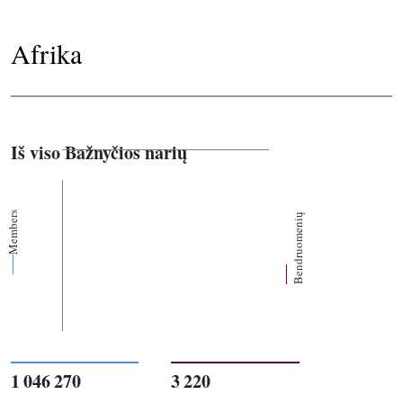
Afrika
Iš viso Bažnyčios narių
Members
Bendruomenių
1 046 270
3 220