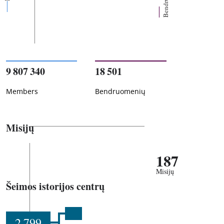
9 807 340
18 501
Members
Bendruomenių
Misijų
187
Misijų
Šeimos istorijos centrų
2 799