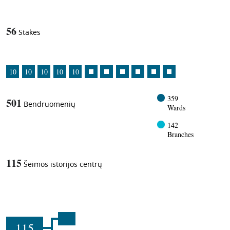
56
Stakes
10
10
10
10
10
359
501
Bendruomenių
Wards
142
Branches
115
Šeimos istorijos centrų
115