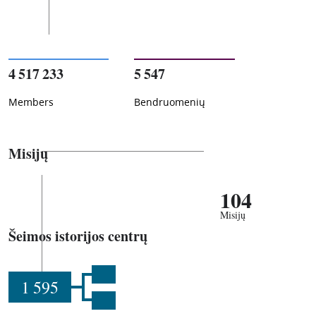
4 517 233
5 547
Members
Bendruomenių
Misijų
104
Misijų
Šeimos istorijos centrų
1 595