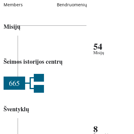
Members
Bendruomenių
Misijų
54
Misijų
Šeimos istorijos centrų
665
Šventyklų
8