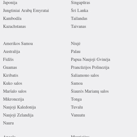
Japonija
Singapūras
Jungtiniai Arabų Emyratai
Šri Lanka
Kambodža
Tailandas
Kazachstanas
Taivanas
Amerikos Samoa
Niujė
Australija
Palau
Fidžis
Papua Naujoji Gvinėja
Guamas
Prancūzijos Polinezija
Kiribatis
Saliamono salos
Kuko salos
Samoa
Maršalo salos
Šiaurės Marianų salos
Mikronezija
Tonga
Naujoji Kaledonija
Tuvalu
Naujoji Zelandija
Vanuatu
Nauru
Angola
Mauricijus