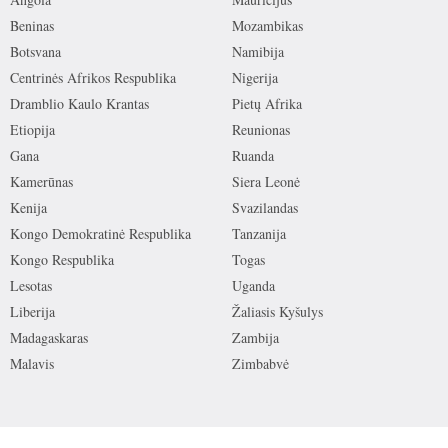
Beninas
Mozambikas
Botsvana
Namibija
Centrinės Afrikos Respublika
Nigerija
Dramblio Kaulo Krantas
Pietų Afrika
Etiopija
Reunionas
Gana
Ruanda
Kamerūnas
Siera Leonė
Kenija
Svazilandas
Kongo Demokratinė Respublika
Tanzanija
Kongo Respublika
Togas
Lesotas
Uganda
Liberija
Žaliasis Kyšulys
Madagaskaras
Zambija
Malavis
Zimbabvė