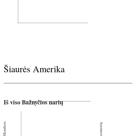
Šiaurės Amerika
Iš viso Bažnyčios narių
Members
Bendruomenių