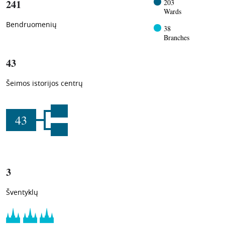
241
203
Wards
Bendruomenių
38
Branches
43
Šeimos istorijos centrų
43
3
Šventyklų