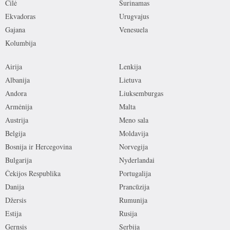
Čilė
Surinamas
Ekvadoras
Urugvajus
Gajana
Venesuela
Kolumbija
Airija
Lenkija
Albanija
Lietuva
Andora
Liuksemburgas
Armėnija
Malta
Austrija
Meno sala
Belgija
Moldavija
Bosnija ir Hercegovina
Norvegija
Bulgarija
Nyderlandai
Čekijos Respublika
Portugalija
Danija
Prancūzija
Džersis
Rumunija
Estija
Rusija
Gernsis
Serbija