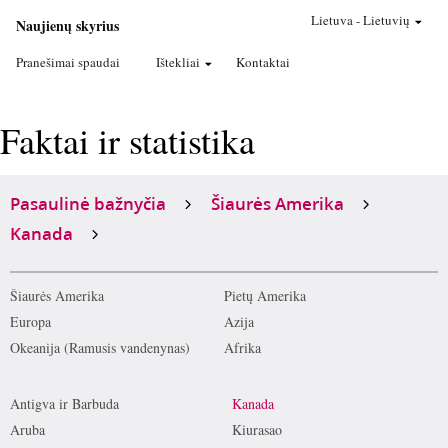
Lietuva
-
Lietuvių
Naujienų skyrius
Pranešimai spaudai
Ištekliai
Kontaktai
Faktai ir statistika
Pasaulinė bažnyčia
Šiaurės Amerika
Kanada
Šiaurės Amerika
Pietų Amerika
Europa
Azija
Okeanija (Ramusis vandenynas)
Afrika
Antigva ir Barbuda
Kanada
Aruba
Kiurasao