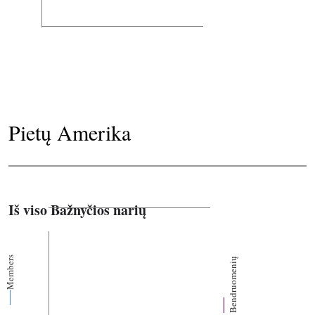
Pietų Amerika
Iš viso Bažnyčios narių
Members
Bendruomenių