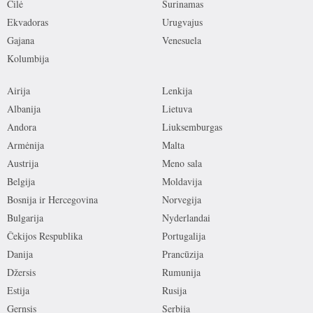
Čilė
Surinamas
Ekvadoras
Urugvajus
Gajana
Venesuela
Kolumbija
Airija
Lenkija
Albanija
Lietuva
Andora
Liuksemburgas
Armėnija
Malta
Austrija
Meno sala
Belgija
Moldavija
Bosnija ir Hercegovina
Norvegija
Bulgarija
Nyderlandai
Čekijos Respublika
Portugalija
Danija
Prancūzija
Džersis
Rumunija
Estija
Rusija
Gernsis
Serbija