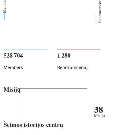
Members
Bendruomenių
528 704
1 280
Members
Bendruomenių
Misijų
38
Misijų
Šeimos istorijos centrų