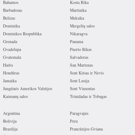
Bahamos
Kosta Rika
Barbadosas
Martinika
Belizas
Meksika
Dominika
Mergelių salos
Dominikos Respublika
Nikaragva
Grenada
Panama
Gvadelupa
Puerto Rikas
Gvatemala
Salvadoras
Haitis
San Martenas
Hondūras
Sent Kitsas ir Nevis
Jamaika
Sent Lusija
Jungtinės Amerikos Valstijos
Sent Vinsentas
Kaimanų salos
Trinidadas ir Tobagas
Argentina
Paragvajus
Bolivija
Peru
Brazilija
Prancūzijos Gviana