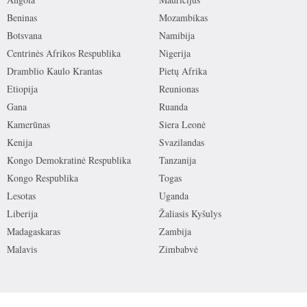
Beninas
Mozambikas
Botsvana
Namibija
Centrinės Afrikos Respublika
Nigerija
Dramblio Kaulo Krantas
Pietų Afrika
Etiopija
Reunionas
Gana
Ruanda
Kamerūnas
Siera Leonė
Kenija
Svazilandas
Kongo Demokratinė Respublika
Tanzanija
Kongo Respublika
Togas
Lesotas
Uganda
Liberija
Žaliasis Kyšulys
Madagaskaras
Zambija
Malavis
Zimbabvė