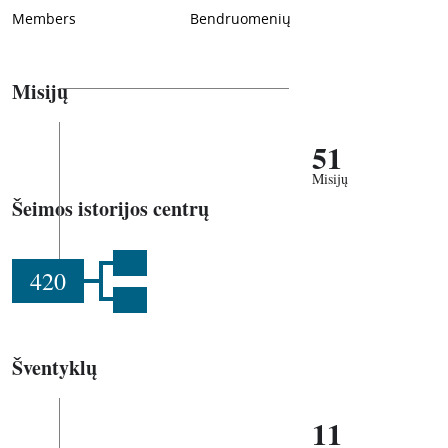
Members
Bendruomenių
Misijų
51
Misijų
Šeimos istorijos centrų
420
Šventyklų
11