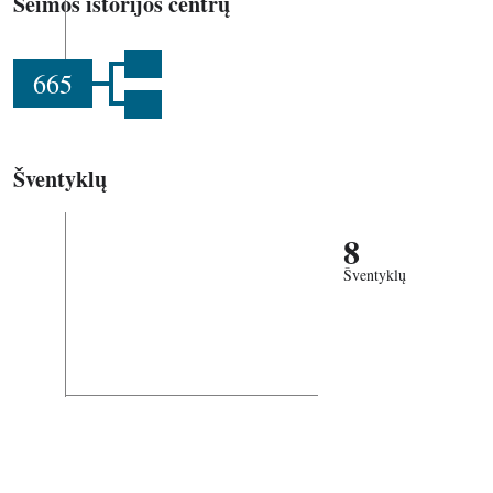
Šeimos istorijos centrų
665
Šventyklų
8
Šventyklų