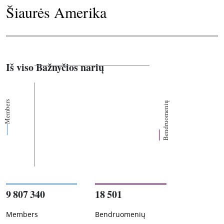
Šiaurės Amerika
Iš viso Bažnyčios narių
Members
Bendruomenių
9 807 340
18 501
Members
Bendruomenių