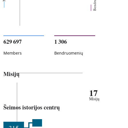
629 697
1 306
Members
Bendruomenių
Misijų
17
Misijų
Šeimos istorijos centrų