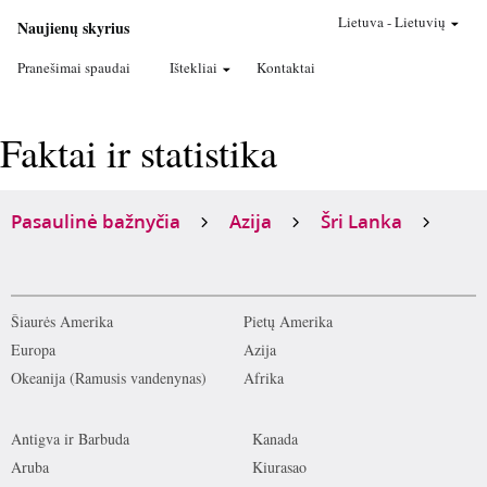
Lietuva
-
Lietuvių
Naujienų skyrius
Pranešimai spaudai
Ištekliai
Kontaktai
Faktai ir statistika
Pasaulinė bažnyčia
Azija
Šri Lanka
Šiaurės Amerika
Pietų Amerika
Europa
Azija
Okeanija (Ramusis vandenynas)
Afrika
Antigva ir Barbuda
Kanada
Aruba
Kiurasao