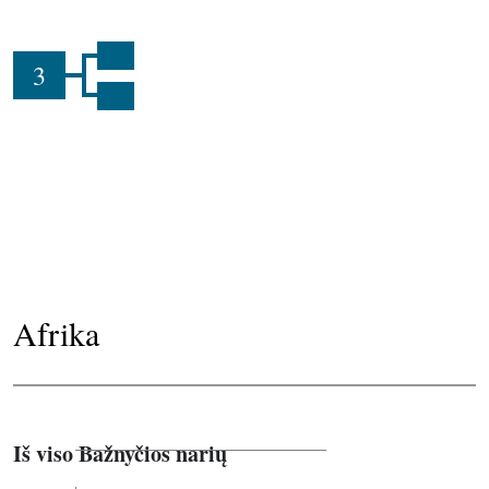
3
Afrika
Iš viso Bažnyčios narių