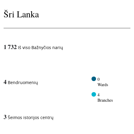
Šri Lanka
1 732
Iš viso Bažnyčios narių
1
-in-
0
4
Bendruomenių
Wards
4
Branches
3
Šeimos istorijos centrų