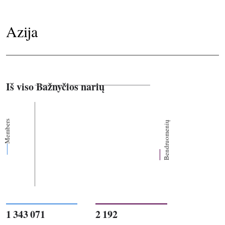
Azija
Iš viso Bažnyčios narių
Members
Bendruomenių
1 343 071
2 192