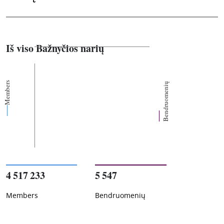
Iš viso Bažnyčios narių
Members
Bendruomenių
4 517 233
5 547
Members
Bendruomenių