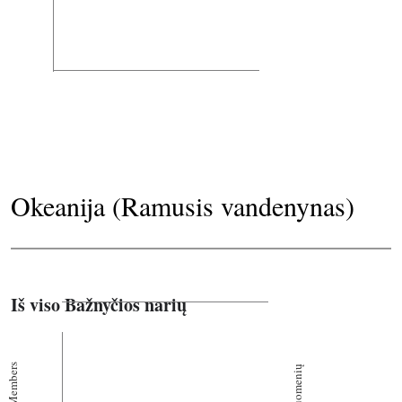
Okeanija (Ramusis vandenynas)
Iš viso Bažnyčios narių
Members
Bendruomenių