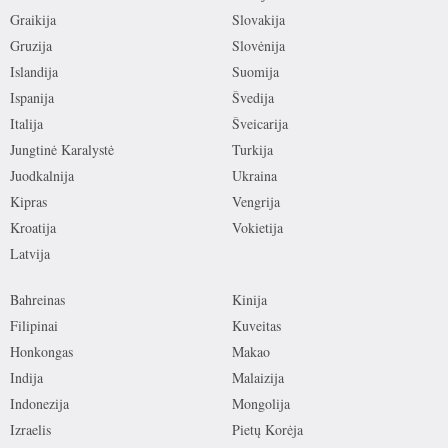
Graikija
Slovakija
Gruzija
Slovėnija
Islandija
Suomija
Ispanija
Švedija
Italija
Šveicarija
Jungtinė Karalystė
Turkija
Juodkalnija
Ukraina
Kipras
Vengrija
Kroatija
Vokietija
Latvija
Bahreinas
Kinija
Filipinai
Kuveitas
Honkongas
Makao
Indija
Malaizija
Indonezija
Mongolija
Izraelis
Pietų Korėja