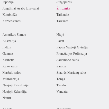
Japonija
Singapūras
Jungtiniai Arabų Emyratai
Šri Lanka
Kambodža
Tailandas
Kazachstanas
Taivanas
Amerikos Samoa
Niujė
Australija
Palau
Fidžis
Papua Naujoji Gvinėja
Guamas
Prancūzijos Polinezija
Kiribatis
Saliamono salos
Kuko salos
Samoa
Maršalo salos
Šiaurės Marianų salos
Mikronezija
Tonga
Naujoji Kaledonija
Tuvalu
Naujoji Zelandija
Vanuatu
Nauru
Angola
Mauricijus