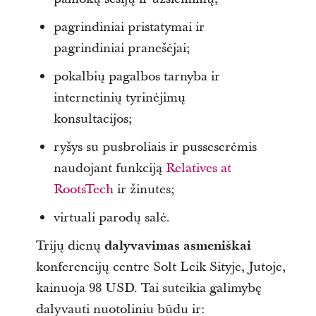
pagrindiniai pristatymai ir
pagrindiniai pranešėjai;
pokalbių pagalbos tarnyba ir
internetinių tyrinėjimų
konsultacijos;
ryšys su pusbroliais ir pusseserėmis
naudojant funkciją
Relatives at
RootsTech
ir žinutes;
virtuali parodų salė.
Trijų dienų
dalyvavimas asmeniškai
konferencijų centre Solt Leik Sityje, Jutoje,
kainuoja 98 USD. Tai suteikia galimybę
dalyvauti nuotoliniu būdu ir: