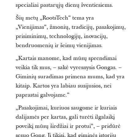
specialiai pastarųjų dienų šventiesiems.
Šių metų „RootsTech“ tema yra
„Vienijimas“, žmonių, tradicijų, pasakojimų,
prisiminimų, technologijų, inovacijų,
bendruomenių ir šeimų vienijimas.
„Kartais manome, kad mūsų sprendimai
veikia tik mus, – sakė vyresnysis Gongas. –
Giminių suradimas primena mums, kad yra
kitaip. Kartos yra labiau susijusios, nei
paprastai galvojame.“
„Pasakojimai, kuriuos saugome ir kuriais
dalijamės per kartas, gali turėti ilgalaikį
poveikį mūsų širdžiai ir protui“, – pridūrė
sesuo Gong. Ji tikisi, kad giminės istorijų