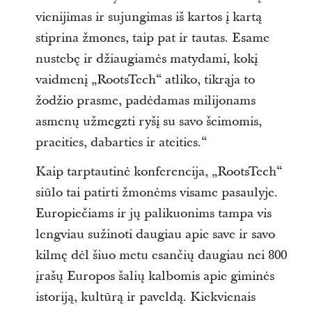
vienijimas ir sujungimas iš kartos į kartą
stiprina žmones, taip pat ir tautas. Esame
nustebę ir džiaugiamės matydami, kokį
vaidmenį „RootsTech“ atliko, tikrąja to
žodžio prasme, padėdamas milijonams
asmenų užmegzti ryšį su savo šeimomis,
praeities, dabarties ir ateities.“
Kaip tarptautinė konferencija, „RootsTech“
siūlo tai patirti žmonėms visame pasaulyje.
Europiečiams ir jų palikuonims tampa vis
lengviau sužinoti daugiau apie save ir savo
kilmę dėl šiuo metu esančių daugiau nei 800
įrašų Europos šalių kalbomis apie giminės
istoriją, kultūrą ir paveldą. Kiekvienais