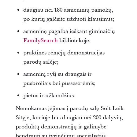
daugiau nei 180 asmeninių pamokų,
po kurių galėsite užduoti klausimus;
asmeninę pagalbą ieškant giminaičių
FamilySearch
bibliotekoje;
praktines rėmėjų demonstracijas
parodų salėje;
asmeninį ryšį su draugais ir
pusbroliais bei pusseserėmis;
pietus ir užkandžius.
Nemokamas įėjimas į parodų salę Solt Leik
Sityje, kurioje bus daugiau nei 200 dalyvių,
produktų demonstracijų ir galimybė
bendrauti su tyrinėjimų specialistais.