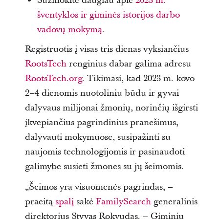
Sužinokite daugiau apie
2023 m.
šventyklos ir giminės istorijos darbo
vadovų mokymą
.
Registruotis į visas tris dienas vyksiančius
RootsTech
renginius dabar galima adresu
RootsTech.org
. Tikimasi, kad 2023 m. kovo
2–4 dienomis nuotoliniu būdu ir gyvai
dalyvaus milijonai žmonių, norinčių išgirsti
įkvepiančius pagrindinius pranešimus,
dalyvauti mokymuose, susipažinti su
naujomis technologijomis ir pasinaudoti
galimybe susieti žmones su jų šeimomis.
„Šeimos yra visuomenės pagrindas, –
praeitą
spalį
sakė
FamilySearch
generalinis
direktorius Styvas Rokvudas. – Giminių