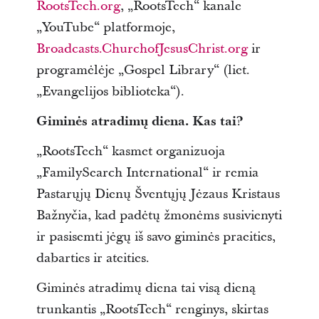
RootsTech.org
, „RootsTech“ kanale
„YouTube“ platformoje,
Broadcasts.ChurchofJesusChrist.org
ir
programėlėje „Gospel Library“ (liet.
„Evangelijos biblioteka“).
Giminės atradimų diena. Kas tai?
„RootsTech“ kasmet organizuoja
„FamilySearch International“ ir remia
Pastarųjų Dienų Šventųjų Jėzaus Kristaus
Bažnyčia, kad padėtų žmonėms susivienyti
ir pasisemti jėgų iš savo giminės praeities,
dabarties ir ateities.
Giminės atradimų diena tai visą dieną
trunkantis „RootsTech“ renginys, skirtas