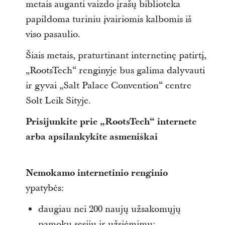
metais auganti vaizdo įrašų biblioteka
papildoma turiniu įvairiomis kalbomis iš
viso pasaulio.
Šiais metais, praturtinant internetinę patirtį,
„RootsTech“ renginyje bus galima dalyvauti
ir gyvai „Salt Palace Convention“ centre
Solt Leik Sityje.
Prisijunkite prie „RootsTech“ internete
arba apsilankykite asmeniškai
Nemokamo internetinio renginio
ypatybės:
daugiau nei 200 naujų užsakomųjų
pamokų sesijų ir užsiėmimų;