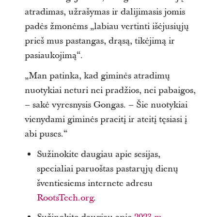
atradimas, užrašymas ir dalijimasis jomis
padės žmonėms „labiau vertinti išėjusiųjų
prieš mus pastangas, drąsą, tikėjimą ir
pasiaukojimą“.
„Man patinka, kad giminės atradimų
nuotykiai neturi nei pradžios, nei pabaigos,
– sakė vyresnysis Gongas. – Šie nuotykiai
vienydami giminės praeitį ir ateitį tęsiasi į
abi puses.“
Sužinokite daugiau apie sesijas,
specialiai paruoštas pastarųjų dienų
šventiesiems internete adresu
RootsTech.org
.