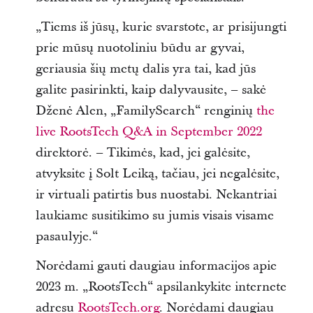
„Tiems iš jūsų, kurie svarstote, ar prisijungti
prie mūsų nuotoliniu būdu ar gyvai,
geriausia šių metų dalis yra tai, kad jūs
galite pasirinkti, kaip dalyvausite, – sakė
Dženė Alen, „FamilySearch“ renginių
the
live RootsTech Q&A in September 2022
direktorė. – Tikimės, kad, jei galėsite,
atvyksite į Solt Leiką, tačiau, jei negalėsite,
ir virtuali patirtis bus nuostabi. Nekantriai
laukiame susitikimo su jumis visais visame
pasaulyje.“
Norėdami gauti daugiau informacijos apie
2023 m. „RootsTech“ apsilankykite internete
adresu
RootsTech.org
. Norėdami daugiau