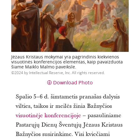
Jėzaus Kristaus mokymai yra pagrindinis kiekvienos
visuotinės konferencijos elementas, kaip pavaizduota
šiame Maiklo Malmo paveiksle.
2024 by Intellectual Reserve, Inc. All rights reserved.
Download Photo
Spalio 5–6 d. šimtametis pranašas dalysis
vilties, taikos ir meilės žinia Bažnyčios
visuotinėje konferencijoje
– pasauliniame
Pastarųjų Dienų Šventųjų Jėzaus Kristaus
Bažnyčios susirinkime. Visi kviečiami