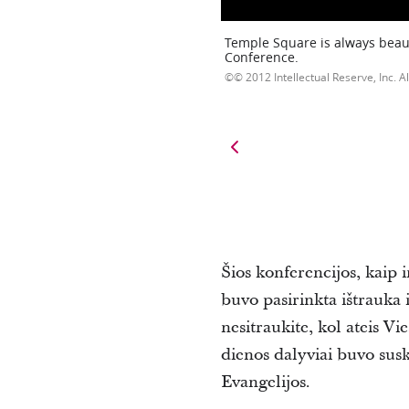
Temple Square is always beaut
Conference.
© 2012 Intellectual Reserve, Inc. Al
Šios konferencijos, kaip 
buvo pasirinkta ištrauka 
nesitraukite, kol ateis Vi
dienos dalyviai buvo suski
Evangelijos.