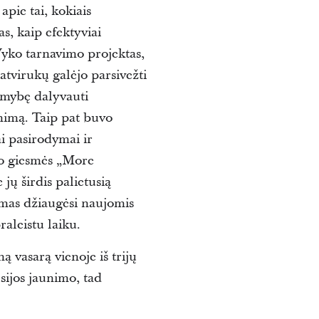
apie tai, kokiais
s, kaip efektyviai
 Vyko tarnavimo projektas,
atvirukų galėjo parsivežti
imybę dalyvauti
nimą. Taip pat buvo
i pasirodymai ir
ko giesmės „More
jų širdis palietusią
nimas džiaugėsi naujomis
raleistu laiku.
 vasarą vienoje iš trijų
usijos jaunimo, tad