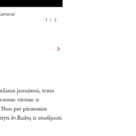
 General
1
/
2
amžiaus jaunimui, tema
entose vietose ir
s.“ Nuo pat pirmosios
tyti šv.Raštų ir studijuoti