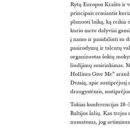
Rytų Europos Krašto ir vi
principais remiantis kuri
planuoti laiką, ką reikia
kurio metu dalyviai gamin
į namo ir pasidalinti su
pasirodymų ir talentų va
organizuotas šokių mokym
liudijimų susirinkimas. 
Hollines Give Me“ aranžuo
Dvasią, apie sustiprėjusį
draugystėmis, sustiprėjusi
Tokias konferencijas 18–3
Baltijos šalių. Kas trejus
numatoma, jog artimiausi