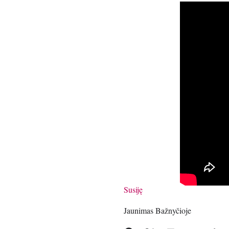
Susiję
Jaunimas Bažnyčioje