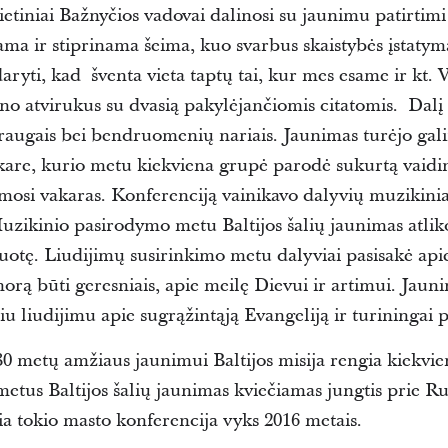
etiniai Bažnyčios vadovai dalinosi su jaunimu patirtimi 
ama ir stiprinama šeima, kuo svarbus skaistybės įstatyma
 daryti, kad šventa vieta taptų tai, kur mes esame ir kt.
o atvirukus su dvasią pakylėjančiomis citatomis. Dalį 
 draugais bei bendruomenių nariais. Jaunimas turėjo gal
kare, kurio metu kiekviena grupė parodė sukurtą vaidi
osi vakaras. Konferenciją vainikavo dalyvių muzikinia
Muzikinio pasirodymo metu Baltijos šalių jaunimas atli
tę. Liudijimų susirinkimo metu dalyviai pasisakė apie 
 norą būti geresniais, apie meilę Dievui ir artimui. Jau
u liudijimu apie sugrąžintąją Evangeliją ir turiningai p
0 metų amžiaus jaunimui Baltijos misija rengia kiekvieną
 metus Baltijos šalių jaunimas kviečiamas jungtis prie R
a tokio masto konferencija vyks 2016 metais.