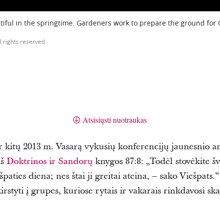
iful in the springtime. Gardeners work to prepare the ground for
l rights reserved.
Atsisiųsti nuotraukas
ir kitų 2013 m. Vasarą vykusių konferencijų jaunesnio 
iš
Doktrinos ir Sandorų
knygos 87:8: „Todėl stovėkite šv
ešpaties diena; nes štai ji greitai ateina, – sako Viešpat
rstyti į grupes, kuriose rytais ir vakarais rinkdavosi skai