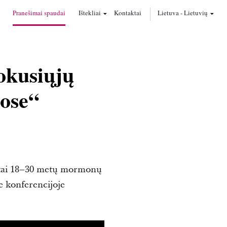
Pranešimai spaudai
Ištekliai
Kontaktai
Lietuva
-
Lietuvių
okusiųjų
tose“
imtai 18–30 metų mormonų
je konferencijoje