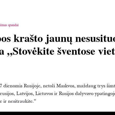
šimas spaudai
os krašto jaunų nesusitu
a „Stovėkite šventose vie
17 dienomis Rusijoje, netoli Maskvos, maždaug trys š
arusijos, Latvijos, Lietuvos ir Rusijos dalyvavo ypatingo
e ir nesitraukite.“