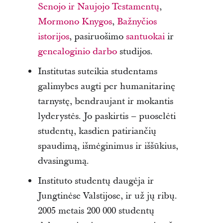
Senojo ir Naujojo Testamentų
,
Mormono Knygos
,
Bažnyčios
istorijos
, pasiruošimo
santuokai
ir
genealoginio darbo
studijos.
Institutas suteikia studentams
galimybes augti per humanitarinę
tarnystę, bendraujant ir mokantis
lyderystės. Jo paskirtis – puoselėti
studentų, kasdien patiriančių
spaudimą, išmėginimus ir iššūkius,
dvasingumą.
Instituto studentų daugėja ir
Jungtinėse Valstijose, ir už jų ribų.
2005 metais 200 000 studentų