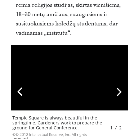
remia religijos studijas, skirtas vienišiems,
18–30 metų amžiaus, suaugusiems ir
susituokusiems koledžų studentams, dar
vadinamas „institutu“.
Temple Square is always beautiful in the
springtime. Gardeners work to prepare the
ground for General Conference.
1
/
2
© 2012 Intellectual Reserve, Inc. All rights
reserved.