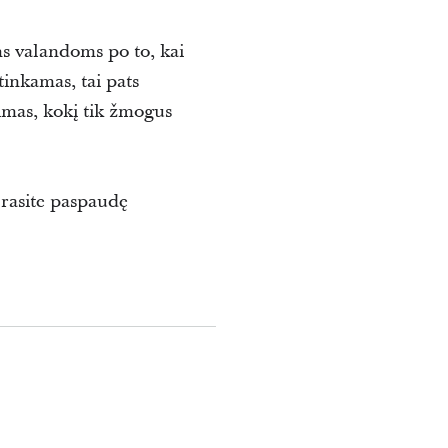
ms valandoms po to, kai
inkamas, tai pats
rimas, kokį tik žmogus
 rasite paspaudę