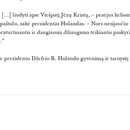
[…] liudyti apie Viešpatį Jėzų Kristų, – praėjus kelio
paštalu, sakė prezidentas Holandas. – Nors nesijaučiu t
praturtinantis ir daugiausia džiaugsmo teikiantis pasky
.“
e prezidento Džefrio R. Holando gyvenimą ir tarnystę