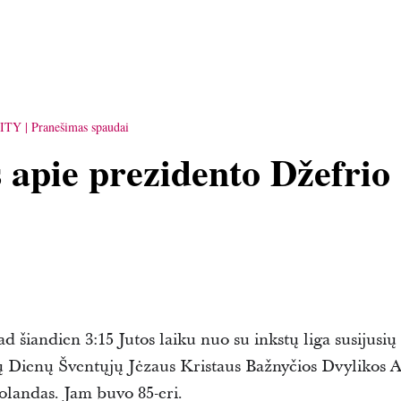
ITY
Pranešimas spaudai
 apie prezidento Džefrio
 šiandien 3:15 Jutos laiku nuo su inkstų liga susijusi
jų Dienų Šventųjų Jėzaus Kristaus Bažnyčios Dvylikos
olandas. Jam buvo 85-eri.