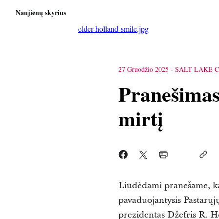
Naujienų skyrius
elder-holland-smile.jpg
27 Gruodžio 2025
-
SALT LAKE C
Pranešimas
mirtį
Liūdėdami pranešame, kad
pavaduojantysis Pastarų
prezidentas Džefris R. H