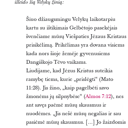
išleido šią Velykų žinią:
Šiuo džiaugsmingu Velykų laikotarpiu
kartu su ištikimais Gelbėtojo pasekėjais
švenčiame mūsų Viešpaties Jėzaus Kristaus
prisikėlimą. Prikėlimas yra dovana visiems
kada nors šioje žemėje gyvenusiems
Dangiškojo Tėvo vaikams.
Liudijame, kad Jėzus Kristus suteikia
ramybę tiems, kurie „prislėgti“ (Mato
11:28). Jis žino, „kaip pagelbėti savo
žmonėms jų silpnybėse“ (
Almos 7:12
), nes
ant savęs paėmė mūsų skausmus ir
nuodėmes. „Jis nešė mūsų negalias ir sau
pasiėmė mūsų skausmus. […] Jo žaizdomis