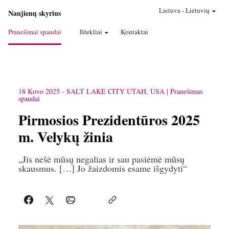
Lietuva
-
Lietuvių
Naujienų skyrius
Pranešimai spaudai
Ištekliai
Kontaktai
18 Kovo 2025
-
SALT LAKE CITY
UTAH, USA
Pranešimas
spaudai
Pirmosios Prezidentūros 2025
m. Velykų žinia
„Jis nešė mūsų negalias ir sau pasiėmė mūsų
skausmus. […] Jo žaizdomis esame išgydyti“