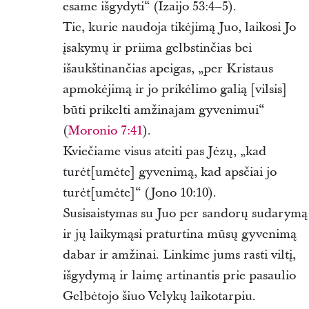
esame išgydyti“ (Izaijo 53:4–5).
Tie, kurie naudoja tikėjimą Juo, laikosi Jo
įsakymų ir priima gelbstinčias bei
išaukštinančias apeigas, „per Kristaus
apmokėjimą ir jo prikėlimo galią [vilsis]
būti prikelti amžinajam gyvenimui“
(
Moronio 7:41
).
Kviečiame visus ateiti pas Jėzų, „kad
turėt[umėte] gyvenimą, kad apsčiai jo
turėt[umėte]“ (Jono 10:10).
Susisaistymas su Juo per sandorų sudarymą
ir jų laikymąsi praturtina mūsų gyvenimą
dabar ir amžinai. Linkime jums rasti viltį,
išgydymą ir laimę artinantis prie pasaulio
Gelbėtojo šiuo Velykų laikotarpiu.