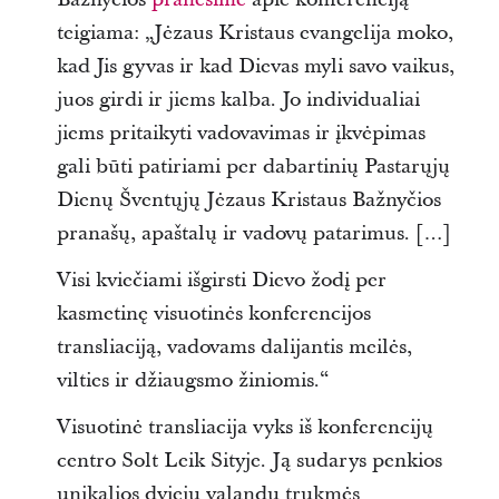
teigiama: „Jėzaus Kristaus evangelija moko,
kad Jis gyvas ir kad Dievas myli savo vaikus,
juos girdi ir jiems kalba. Jo individualiai
jiems pritaikyti vadovavimas ir įkvėpimas
gali būti patiriami per dabartinių Pastarųjų
Dienų Šventųjų Jėzaus Kristaus Bažnyčios
pranašų, apaštalų ir vadovų patarimus. […]
Visi kviečiami išgirsti Dievo žodį per
kasmetinę visuotinės konferencijos
transliaciją, vadovams dalijantis meilės,
vilties ir džiaugsmo žiniomis.“
Visuotinė transliacija vyks iš konferencijų
centro Solt Leik Sityje. Ją sudarys penkios
unikalios dviejų valandų trukmės