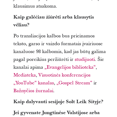
klausimus atsakoma.
Kaip galėčiau žiūrėti arba klausytis
vėliau?
Po transliacijos kalbos bus prieinamos
teksto, garso ir vaizdo formatais įvairiuose
kanaluose 98 kalbomis, kad jas būtų galima
pagal poreikius peržiūrėti ir
studijuoti
. Šie
kanalai apima
„Evangelijos biblioteka“
,
Mediateka
,
Visuotinės konferencijos
„YouTube“ kanalas
,
„Gospel Stream“
ir
Bažnyčios žurnalai
.
Kaip dalyvauti sesijoje Solt Leik Sityje?
Jei gyvenate Jungtinėse Valstijose arba