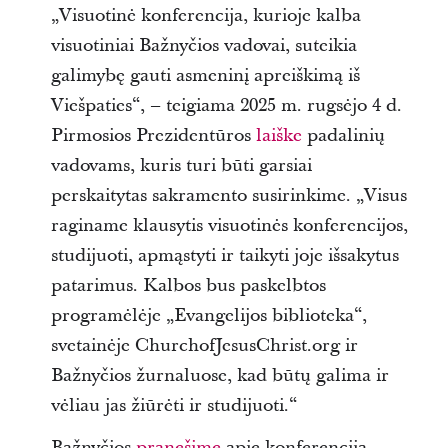
„Visuotinė konferencija, kurioje kalba
visuotiniai Bažnyčios vadovai, suteikia
galimybę gauti asmeninį apreiškimą iš
Viešpaties“, – teigiama 2025 m. rugsėjo 4 d.
Pirmosios Prezidentūros
laiške
padalinių
vadovams, kuris turi būti garsiai
perskaitytas sakramento susirinkime. „Visus
raginame klausytis visuotinės konferencijos,
studijuoti, apmąstyti ir taikyti joje išsakytus
patarimus. Kalbos bus paskelbtos
programėlėje „Evangelijos biblioteka“,
svetainėje ChurchofJesusChrist.org ir
Bažnyčios žurnaluose, kad būtų galima ir
vėliau jas žiūrėti ir studijuoti.“
Bažnyčios
pranešime
apie konferenciją