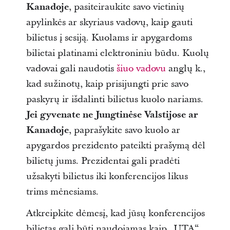
Kanadoje
, pasiteiraukite savo vietinių
apylinkės ar skyriaus vadovų, kaip gauti
bilietus į sesiją. Kuolams ir apygardoms
bilietai platinami elektroniniu būdu. Kuolų
vadovai gali naudotis
šiuo vadovu
anglų k.,
kad sužinotų, kaip prisijungti prie savo
paskyrų ir išdalinti bilietus kuolo nariams.
Jei gyvenate ne Jungtinėse Valstijose ar
Kanadoje
, paprašykite savo kuolo ar
apygardos prezidento pateikti prašymą dėl
bilietų jums.
Prezidentai gali pradėti
užsakyti bilietus iki konferencijos likus
trims mėnesiams.
Atkreipkite dėmesį, kad jūsų konferencijos
bilietas gali būti naudojamas kaip „UTA“