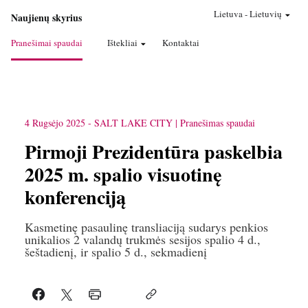
Lietuva
-
Lietuvių
Naujienų skyrius
Pranešimai spaudai
Ištekliai
Kontaktai
4 Rugsėjo 2025
-
SALT LAKE CITY
Pranešimas spaudai
Pirmoji Prezidentūra paskelbia
2025 m. spalio visuotinę
konferenciją
Kasmetinę pasaulinę transliaciją sudarys penkios
unikalios 2 valandų trukmės sesijos spalio 4 d.,
šeštadienį, ir spalio 5 d., sekmadienį