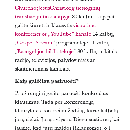
ChurchofJesusChrist.org tiesioginių
transliacijų tinklalapyje
80 kalbų. Taip pat
galite žiūrėti ir klausytis
visuotinės
konferencijos „YouTube“ kanale
14 kalbų,
„
Gospel Stream
“ programėlėje 11 kalbų,
„
Evangelijos bibliotekoje
“ 80 kalbų ir kitais
radijo, televizijos, palydoviniais ar
skaitmeniniais kanalais.
Kaip galėčiau pasiruošti?
Prieš renginį galite paruošti konkrečius
klausimus. Tada per konferenciją
klausykitės konkrečių žodžių, kurie kalbėtų
jūsų sielai. Jūsų ryšys su Dievu sustiprės, kai
jausite, kad jūsų maldos išklausomos, o į