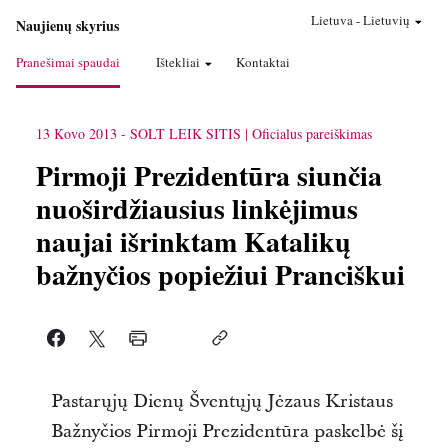
Lietuva
-
Lietuvių
Naujienų skyrius
Pranešimai spaudai
Ištekliai
Kontaktai
13 Kovo 2013
-
SOLT LEIK SITIS
Oficialus pareiškimas
Pirmoji Prezidentūra siunčia
nuoširdžiausius linkėjimus
naujai išrinktam Katalikų
bažnyčios popiežiui Pranciškui
Pastarųjų Dienų Šventųjų Jėzaus Kristaus
Bažnyčios Pirmoji Prezidentūra paskelbė šį