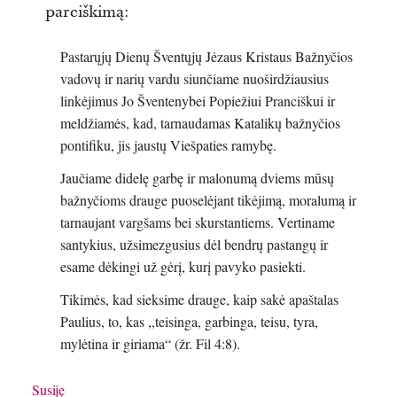
pareiškimą:
Pastarųjų Dienų Šventųjų Jėzaus Kristaus Bažnyčios
vadovų ir narių vardu siunčiame nuoširdžiausius
linkėjimus Jo Šventenybei Popiežiui Pranciškui ir
meldžiamės, kad, tarnaudamas Katalikų bažnyčios
pontifiku, jis jaustų Viešpaties ramybę.
Jaučiame didelę garbę ir malonumą dviems mūsų
bažnyčioms drauge puoselėjant tikėjimą, moralumą ir
tarnaujant vargšams bei skurstantiems. Vertiname
santykius, užsimezgusius dėl bendrų pastangų ir
esame dėkingi už gėrį, kurį pavyko pasiekti.
Tikimės, kad sieksime drauge, kaip sakė apaštalas
Paulius, to, kas ,,teisinga, garbinga, teisu, tyra,
mylėtina ir giriama“ (žr. Fil 4:8).
Susiję