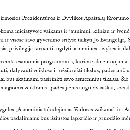
Pirmosios Prezidentūros ir Dvylikos Apaštalų Kvorumo
koma iniciatyvoje vaikams ir jaunimui, kilniau ir švenč
 ir visose savo gyvenimo srityse taikyti Jo Evangeliją. 
s, privilegija tarnauti, ugdyti asmenines savybes ir da
 paremta esamomis programomis, kuriose akcentuojamas
ti, dalyvauti veiklose ir užsibrėžti tikslus, padėsiančiu
iai bus skatinami pasirinkti savo asmeninius tikslus. Šie
agiomis veiklomis „padės jiems augti dvasiškai, socialiai
ygelės „Asmeninis tobulėjimas. Vadovas vaikams“ ir „A
os padaliniams bus išsiųstos lapkričio ir gruodžio mėn