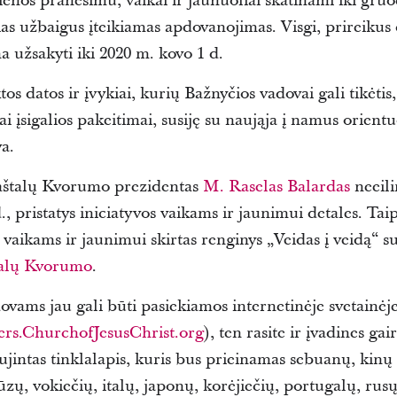
ienos pranešimu, vaikai ir jaunuoliai skatinami iki gruo
as užbaigus įteikiamas apdovanojimas. Visgi, prireikus 
 užsakyti iki 2020 m. kovo 1 d.
os datos ir įvykiai, kurių Bažnyčios vadovai gali tikėtis
kai įsigalios pakeitimai, susiję su naująja į namus orien
va.
paštalų Kvorumo prezidentas
M. Raselas Balardas
neeili
., pristatys iniciatyvos vaikams ir jaunimui detales. Taip
vaikams ir jaunimui skirtas renginys „Veidas į veidą“ 
talų Kvorumo
.
vams jau gali būti pasiekiamos internetinėje svetainėj
rs.ChurchofJesusChrist.org
), ten rasite ir įvadines g
jintas tinklalapis, kuris bus prieinamas sebuanų, kinų 
ūzų, vokiečių, italų, japonų, korėjiečių, portugalų, rusų