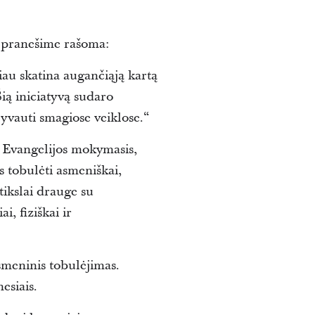
 pranešime rašoma:
iau skatina augančiąją kartą
Šią iniciatyvą sudaro
lyvauti smagiose veiklose.“
 Evangelijos mokymasis,
s tobulėti asmeniškai,
 tikslai drauge su
, fiziškai ir
smeninis tobulėjimas.
esiais.