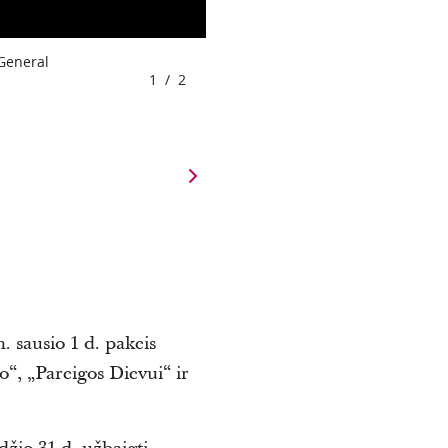
 General
1
/
2
m. sausio 1 d. pakeis
o“, „Pareigos Dievui“ ir