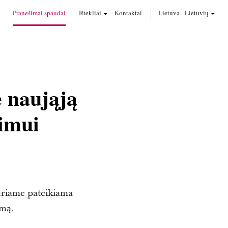
Pranešimai spaudai
Ištekliai
Kontaktai
Lietuva
-
Lietuvių
 naująją
nimui
uriame pateikiama
imą.