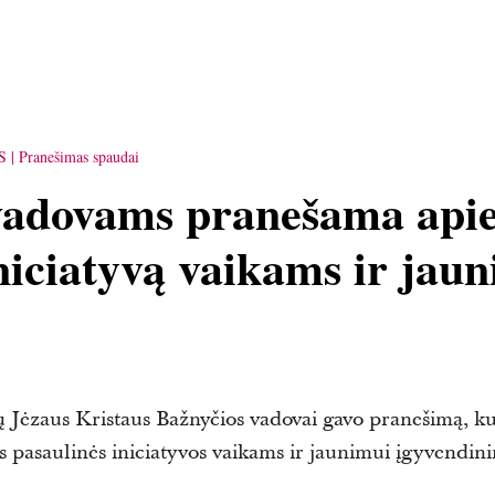
S
Pranešimas spaudai
vadovams pranešama apie
niciatyvą vaikams ir jau
 Jėzaus Kristaus Bažnyčios vadovai gavo pranešimą, k
s pasaulinės iniciatyvos vaikams ir jaunimui įgyvendin