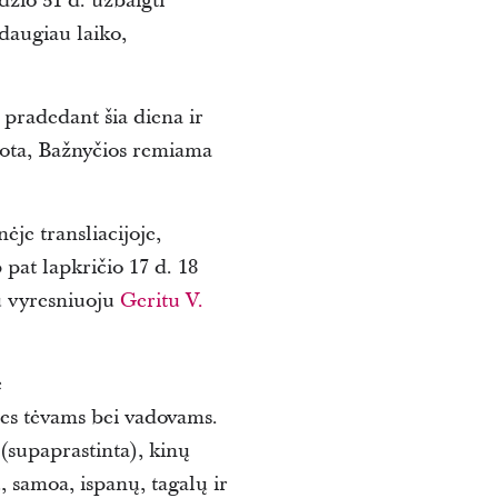
džio 31 d. užbaigti
daugiau laiko,
, pradedant šia diena ir
tuota, Bažnyčios remiama
nėje transliacijoje,
 pat lapkričio 17 d. 18
su vyresniuoju
Geritu V.
e
aires tėvams bei vadovams.
(supaprastinta), kinų
, samoa, ispanų, tagalų ir