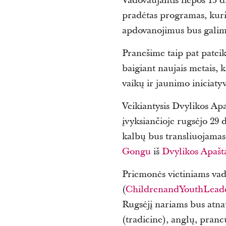
Vadovaujantis liepos 15 d
pradėtas programas, kuri
apdovanojimus bus galima
Pranešime taip pat pateikt
baigiant naujais metais, 
vaikų ir jaunimo iniciaty
Veikiantysis Dvylikos A
įvyksiančioje rugsėjo 29 d
kalbų bus transliuojamas 
Gongu
iš
Dvylikos Apaš
Priemonės vietiniams vado
(
ChildrenandYouthLeade
Rugsėjį nariams bus atnau
(tradicine), anglų, pranc