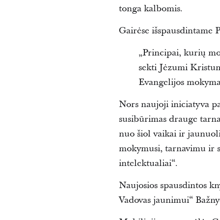
tonga kalbomis.
Gairėse išspausdintame 
„Principai, kurių mo
sekti Jėzumi Kristumi
Evangelijos mokymasi
Nors naujoji iniciatyva
susibūrimas drauge tarnau
nuo šiol vaikai ir jaunuol
mokymusi, tarnavimu ir sm
intelektualiai“.
Naujosios spausdintos kn
Vadovas jaunimui“ Bažnyči