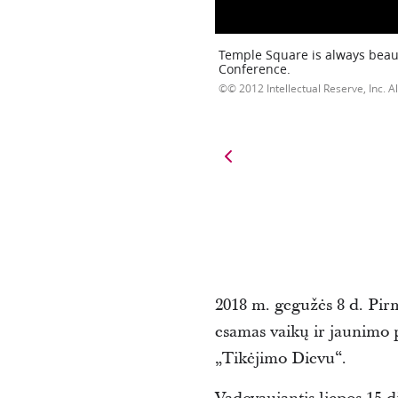
Temple Square is always beaut
Conference.
© 2012 Intellectual Reserve, Inc. Al
2018 m. gegužės 8 d. Pir
esamas vaikų ir jaunimo p
„Tikėjimo Dievu“.