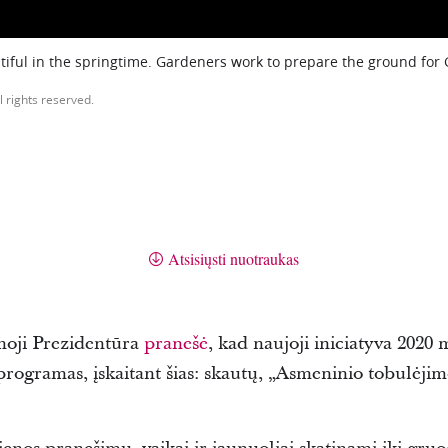
iful in the springtime. Gardeners work to prepare the ground for
l rights reserved.
Atsisiųsti nuotraukas
moji Prezidentūra
pranešė
, kad naujoji iniciatyva 2020 
rogramas, įskaitant šias: skautų, „Asmeninio tobulėjim