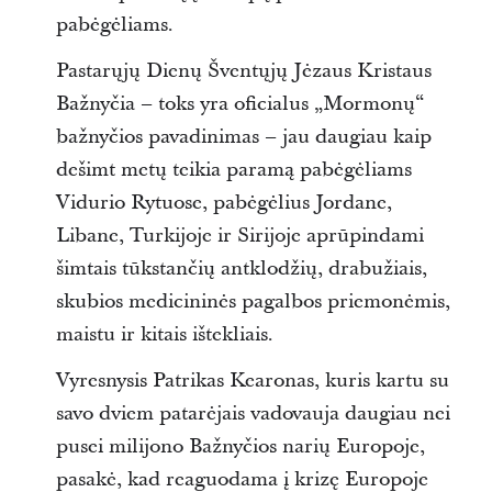
pabėgėliams.
Pastarųjų Dienų Šventųjų Jėzaus Kristaus
Bažnyčia – toks yra oficialus „Mormonų“
bažnyčios pavadinimas – jau daugiau kaip
dešimt metų teikia paramą pabėgėliams
Vidurio Rytuose, pabėgėlius Jordane,
Libane, Turkijoje ir Sirijoje aprūpindami
šimtais tūkstančių antklodžių, drabužiais,
skubios medicininės pagalbos priemonėmis,
maistu ir kitais ištekliais.
Vyresnysis Patrikas Kearonas, kuris kartu su
savo dviem patarėjais vadovauja daugiau nei
pusei milijono Bažnyčios narių Europoje,
pasakė, kad reaguodama į krizę Europoje