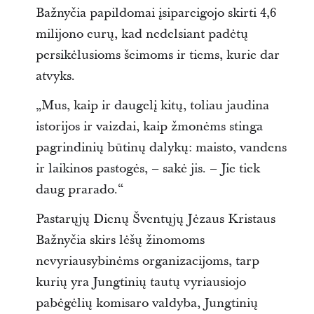
Bažnyčia papildomai įsipareigojo skirti 4,6
milijono eurų, kad nedelsiant padėtų
persikėlusioms šeimoms ir tiems, kurie dar
atvyks.
„Mus, kaip ir daugelį kitų, toliau jaudina
istorijos ir vaizdai, kaip žmonėms stinga
pagrindinių būtinų dalykų: maisto, vandens
ir laikinos pastogės, – sakė jis. – Jie tiek
daug prarado.“
Pastarųjų Dienų Šventųjų Jėzaus Kristaus
Bažnyčia skirs lėšų žinomoms
nevyriausybinėms organizacijoms, tarp
kurių yra Jungtinių tautų vyriausiojo
pabėgėlių komisaro valdyba, Jungtinių