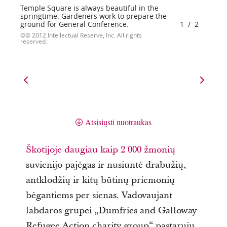
Temple Square is always beautiful in the
springtime. Gardeners work to prepare the
ground for General Conference.
1
/
2
© 2012 Intellectual Reserve, Inc. All rights
reserved.
Atsisiųsti nuotraukas
Škotijoje daugiau kaip 2 000 žmonių
suvienijo pajėgas ir nusiuntė drabužių,
antklodžių ir kitų būtinų priemonių
bėgantiems per sienas. Vadovaujant
labdaros grupei „Dumfries and Galloway
Refugee Action charity group“ pastarųjų