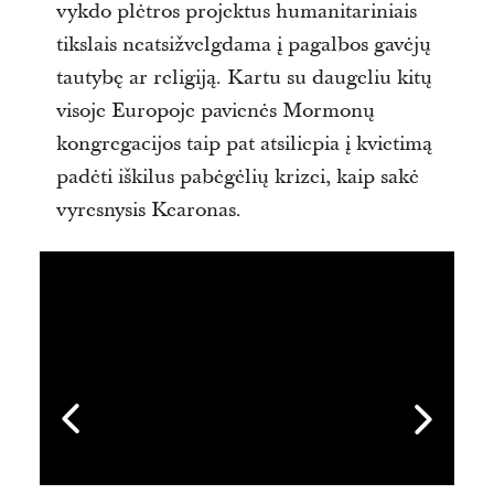
vykdo plėtros projektus humanitariniais
tikslais neatsižvelgdama į pagalbos gavėjų
tautybę ar religiją. Kartu su daugeliu kitų
visoje Europoje pavienės Mormonų
kongregacijos taip pat atsiliepia į kvietimą
padėti iškilus pabėgėlių krizei, kaip sakė
vyresnysis Kearonas.