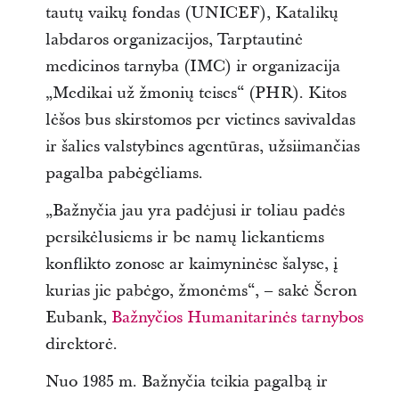
tautų vaikų fondas (UNICEF), Katalikų
labdaros organizacijos, Tarptautinė
medicinos tarnyba (IMC) ir organizacija
„Medikai už žmonių teises“ (PHR). Kitos
lėšos bus skirstomos per vietines savivaldas
ir šalies valstybines agentūras, užsiimančias
pagalba pabėgėliams.
„Bažnyčia jau yra padėjusi ir toliau padės
persikėlusiems ir be namų liekantiems
konflikto zonose ar kaimyninėse šalyse, į
kurias jie pabėgo, žmonėms“, – sakė Šeron
Eubank,
Bažnyčios Humanitarinės tarnybos
direktorė.
Nuo 1985 m. Bažnyčia teikia pagalbą ir