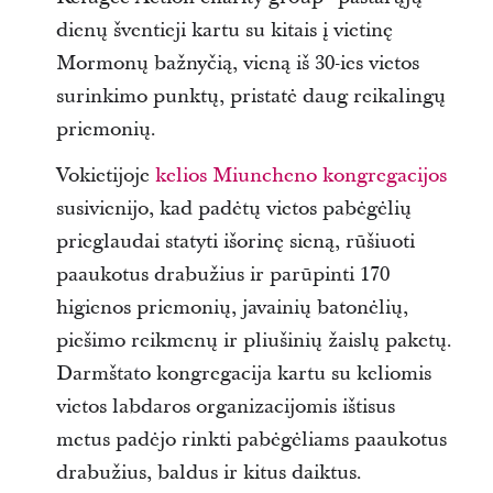
dienų šventieji kartu su kitais į vietinę
Mormonų bažnyčią, vieną iš 30-ies vietos
surinkimo punktų, pristatė daug reikalingų
priemonių.
Vokietijoje
kelios Miuncheno kongregacijos
susivienijo, kad padėtų vietos pabėgėlių
prieglaudai statyti išorinę sieną, rūšiuoti
paaukotus drabužius ir parūpinti 170
higienos priemonių, javainių batonėlių,
piešimo reikmenų ir pliušinių žaislų paketų.
Darmštato kongregacija kartu su keliomis
vietos labdaros organizacijomis ištisus
metus padėjo rinkti pabėgėliams paaukotus
drabužius, baldus ir kitus daiktus.