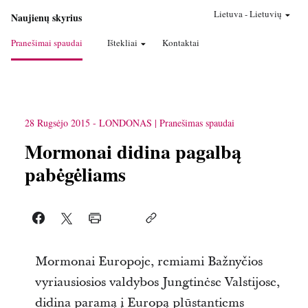
Lietuva
-
Lietuvių
Naujienų skyrius
Pranešimai spaudai
Ištekliai
Kontaktai
28 Rugsėjo 2015
-
LONDONAS
Pranešimas spaudai
Mormonai didina pagalbą
pabėgėliams
Mormonai Europoje, remiami Bažnyčios
vyriausiosios valdybos Jungtinėse Valstijose,
didina paramą į Europą plūstantiems