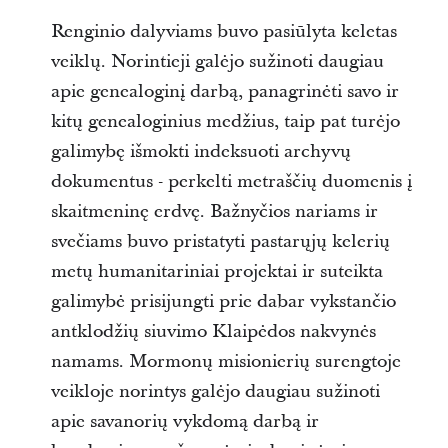
Renginio dalyviams buvo pasiūlyta keletas
veiklų. Norintieji galėjo sužinoti daugiau
apie genealoginį darbą, panagrinėti savo ir
kitų genealoginius medžius, taip pat turėjo
galimybę išmokti indeksuoti archyvų
dokumentus - perkelti metraščių duomenis į
skaitmeninę erdvę. Bažnyčios nariams ir
svečiams buvo pristatyti pastarųjų kelerių
metų humanitariniai projektai ir suteikta
galimybė prisijungti prie dabar vykstančio
antklodžių siuvimo Klaipėdos nakvynės
namams. Mormonų misionierių surengtoje
veikloje norintys galėjo daugiau sužinoti
apie savanorių vykdomą darbą ir