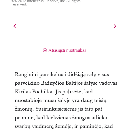
© 2012 Intellectual Reserve, Inc. All rights
reserved.
Atsisiųsti nuotraukas
Renginiui persikėlus į didžiąją salę visus
pasveikino Bažnyčios Baltijos šalyse vadovas
Kirilas Pochilka. Jis pabrėžė, kad
nuostabioje mūsų šalyje yra daug teisių
žmonių. Susirinkusiesiems jis taip pat
priminė, kad kiekvienas žmogus atlieka
svarbų vaidmenį žemėje, ir paminėjo, kad