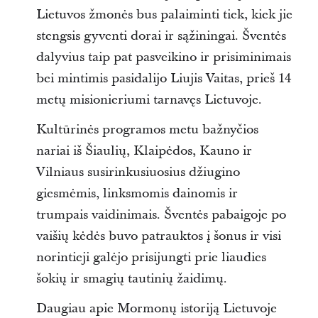
Lietuvos žmonės bus palaiminti tiek, kiek jie
stengsis gyventi dorai ir sąžiningai. Šventės
dalyvius taip pat pasveikino ir prisiminimais
bei mintimis pasidalijo Liujis Vaitas, prieš 14
metų misionieriumi tarnavęs Lietuvoje.
Kultūrinės programos metu bažnyčios
nariai iš Šiaulių, Klaipėdos, Kauno ir
Vilniaus susirinkusiuosius džiugino
giesmėmis, linksmomis dainomis ir
trumpais vaidinimais. Šventės pabaigoje po
vaišių kėdės buvo patrauktos į šonus ir visi
norintieji galėjo prisijungti prie liaudies
šokių ir smagių tautinių žaidimų.
Daugiau apie Mormonų istoriją Lietuvoje