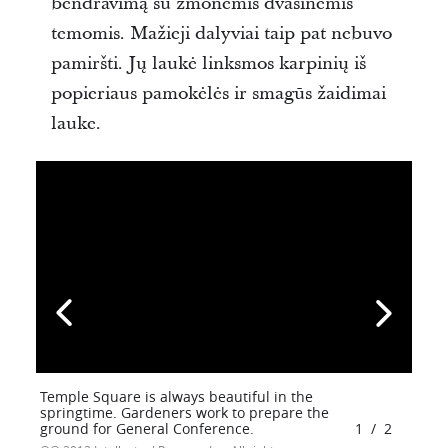
bendravimą su žmonėmis dvasinėmis
temomis. Mažieji dalyviai taip pat nebuvo
pamiršti. Jų laukė linksmos karpinių iš
popieriaus pamokėlės ir smagūs žaidimai
lauke.
Temple Square is always beautiful in the
springtime. Gardeners work to prepare the
ground for General Conference.
1
/
2