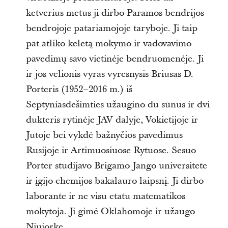
ketverius metus ji dirbo Paramos bendrijos
bendrojoje patariamojoje taryboje. Ji taip
pat atliko keletą mokymo ir vadovavimo
pavedimų savo vietinėje bendruomenėje. Ji
ir jos velionis vyras vyresnysis Briusas D.
Porteris (1952–2016 m.) iš
Septyniasdešimties užaugino du sūnus ir dvi
dukteris rytinėje JAV dalyje, Vokietijoje ir
Jutoje bei vykdė bažnyčios pavedimus
Rusijoje ir Artimuosiuose Rytuose. Sesuo
Porter studijavo Brigamo Jango universitete
ir įgijo chemijos bakalauro laipsnį. Ji dirbo
laborante ir ne visu etatu matematikos
mokytoja. Ji gimė Oklahomoje ir užaugo
Niujorke.