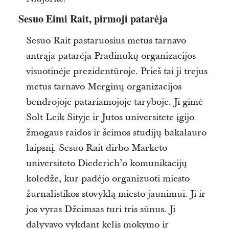
Sesuo Eimi Rait, pirmoji patarėja
Sesuo Rait pastaruosius metus tarnavo
antrąja patarėja Pradinukų organizacijos
visuotinėje prezidentūroje. Prieš tai ji trejus
metus tarnavo Merginų organizacijos
bendrojoje patariamojoje taryboje. Ji gimė
Solt Leik Sityje ir Jutos universitete įgijo
žmogaus raidos ir šeimos studijų bakalauro
laipsnį. Sesuo Rait dirbo Marketo
universiteto Diederich’o komunikacijų
koledže, kur padėjo organizuoti miesto
žurnalistikos stovyklą miesto jaunimui. Ji ir
jos vyras Džeimsas turi tris sūnus. Ji
dalyvavo vykdant kelis mokymo ir