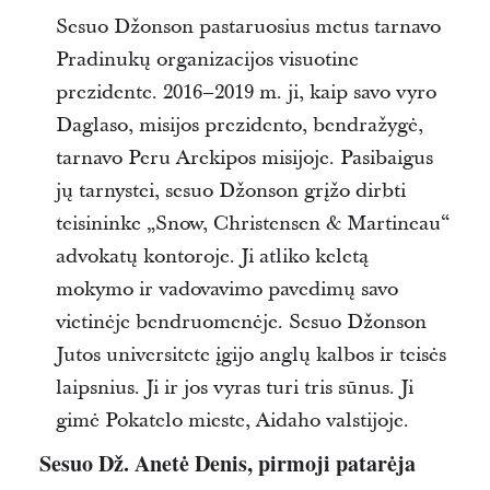
Sesuo Džonson pastaruosius metus tarnavo
Pradinukų organizacijos visuotine
prezidente. 2016–2019 m. ji, kaip savo vyro
Daglaso, misijos prezidento, bendražygė,
tarnavo Peru Arekipos misijoje. Pasibaigus
jų tarnystei, sesuo Džonson grįžo dirbti
teisininke „Snow, Christensen & Martineau“
advokatų kontoroje. Ji atliko keletą
mokymo ir vadovavimo pavedimų savo
vietinėje bendruomenėje. Sesuo Džonson
Jutos universitete įgijo anglų kalbos ir teisės
laipsnius. Ji ir jos vyras turi tris sūnus. Ji
gimė Pokatelo mieste, Aidaho valstijoje.
Sesuo Dž. Anetė Denis, pirmoji patarėja