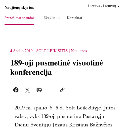
Lietuva
-
Lietuvių
Naujienų skyrius
Pranešimai spaudai
Ištekliai
Kontaktai
4 Spalio 2019
-
SOLT LEIK SITIS
Naujienos
189-oji pusmetinė visuotinė
konferencija
2019 m. spalio 5–6 d. Solt Leik Sityje, Jutos
valst., vyks 189-oji pusmetinė Pastarųjų
Dienų Šventųjų Jėzaus Kristaus Bažnyčios