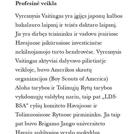
Profesinė veikla
Vyresnysis Vaitingas yra įgijęs japonų kalbos
bakalauro laipsnį ir teisės daktaro laipsnį.
Jis yra dirbęs teisininku ir vadovu įvairiose
Havajuose įsikūrusiose investicinėse
nekilnojamojo turto bendrovėse. Vyresnysis
Vaitingas aktyviai dalyvavo pilietinėje
veikloje, buvo Amerikos skautų
organizacijos (Boy Scouts of America)
Aloha tarybos ir Tolimųjų Rytų tarybos
vykdomųjų valdybų nariu, taip pat „LDS-
BSA“ ryšių komiteto Havajuose ir
Tolimuosiuose Rytuose pirmininku. Jis taip
pat buvo Brigamo Jango universiteto
Havajų aukštosios verslo mokyklos