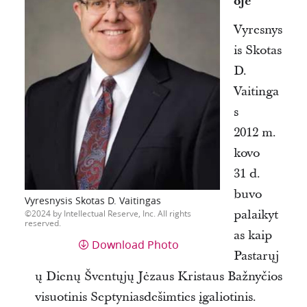
oje
Vyresnys
is Skotas
D.
Vaitinga
s
2012 m.
kovo
31 d.
buvo
Vyresnysis Skotas D. Vaitingas
palaikyt
2024 by Intellectual Reserve, Inc. All rights
reserved.
as kaip
Download Photo
Pastarųj
ų Dienų Šventųjų Jėzaus Kristaus Bažnyčios
visuotinis Septyniasdešimties įgaliotinis.