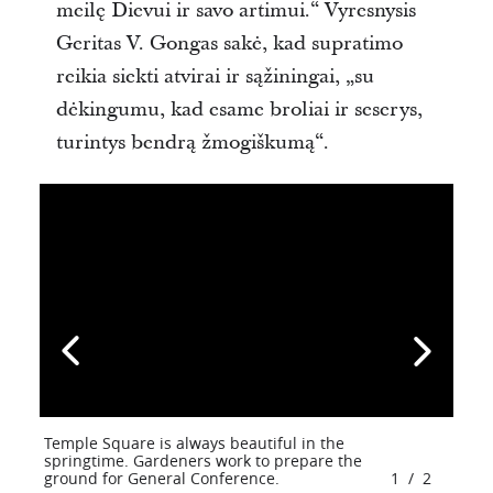
meilę Dievui ir savo artimui.“ Vyresnysis
Geritas V. Gongas sakė, kad supratimo
reikia siekti atvirai ir sąžiningai, „su
dėkingumu, kad esame broliai ir seserys,
turintys bendrą žmogiškumą“.
Temple Square is always beautiful in the
springtime. Gardeners work to prepare the
ground for General Conference.
1
/
2