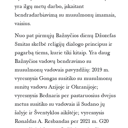
yra ilgų metų darbo, įskaitant
bendradarbiavimą su musulmonų imamais,
vaisius.
Nuo pat pirmųjų Bažnyčios dienų Džozefas
Smitas skelbė religijų dialogo principus ir
pagarbą tiems, kurie tiki kitaip. Yra daug
Bažnyčios vadovų bendravimo su
musulmonų vadovais pavyzdžių: 2019 m.
vyresnysis Gongas susitiko su musulmonų
sunitų vadovu Azijoje ir Okeanijoje;
vyresnysis Bednaris per pastaruosius dvejus
metus susitiko su vadovais iš Sudano jų
šalyje ir Šventyklos aikštėje; vyresnysis
Ronaldas A. Resbandas per 2021 m. G20