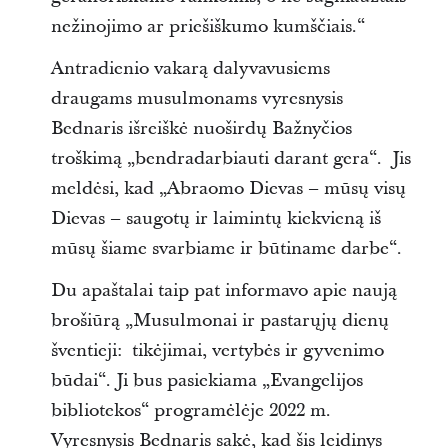
nežinojimo ar priešiškumo kumščiais.“
Antradienio vakarą dalyvavusiems
draugams musulmonams vyresnysis
Bednaris išreiškė nuoširdų Bažnyčios
troškimą „bendradarbiauti darant gera“. Jis
meldėsi, kad „Abraomo Dievas – mūsų visų
Dievas – saugotų ir laimintų kiekvieną iš
mūsų šiame svarbiame ir būtiname darbe“.
Du apaštalai taip pat informavo apie naują
brošiūrą „Musulmonai ir pastarųjų dienų
šventieji: tikėjimai, vertybės ir gyvenimo
būdai“. Ji bus pasiekiama „Evangelijos
bibliotekos“ programėlėje 2022 m.
Vyresnysis Bednaris sakė, kad šis leidinys