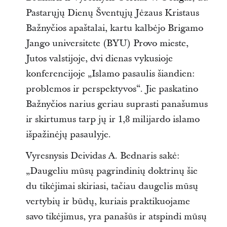
Pastarųjų Dienų Šventųjų Jėzaus Kristaus
Bažnyčios apaštalai, kartu kalbėjo Brigamo
Jango universitete (BYU) Provo mieste,
Jutos valstijoje, dvi dienas vykusioje
konferencijoje „Islamo pasaulis šiandien:
problemos ir perspektyvos“. Jie paskatino
Bažnyčios narius geriau suprasti panašumus
ir skirtumus tarp jų ir 1,8 milijardo islamo
išpažinėjų pasaulyje.
Vyresnysis Deividas A. Bednaris sakė:
„Daugeliu mūsų pagrindinių doktrinų šie
du tikėjimai skiriasi, tačiau daugelis mūsų
vertybių ir būdų, kuriais praktikuojame
savo tikėjimus, yra panašūs ir atspindi mūsų