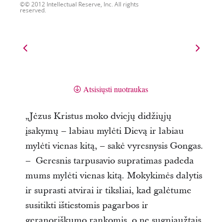
© 2012 Intellectual Reserve, Inc. All rights
reserved.
Atsisiųsti nuotraukas
„Jėzus Kristus moko dviejų didžiųjų
įsakymų – labiau mylėti Dievą ir labiau
mylėti vienas kitą, – sakė vyresnysis Gongas.
– Geresnis tarpusavio supratimas padeda
mums mylėti vienas kitą. Mokykimės dalytis
ir suprasti atvirai ir tiksliai, kad galėtume
susitikti ištiestomis pagarbos ir
geranoriškumo rankomis, o ne sugniaužtais