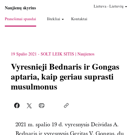
Lietuva
-
Lietuvių
Naujienų skyrius
Pranešimai spaudai
Ištekliai
Kontaktai
19 Spalio 2021
-
SOLT LEIK SITIS
Naujienos
Vyresnieji Bednaris ir Gongas
aptaria, kaip geriau suprasti
musulmonus
2021 m. spalio 19 d. vyresnysis Deividas A.
Bednaris ir vyresnysis Geritas V. Gongas, du