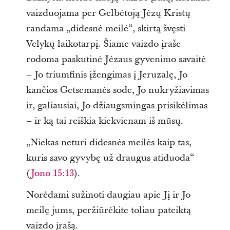
vaizduojama per Gelbėtoją Jėzų Kristų
randama „didesnė meilė“, skirtą švęsti
Velykų laikotarpį. Šiame vaizdo įraše
rodoma paskutinė Jėzaus gyvenimo savaitė
– Jo triumfinis įžengimas į Jeruzalę, Jo
kančios Getsemanės sode, Jo nukryžiavimas
ir, galiausiai, Jo džiaugsmingas prisikėlimas
– ir ką tai reiškia kiekvienam iš mūsų.
„Niekas neturi didesnės meilės kaip tas,
kuris savo gyvybę už draugus atiduoda“
(
Jono 15:13
).
Norėdami sužinoti daugiau apie Jį ir Jo
meilę jums, peržiūrėkite toliau pateiktą
vaizdo įrašą.