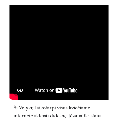
Šį Velykų laikotarpį visus kviečiame
internete skleisti didesnę Jėzaus Kristaus