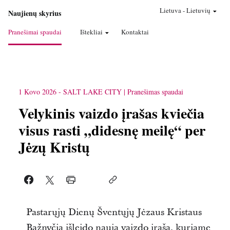
Lietuva
-
Lietuvių
Naujienų skyrius
Pranešimai spaudai
Ištekliai
Kontaktai
1 Kovo 2026
-
SALT LAKE CITY
Pranešimas spaudai
Velykinis vaizdo įrašas kviečia
visus rasti „didesnę meilę“ per
Jėzų Kristų
Pastarųjų Dienų Šventųjų Jėzaus Kristaus
Bažnyčia išleido naują vaizdo įrašą, kuriame