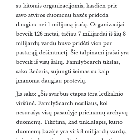
su kitomis organizacijomis, kasdien prie
savo atviros duomenų bazės prideda
daugiau nei 1 milijoną įrašų. Organizacijai
beveik 126 metai, tačiau 7 milijardai iš šių 8
milijardų vardų buvo pridėti vien per
pastarąjį dešimtmetį. Šie talpinami įrašai yra
beveik iš visų šalių. FamilySearch tikslas,
sako Rečeris, sujungti šeimas su kaip
įmanoma daugiau protėvių.
Jis sako: „Šis svarbus etapas tėra ledkalnio
viršūnė. FamilySearch nesiliaus, kol
nesurašys visų pasaulyje prieinamų archyvų
duomenų. Tikėtina, kad tinklalapis, kurio
duomenų bazėje yra virš 8 milijardų vardų,