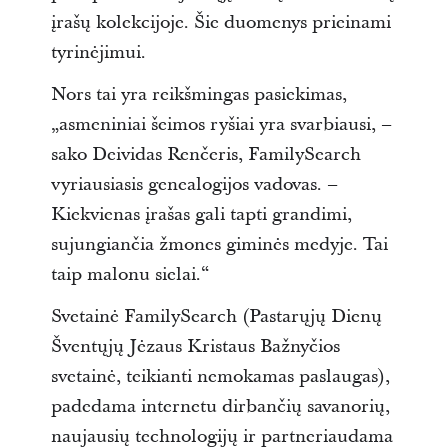
įrašų kolekcijoje. Šie duomenys prieinami
tyrinėjimui.
Nors tai yra reikšmingas pasiekimas,
„asmeniniai šeimos ryšiai yra svarbiausi, –
sako Deividas Renčeris, FamilySearch
vyriausiasis genealogijos vadovas. –
Kiekvienas įrašas gali tapti grandimi,
sujungiančia žmones giminės medyje. Tai
taip malonu sielai.“
Svetainė FamilySearch (Pastarųjų Dienų
Šventųjų Jėzaus Kristaus Bažnyčios
svetainė, teikianti nemokamas paslaugas),
padedama internetu dirbančių savanorių,
naujausių technologijų ir partneriaudama