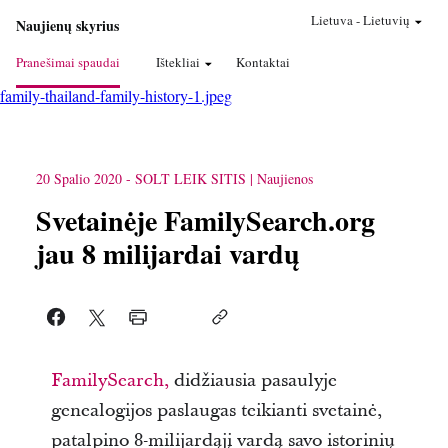
Lietuva
-
Lietuvių
Naujienų skyrius
Pranešimai spaudai
Ištekliai
Kontaktai
family-thailand-family-history-1.jpeg
20 Spalio 2020
-
SOLT LEIK SITIS
Naujienos
Svetainėje FamilySearch.org
jau 8 milijardai vardų
FamilySearch,
didžiausia pasaulyje
genealogijos paslaugas teikianti svetainė,
patalpino 8-milijardąjį vardą savo istorinių