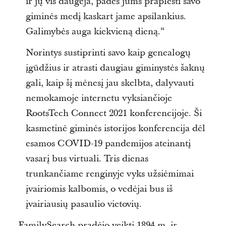
ir jų vis daugėja, padės jums praplėsti savo
giminės medį kaskart jame apsilankius.
Galimybės auga kiekvieną dieną.“
Norintys sustiprinti savo kaip genealogų
įgūdžius ir atrasti daugiau giminystės šaknų
gali, kaip šį mėnesį jau skelbta, dalyvauti
nemokamoje internetu vyksiančioje
RootsTech Connect 2021 konferencijoje. Ši
kasmetinė giminės istorijos konferencija dėl
esamos COVID-19 pandemijos ateinantį
vasarį bus virtuali. Tris dienas
trunkančiame renginyje vyks užsiėmimai
įvairiomis kalbomis, o vedėjai bus iš
įvairiausių pasaulio vietovių.
FamilySearch pradėjo veikti 1894 m. ir