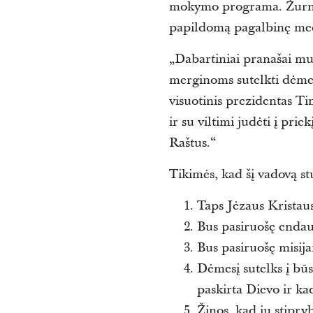
mokymo programa. Žur
papildomą pagalbinę me
„Dabartiniai pranašai mum
merginoms sutelkti dėmesį
visuotinis prezidentas Tim
ir su viltimi judėti į pr
Raštus.“
Tikimės, kad šį vadovą st
Taps Jėzaus Kristaus
Bus pasiruošę endau
Bus pasiruošę misijai
Dėmesį sutelks į būs
paskirta Dievo ir ka
Žinos, kad jų stipry