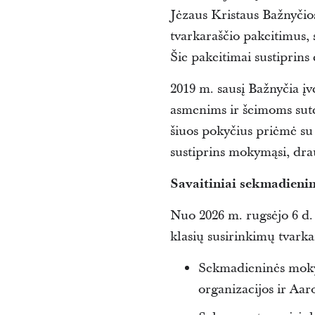
Jėzaus Kristaus Bažnyči
tvarkaraščio pakeitimus, 
Šie pakeitimai sustiprin
2019 m. sausį Bažnyčia į
asmenims ir šeimoms sute
šiuos pokyčius priėmė su
sustiprins mokymąsi, dra
Savaitiniai sekmadieni
Nuo 2026 m. rugsėjo 6 d.
klasių susirinkimų tvarkar
Sekmadieninės moky
organizacijos ir Aar