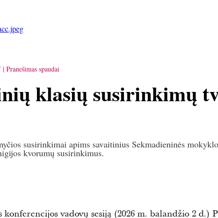
cc.jpeg
Y
Pranešimas spaudai
nių klasių susirinkimų t
nyčios susirinkimai apims savaitinius Sekmadieninės mokyklo
nigijos kvorumų susirinkimus.
ės konferencijos vadovų sesiją (2026 m. balandžio 2 d.)