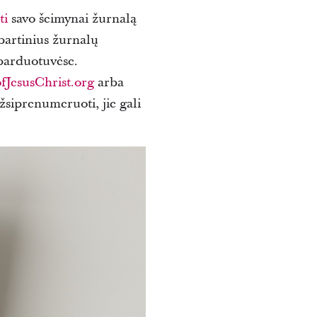
ti
savo šeimynai žurnalą
bartinius žurnalų
arduotuvėse.
JesusChrist.org
arba
žsiprenumeruoti, jie gali