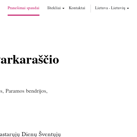
Pranešimai spaudai
Ištekliai
Kontaktai
Lietuva
-
Lietuvių
varkaraščio
s, Paramos bendrijos,
 Pastarųjų Dienų Šventųjų