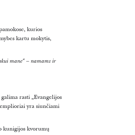
pamokose, kurios
imybes kartu mokytis,
paskui mane“ – namams ir
 galima rasti „Evangelijos
zemplioriai yra siunčiami
no kunigijos kvorumų