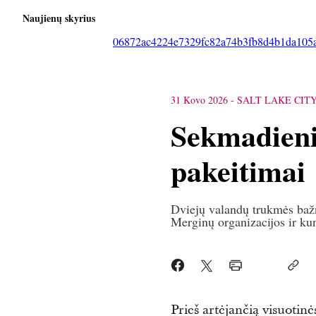
Naujienų skyrius
06872ac4224e7329fc82a74b3fb8d4b1da105a
31 Kovo 2026
-
SALT LAKE CIT
Sekmadieni
pakeitimai
Dviejų valandų trukmės baž
Merginų organizacijos ir ku
Prieš artėjančią visuotin