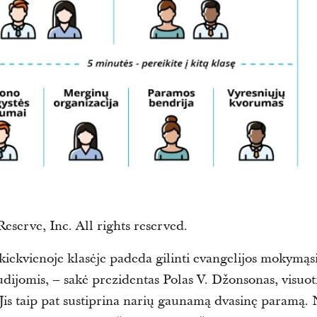
Reserve, Inc. All rights reserved.
 kiekvienoje klasėje padeda gilinti evangelijos mokymąsi
udijomis, – sakė prezidentas Polas V. Džonsonas, visuo
Jis taip pat sustiprina narių gaunamą dvasinę paramą. N