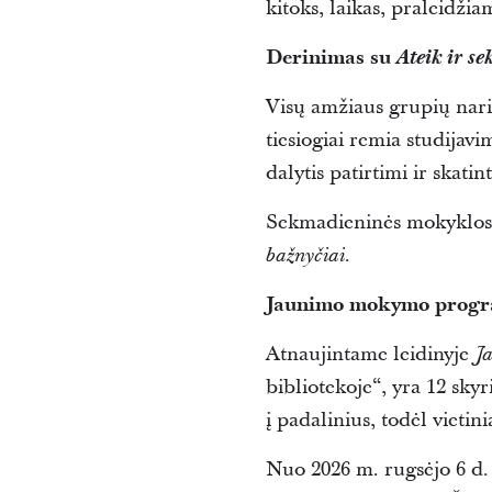
kitoks, laikas, praleidžia
Derinimas su
Ateik ir s
Visų amžiaus grupių nari
tiesiogiai remia studijav
dalytis patirtimi ir skati
Sekmadieninės mokyklos 
.
bažnyčiai
Jaunimo mokymo progra
Atnaujintame leidinyje
J
bibliotekoje“, yra 12 sky
į padalinius, todėl vieti
Nuo 2026 m. rugsėjo 6 d.