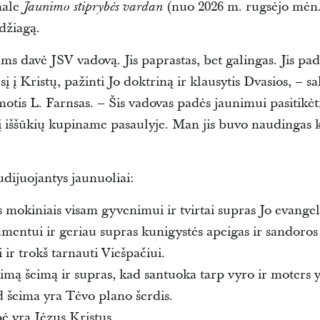
nale
(nuo 2026 m. rugsėjo mėn. 
Jaunimo stiprybės vardan
džiagą.
s davė JSV vadovą. Jis paprastas, bet galingas. Jis pad
 į Kristų, pažinti Jo doktriną ir klausytis Dvasios, – s
otis L. Farnsas. – Šis vadovas padės jaunimui pasitikėti 
iekį iššūkių kupiname pasaulyje. Man jis buvo naudingas 
udijuojantys jaunuoliai:
 mokiniais visam gyvenimui ir tvirtai supras Jo evangeli
mentui ir geriau supras kunigystės apeigas ir sandoros
 ir trokš tarnauti Viešpačiui.
imą šeimą ir supras, kad santuoka tarp vyro ir moters 
d šeima yra Tėvo plano šerdis.
bė yra Jėzus Kristus.