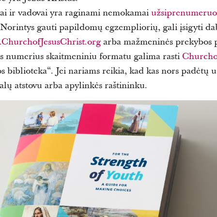
ėvai ir vadovai yra raginami nemokamai
užsiprenumeruo
 Norintys gauti papildomų egzempliorių, gali įsigyti da
e.ChurchofJesusChrist.org
arba mažmeninės prekybos p
us numerius skaitmeniniu formatu galima rasti
Churchof
 biblioteka“. Jei nariams reikia, kad kas nors padėtų u
nalų atstovu arba apylinkės raštininku.