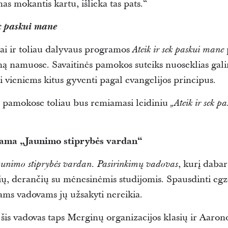
mas mokantis kartu, išlieka tas pats.“
ek paskui mane
ai ir toliau dalyvaus programos
Ateik ir sek paskui mane
imą namuose. Savaitinės pamokos suteiks nuoseklias gal
nti vieniems kitus gyventi pagal evangelijos principus.
pamokose toliau bus remiamasi leidiniu
„Ateik ir sek 
ma „Jaunimo stiprybės vardan“
, kurį dabar
aunimo stiprybės vardan. Pasirinkimų vadovas
rių, derančių su mėnesinėmis studijomis. Spausdinti eg
niams vadovams jų užsakyti nereikia.
 šis vadovas taps Merginų organizacijos klasių ir Aaro