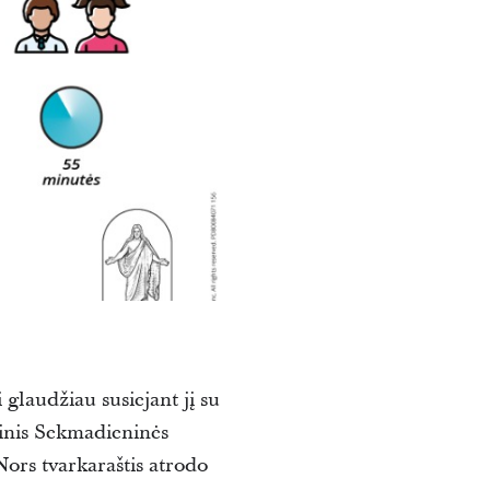
 glaudžiau susiejant jį su
tinis Sekmadieninės
ors tvarkaraštis atrodo