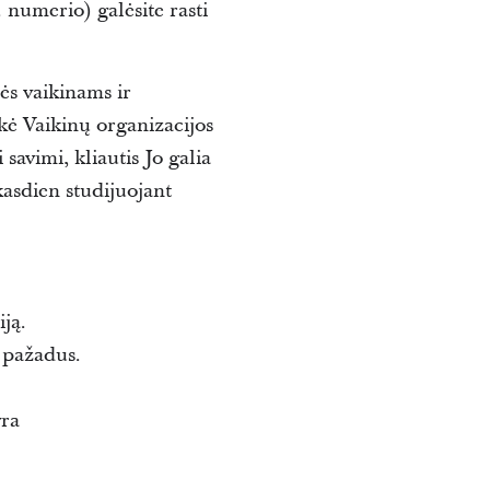
numerio) galėsite rasti
ės vaikinams ir
akė Vaikinų organizacijos
savimi, kliautis Jo galia
kasdien studijuojant
ją.
 pažadus.
yra