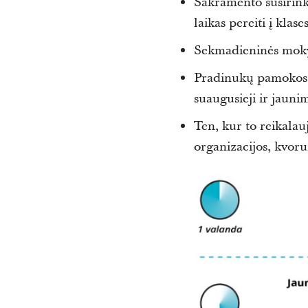
Sakramento susirinki
laikas pereiti į klases
Sekmadieninės mokyk
Pradinukų pamokos t
suaugusieji ir jauni
Ten, kur to reikalau
organizacijos, kvoru