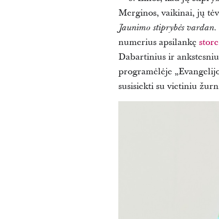
Merginos, vaikinai, jų t
.
Jaunimo stiprybės vardan
numerius apsilankę
stor
Dabartinius ir ankstesni
programėlėje „Evangelijos
susisiekti su vietiniu žur