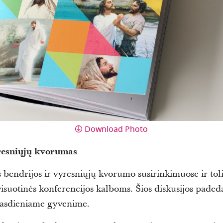
Download Photo
resniųjų kvorumas
 bendrijos ir vyresniųjų kvorumo susirinkimuose ir to
isuotinės konferencijos kalboms. Šios diskusijos paded
kasdieniame gyvenime.