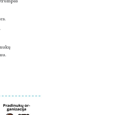
s trumpas
es.
o
dinukų
imu.