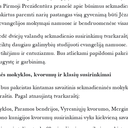
os Pirmoji Prezidentūra pranešė apie būsimus sekmadi
skirtus paremti narių pastangas visą gyvenimą būti Jėz
s evangelijos mokymąsi namuose ir bendruomenėse visa
vedė dviejų valandų sekmadienio susirinkimų tvarkarašt
iktų daugiau galimybių studijuoti evangeliją namuose.
 tikėjimu ir entuziazmu. Bus atliekami papildomi pakeit
ugystę ir garbinimą.
nės mokyklos, kvorumų ir klasių susirinkimai
 bus pakeistas kintamas savaitinis sekmadieninės moky
aštis. Pagal atnaujintą tvarkaraštį:
klos, Paramos bendrijos, Vyresniųjų kvorumo, Mergi
ono kunigijos kvorumų susirinkimai vyks kiekvieną sava