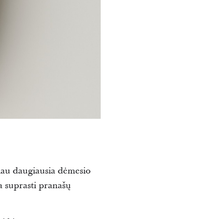
liau daugiausia dėmesio
a suprasti pranašų