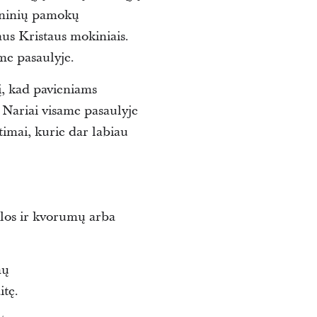
eninių pamokų
aus Kristaus mokiniais.
me pasaulyje.
į, kad pavieniams
 Nariai visame pasaulyje
imai, kurie dar labiau
klos ir kvorumų arba
nų
itę.