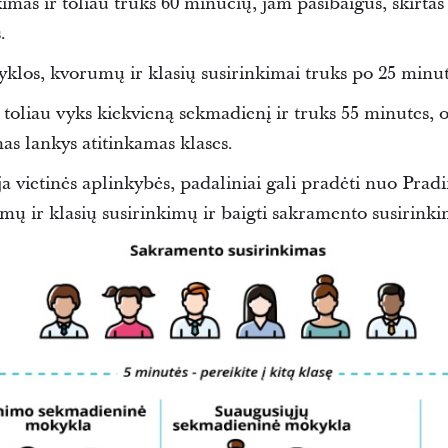
mas ir toliau truks 60 minučių, jam pasibaigus, skirta
.
los, kvorumų ir klasių susirinkimai truks po 25 minut
oliau vyks kiekvieną sekmadienį ir truks 55 minutes, 
mas lankys atitinkamas klases.
ja vietinės aplinkybės, padaliniai gali pradėti nuo Pra
mų ir klasių susirinkimų ir baigti sakramento susirink