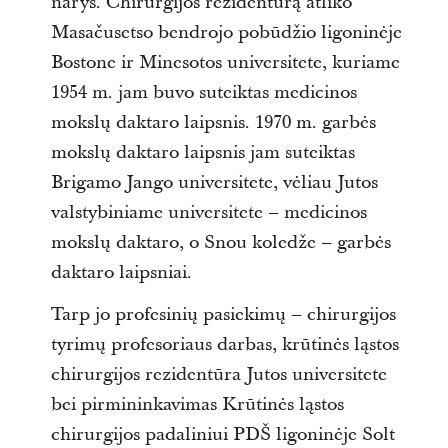
narys. Chirurgijos rezidentūrą atliko
Masačusetso bendrojo pobūdžio ligoninėje
Bostone ir Minesotos universitete, kuriame
1954 m. jam buvo suteiktas medicinos
mokslų daktaro laipsnis. 1970 m. garbės
mokslų daktaro laipsnis jam suteiktas
Brigamo Jango universitete, vėliau Jutos
valstybiniame universitete – medicinos
mokslų daktaro, o Snou koledže – garbės
daktaro laipsniai.
Tarp jo profesinių pasiekimų – chirurgijos
tyrimų profesoriaus darbas, krūtinės ląstos
chirurgijos rezidentūra Jutos universitete
bei pirmininkavimas Krūtinės ląstos
chirurgijos padaliniui PDŠ ligoninėje Solt