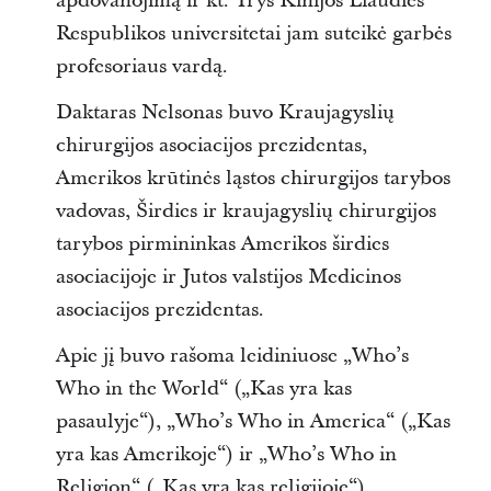
apdovanojimą ir kt. Trys Kinijos Liaudies
Respublikos universitetai jam suteikė garbės
profesoriaus vardą.
Daktaras Nelsonas buvo Kraujagyslių
chirurgijos asociacijos prezidentas,
Amerikos krūtinės ląstos chirurgijos tarybos
vadovas, Širdies ir kraujagyslių chirurgijos
tarybos pirmininkas Amerikos širdies
asociacijoje ir Jutos valstijos Medicinos
asociacijos prezidentas.
Apie jį buvo rašoma leidiniuose „Who’s
Who in the World“ („Kas yra kas
pasaulyje“), „Who’s Who in America“ („Kas
yra kas Amerikoje“) ir „Who’s Who in
Religion“ („Kas yra kas religijoje“).