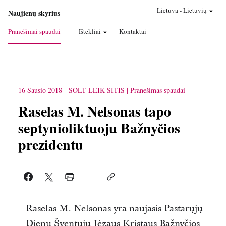
Lietuva
-
Lietuvių
Naujienų skyrius
Pranešimai spaudai
Ištekliai
Kontaktai
16 Sausio 2018
-
SOLT LEIK SITIS
Pranešimas spaudai
Raselas M. Nelsonas tapo
septynioliktuoju Bažnyčios
prezidentu
Raselas M. Nelsonas yra naujasis Pastarųjų
Dienų Šventųjų Jėzaus Kristaus Bažnyčios