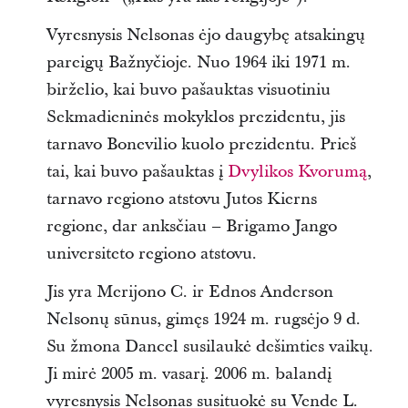
Vyresnysis Nelsonas ėjo daugybę atsakingų
pareigų Bažnyčioje. Nuo 1964 iki 1971 m.
birželio, kai buvo pašauktas visuotiniu
Sekmadieninės mokyklos prezidentu, jis
tarnavo Bonevilio kuolo prezidentu. Prieš
tai, kai buvo pašauktas į
Dvylikos Kvorumą
,
tarnavo regiono atstovu Jutos Kierns
regione, dar anksčiau – Brigamo Jango
universiteto regiono atstovu.
Jis yra Merijono C. ir Ednos Anderson
Nelsonų sūnus, gimęs 1924 m. rugsėjo 9 d.
Su žmona Dancel susilaukė dešimties vaikų.
Ji mirė 2005 m. vasarį. 2006 m. balandį
vyresnysis Nelsonas susituokė su Vende L.