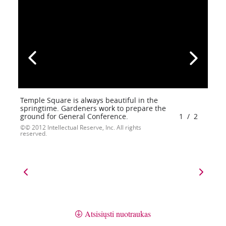
Temple Square is always beautiful in the
springtime. Gardeners work to prepare the
ground for General Conference.
1
/
2
© 2012 Intellectual Reserve, Inc. All rights
reserved.
Atsisiųsti nuotraukas