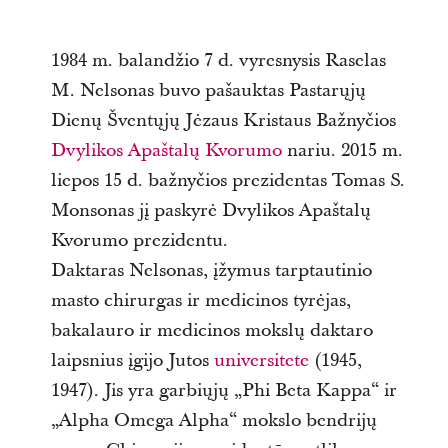
1984 m. balandžio 7 d. vyresnysis Raselas
M. Nelsonas buvo pašauktas Pastarųjų
Dienų Šventųjų Jėzaus Kristaus Bažnyčios
Dvylikos Apaštalų Kvorumo
nariu. 2015 m.
liepos 15 d. bažnyčios prezidentas Tomas S.
Monsonas jį paskyrė Dvylikos Apaštalų
Kvorumo prezidentu.
Daktaras Nelsonas, įžymus tarptautinio
masto chirurgas ir medicinos tyrėjas,
bakalauro ir medicinos mokslų daktaro
laipsnius įgijo Jutos
universitete
(1945,
1947). Jis yra garbiųjų „Phi Beta Kappa“ ir
„Alpha Omega Alpha“ mokslo bendrijų