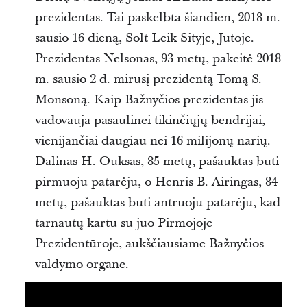
prezidentas. Tai paskelbta šiandien, 2018 m.
sausio 16 dieną, Solt Leik Sityje, Jutoje.
Prezidentas Nelsonas, 93 metų, pakeitė 2018
m. sausio 2 d. mirusį prezidentą Tomą S.
Monsoną. Kaip Bažnyčios prezidentas jis
vadovauja pasaulinei tikinčiųjų bendrijai,
vienijančiai daugiau nei 16 milijonų narių.
Dalinas H. Ouksas, 85 metų, pašauktas būti
pirmuoju patarėju, o Henris B. Airingas, 84
metų, pašauktas būti antruoju patarėju, kad
tarnautų kartu su juo Pirmojoje
Prezidentūroje, aukščiausiame Bažnyčios
valdymo organe.