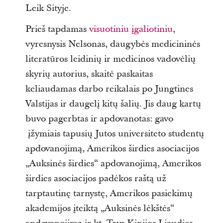
Leik Sityje.
Prieš tapdamas
visuotiniu įgaliotiniu
,
vyresnysis Nelsonas, daugybės medicininės
literatūros leidinių ir medicinos vadovėlių
skyrių autorius, skaitė paskaitas
keliaudamas darbo reikalais po Jungtines
Valstijas ir daugelį kitų šalių. Jis daug kartų
buvo pagerbtas ir apdovanotas: gavo
įžymiais tapusių Jutos universiteto studentų
apdovanojimą, Amerikos širdies asociacijos
„Auksinės širdies“ apdovanojimą, Amerikos
širdies asociacijos padėkos raštą už
tarptautinę tarnystę, Amerikos pasiekimų
akademijos įteiktą „Auksinės lėkštės“