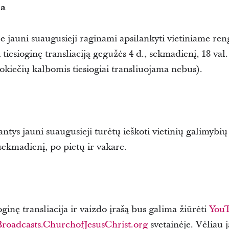
ka
e jauni suaugusieji raginami apsilankyti vietiniame reng
ti tiesioginę transliaciją gegužės 4 d., sekmadienį, 18 val
okiečių kalbomis tiesiogiai transliuojama nebus).
ys jauni suaugusieji turėtų ieškoti vietinių galimybių ž
sekmadienį, po pietų ir vakare.
ginę transliacija ir vaizdo įrašą bus galima žiūrėti
You
Broadcasts.ChurchofJesusChrist.org
svetainėje. Vėliau 