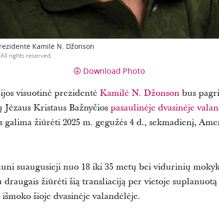
prezidentė Kamilė N. Džonson
All rights reserved.
Download Photo
jos visuotinė prezidentė
Kamilė N. Džonson
bus pagri
ų Jėzaus Kristaus Bažnyčios
pasaulinėje dvasinėje vala
s galima žiūrėti 2025 m. gegužės 4 d., sekmadienį, Amer
 jauni suaugusieji nuo 18 iki 35 metų bei vidurinių moky
 draugais žiūrėti šią transliaciją per vietoje suplanuotą 
o išmoko šioje dvasinėje valandėlėje.