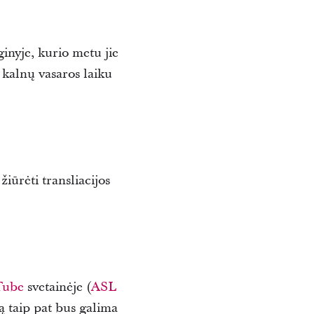
inyje, kurio metu jie
. kalnų vasaros laiku
iūrėti transliacijos
Tube
svetainėje (
ASL
ją taip pat bus galima