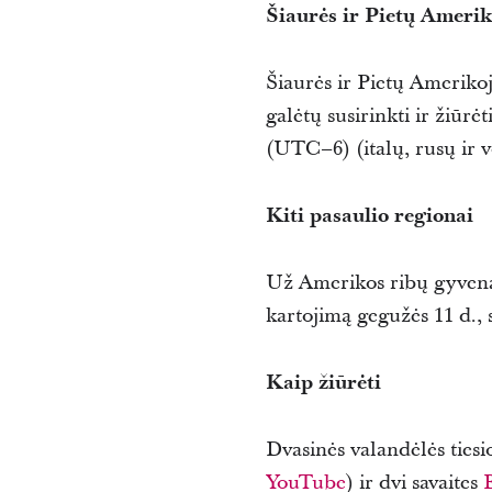
Šiaurės ir Pietų Ameri
Šiaurės ir Pietų Amerikoj
galėtų susirinkti ir žiūrė
(UTC–6) (italų, rusų ir v
Kiti pasaulio regionai
Už Amerikos ribų gyvenant
kartojimą gegužės 11 d., 
Kaip žiūrėti
Dvasinės valandėlės tiesio
YouTube
) ir dvi savaites