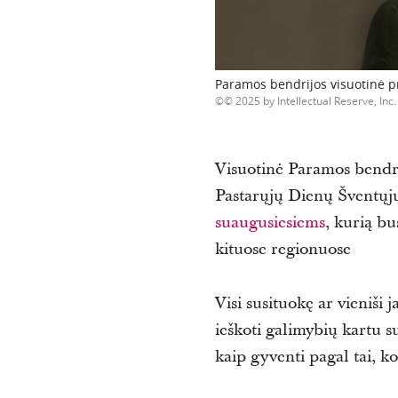
Paramos bendrijos visuotinė 
© 2025 by Intellectual Reserve, Inc. 
Visuotinė Paramos bendri
Pastarųjų Dienų Šventųj
suaugusiesiems
, kurią bu
kituose regionuose
Visi susituokę ar vieniši
ieškoti galimybių kartu su
kaip gyventi pagal tai, k