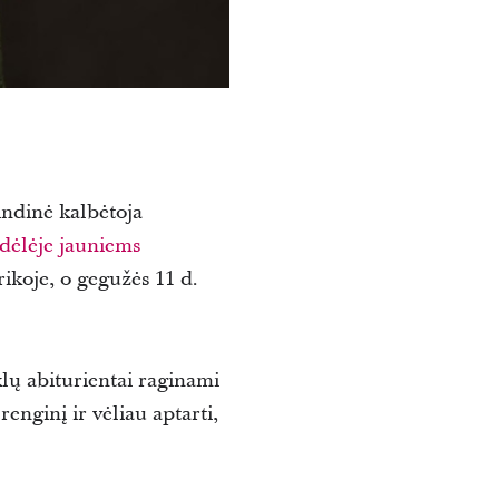
ndinė kalbėtoja
ndėlėje jauniems
ikoje, o gegužės 11 d.
klų abiturientai raginami
renginį ir vėliau aptarti,