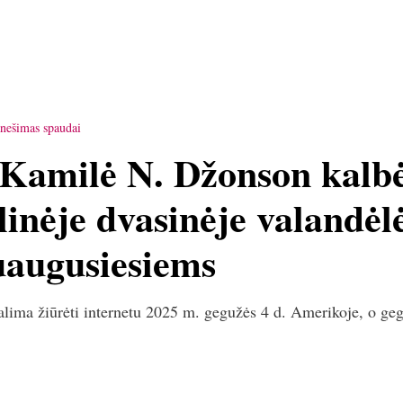
nešimas spaudai
 Kamilė N. Džonson kalbė
inėje dvasinėje valandėl
uaugusiesiems
galima žiūrėti internetu 2025 m. gegužės 4 d. Amerikoje, o ge