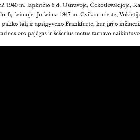
ė 1940 m. lapkričio 6 d. Ostravoje, Čekoslovakijoje, Ka
rfų šeimoje. Jo šeima 1947 m. Cvikau mieste, Vokietijoj
 paliko šalį ir apsigyveno Frankfurte, kur įgijo inžineri
 karines oro pajėgas ir šešerius metus tarnavo naikintuvo