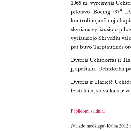
1965 m. vyresnysis Uchtdo
pilotavo „Boeing 737“, „
kontroliuojančiuoju kapit
skyriaus vyriausiojo pilo
vyriausiojo Skrydžių vald
pat buvo Tarptautinės or
Dyteris Uchtdorfas ir Hari
jį apaštalu, Uchtdorfai p
Dyteris ir Harietė Uchtdo
leisti laiką su vaikais ir va
Papildomi šaltiniai
(Vaizdo medžiaga) Kalba 2012 m.