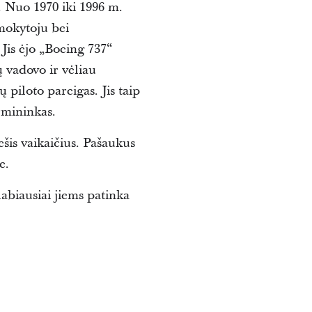
. Nuo 1970 iki 1996 m.
mokytoju bei
 Jis ėjo „Boeing 737“
 vadovo ir vėliau
 piloto pareigas. Jis taip
rmininkas.
ešis vaikaičius. Pašaukus
e.
labiausiai jiems patinka