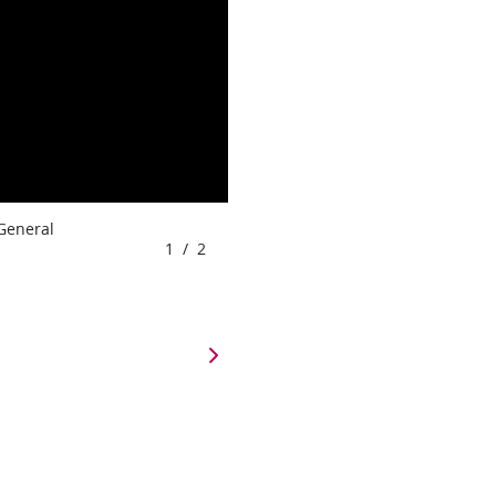
 General
1
/
2