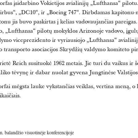
rfas įsidarbino Vokietijos avialinijų „Lufthansa“ pilotu
Airbus“, „DC10“, ir „Boeing 747“. Dirbdamas kapitonu-
onu jis buvo paskirtas į kelias vadovaujančias pareigas.
to, „Lufthansa“ pilotų mokyklos Arizonoje vadovo, įgulų
ymo viceprezidento ir vyriausiojo „Lufthansa“ avialinijų
o transporto asociacijos Skrydžių valdymo komiteto pi
etė Reich susituokė 1962 metais. Jie turi du vaikus ir š
aliko tėvynę ir dabar nuolat gyvena Jungtinėse Valstijos
rfai mėgsta lauke vykstančias veiklas, vertina meną, o 
ikaičiais.
 balandžio visuotinėje konferencijoje