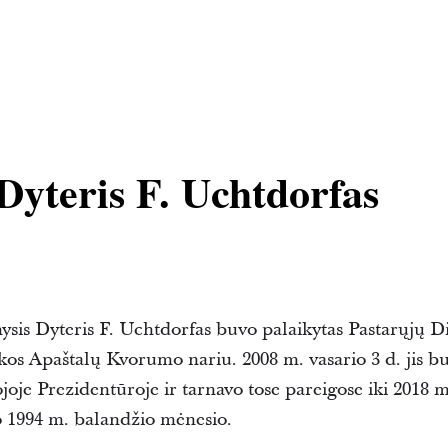
Dyteris F. Uchtdorfas
nysis Dyteris F. Uchtdorfas buvo palaikytas Pastarųjų 
kos Apaštalų Kvorumo nariu. 2008 m. vasario 3 d. jis b
oje Prezidentūroje ir tarnavo tose pareigose iki 2018 m
uo 1994 m. balandžio mėnesio.