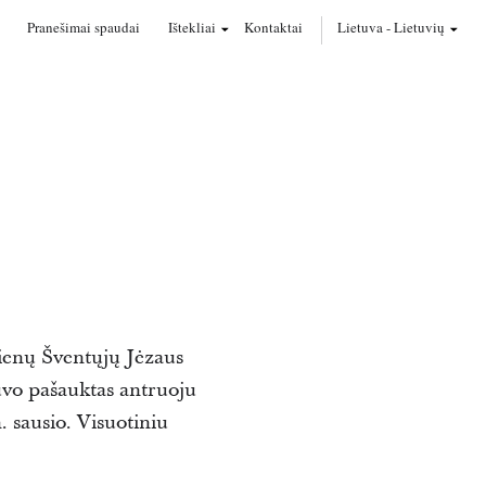
Pranešimai spaudai
Ištekliai
Kontaktai
Lietuva
-
Lietuvių
Dienų Šventųjų Jėzaus
uvo pašauktas antruoju
. sausio. Visuotiniu