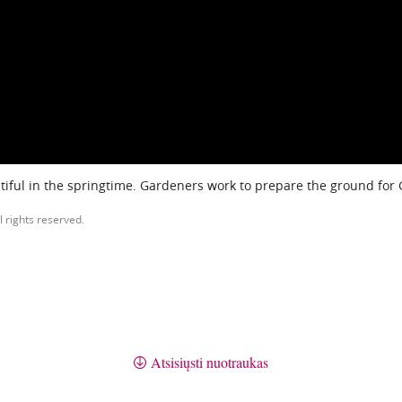
iful in the springtime. Gardeners work to prepare the ground for
l rights reserved.
Atsisiųsti nuotraukas