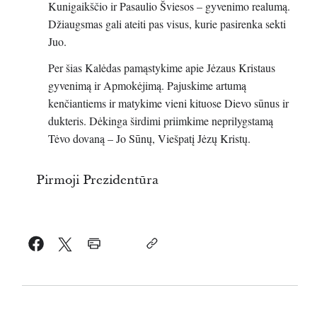
Kunigaikščio ir Pasaulio Šviesos – gyvenimo realumą.
Džiaugsmas gali ateiti pas visus, kurie pasirenka sekti
Juo.
Per šias Kalėdas pamąstykime apie Jėzaus Kristaus
gyvenimą ir Apmokėjimą. Pajuskime artumą
kenčiantiems ir matykime vieni kituose Dievo sūnus ir
dukteris. Dėkinga širdimi priimkime neprilygstamą
Tėvo dovaną – Jo Sūnų, Viešpatį Jėzų Kristų.
Pirmoji Prezidentūra