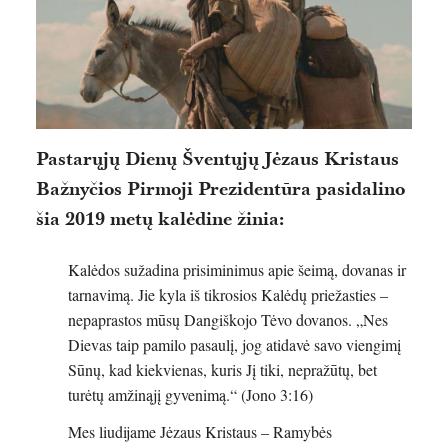
Pastarųjų Dienų Šventųjų Jėzaus Kristaus
Bažnyčios Pirmoji Prezidentūra pasidalino
šia 2019 metų kalėdine žinia:
Kalėdos sužadina prisiminimus apie šeimą, dovanas ir
tarnavimą. Jie kyla iš tikrosios Kalėdų priežasties –
nepaprastos mūsų Dangiškojo Tėvo dovanos. „Nes
Dievas taip pamilo pasaulį, jog atidavė savo viengimį
Sūnų, kad kiekvienas, kuris Jį tiki, nepražūtų, bet
turėtų amžinąjį gyvenimą.“ (Jono 3:16)
Mes liudijame Jėzaus Kristaus – Ramybės