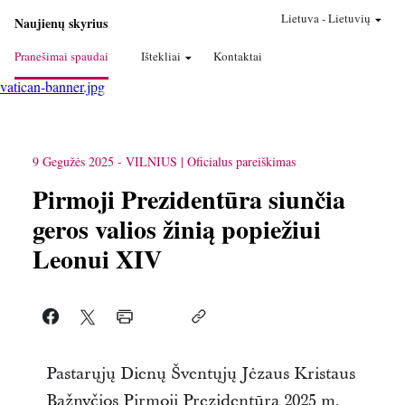
Lietuva
-
Lietuvių
Naujienų skyrius
Pranešimai spaudai
Ištekliai
Kontaktai
vatican-banner.jpg
9 Gegužės 2025
-
VILNIUS
Oficialus pareiškimas
Pirmoji Prezidentūra siunčia
geros valios žinią popiežiui
Leonui XIV
Pastarųjų Dienų Šventųjų Jėzaus Kristaus
Bažnyčios Pirmoji Prezidentūra 2025 m.