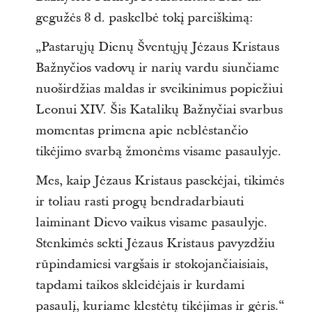
gegužės 8 d. paskelbė tokį pareiškimą:
„Pastarųjų Dienų Šventųjų Jėzaus Kristaus
Bažnyčios vadovų ir narių vardu siunčiame
nuoširdžias maldas ir sveikinimus popiežiui
Leonui XIV. Šis Katalikų Bažnyčiai svarbus
momentas primena apie neblėstančio
tikėjimo svarbą žmonėms visame pasaulyje.
Mes, kaip Jėzaus Kristaus pasekėjai, tikimės
ir toliau rasti progų bendradarbiauti
laiminant Dievo vaikus visame pasaulyje.
Stenkimės sekti Jėzaus Kristaus pavyzdžiu
rūpindamiesi vargšais ir stokojančiaisiais,
tapdami taikos skleidėjais ir kurdami
pasaulį, kuriame klestėtų tikėjimas ir gėris.“