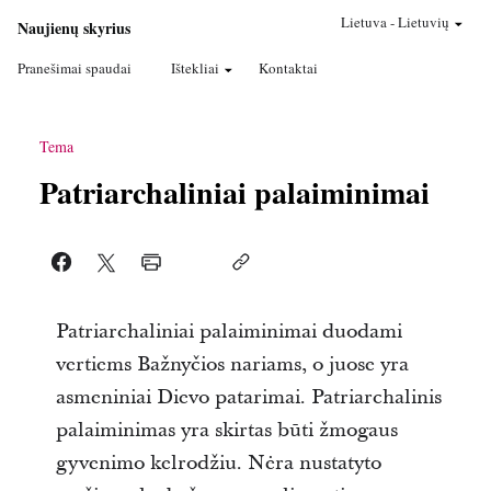
Lietuva
-
Lietuvių
Naujienų skyrius
Pranešimai spaudai
Ištekliai
Kontaktai
Tema
Patriarchaliniai palaiminimai
Patriarchaliniai palaiminimai duodami
vertiems Bažnyčios nariams, o juose yra
asmeniniai Dievo patarimai. Patriarchalinis
palaiminimas yra skirtas būti žmogaus
gyvenimo kelrodžiu. Nėra nustatyto