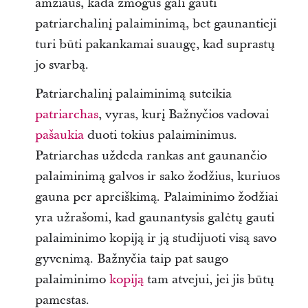
amžiaus, kada žmogus gali gauti
patriarchalinį palaiminimą, bet gaunantieji
turi būti pakankamai suaugę, kad suprastų
jo svarbą.
Patriarchalinį palaiminimą suteikia
patriarchas
, vyras, kurį Bažnyčios vadovai
pašaukia
duoti tokius palaiminimus.
Patriarchas uždeda rankas ant gaunančio
palaiminimą galvos ir sako žodžius, kuriuos
gauna per apreiškimą. Palaiminimo žodžiai
yra užrašomi, kad gaunantysis galėtų gauti
palaiminimo kopiją ir ją studijuoti visą savo
gyvenimą. Bažnyčia taip pat saugo
palaiminimo
kopiją
tam atvejui, jei jis būtų
pamestas.