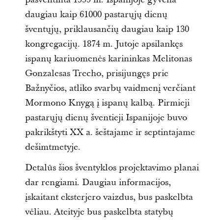
daugiau kaip 61000 pastarųjų dienų
šventųjų, priklausančių daugiau kaip 130
kongregacijų. 1874 m. Jutoje apsilankęs
ispanų kariuomenės karininkas Melitonas
Gonzalesas Trecho, prisijungęs prie
Bažnyčios, atliko svarbų vaidmenį verčiant
Mormono Knygą į ispanų kalbą. Pirmieji
pastarųjų dienų šventieji Ispanijoje buvo
pakrikštyti XX a. šeštajame ir septintajame
dešimtmetyje.
Detalūs šios šventyklos projektavimo planai
dar rengiami. Daugiau informacijos,
įskaitant eksterjero vaizdus, bus paskelbta
vėliau. Ateityje bus paskelbta statybų