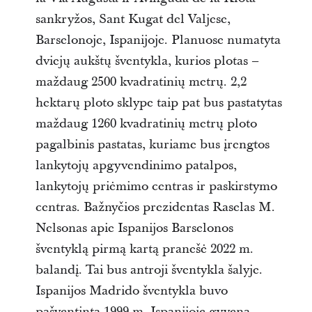
sankryžos, Sant Kugat del Valjese,
Barselonoje, Ispanijoje. Planuose numatyta
dviejų aukštų šventykla, kurios plotas –
maždaug 2500 kvadratinių metrų. 2,2
hektarų ploto sklype taip pat bus pastatytas
maždaug 1260 kvadratinių metrų ploto
pagalbinis pastatas, kuriame bus įrengtos
lankytojų apgyvendinimo patalpos,
lankytojų priėmimo centras ir paskirstymo
centras. Bažnyčios prezidentas Raselas M.
Nelsonas apie Ispanijos Barselonos
šventyklą pirmą kartą pranešė 2022 m.
balandį. Tai bus antroji šventykla šalyje.
Ispanijos Madrido šventykla buvo
pašventinta 1999 m. Ispanijoje gyvena