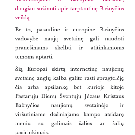
daugiau sužinoti apie tarptautinę Bažnyčios
veiklą.
Be to, pasaulinė ir europinė Bažnyčios
vadovybė naują svetainę gali naudoti
pranešimams skelbti ir atitinkamoms
temoms aptarti.
Šią Europai skirtą internetinę naujienų
svetainę anglų kalba galite rasti spragtelėję
čia arba apsilankę bet kurioje kitoje
Pastarųjų Dienų Šventųjų Jėzaus Kristaus
Bažnyčios naujienų svetainėje ir
viršutiniame dešiniajame kampe atsidarę
meniu su galimais šalies ar šalių
pasirinkimais.