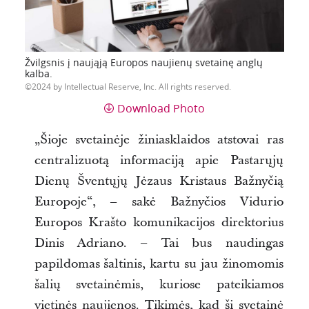
Žvilgsnis į naująją Europos naujienų svetainę anglų
kalba.
2024 by Intellectual Reserve, Inc. All rights reserved.
Download Photo
„Šioje svetainėje žiniasklaidos atstovai ras
centralizuotą informaciją apie Pastarųjų
Dienų Šventųjų Jėzaus Kristaus Bažnyčią
Europoje“, – sakė Bažnyčios Vidurio
Europos Krašto komunikacijos direktorius
Dinis Adriano. – Tai bus naudingas
papildomas šaltinis, kartu su jau žinomomis
šalių svetainėmis, kuriose pateikiamos
vietinės naujienos. Tikimės, kad ši svetainė