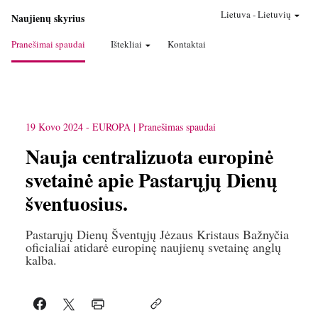
Lietuva
-
Lietuvių
Naujienų skyrius
Pranešimai spaudai
Ištekliai
Kontaktai
19 Kovo 2024
-
EUROPA
Pranešimas spaudai
Nauja centralizuota europinė
svetainė apie Pastarųjų Dienų
šventuosius.
Pastarųjų Dienų Šventųjų Jėzaus Kristaus Bažnyčia
oficialiai atidarė europinę naujienų svetainę anglų
kalba.