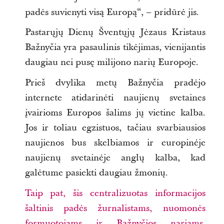
padės suvienyti visą Europą“, – pridūrė jis.
Pastarųjų Dienų Šventųjų Jėzaus Kristaus
Bažnyčia yra pasaulinis tikėjimas, vienijantis
daugiau nei pusę milijono narių Europoje.
Prieš dvylika metų Bažnyčia pradėjo
internete atidarinėti naujienų svetaines
įvairioms Europos šalims jų vietine kalba.
Jos ir toliau egzistuos, tačiau svarbiausios
naujienos bus skelbiamos ir europinėje
naujienų svetainėje anglų kalba, kad
galėtume pasiekti daugiau žmonių.
Taip pat, šis centralizuotas informacijos
šaltinis padės žurnalistams, nuomonės
formuotojams ir Bažnyčios nariams,