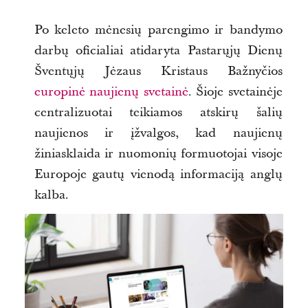
Po keleto mėnesių parengimo ir bandymo
darbų oficialiai atidaryta Pastarųjų Dienų
Šventųjų Jėzaus Kristaus Bažnyčios
europinė naujienų svetainė
. Šioje svetainėje
centralizuotai teikiamos atskirų šalių
naujienos ir įžvalgos, kad naujienų
žiniasklaida ir nuomonių formuotojai visoje
Europoje gautų vienodą informaciją anglų
kalba.