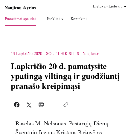
Lietuva
-
Lietuvių
Naujienų skyrius
Pranešimai spaudai
Ištekliai
Kontaktai
13 Lapkričio 2020
-
SOLT LEIK SITIS
Naujienos
Lapkričio 20 d. pamatysite
ypatingą viltingą ir guodžiantį
pranašo kreipimąsi
Raselas M. Nelsonas, Pastarųjų Dienų
Šventųjų Jėzaus Kristaus Bažnyčios