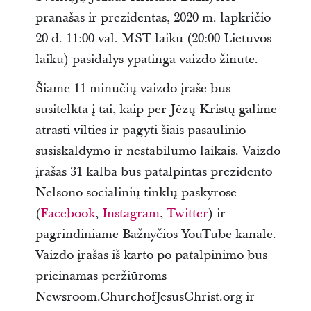
pranašas ir prezidentas, 2020 m. lapkričio
20 d. 11:00 val. MST laiku (20:00 Lietuvos
laiku) pasidalys ypatinga vaizdo žinute.
Šiame 11 minučių vaizdo įraše bus
susitelkta į tai, kaip per Jėzų Kristų galime
atrasti vilties ir pagyti šiais pasaulinio
susiskaldymo ir nestabilumo laikais. Vaizdo
įrašas 31 kalba bus patalpintas prezidento
Nelsono socialinių tinklų paskyrose
(
Facebook
,
Instagram
,
Twitter
) ir
pagrindiniame Bažnyčios YouTube kanale.
Vaizdo įrašas iš karto po patalpinimo bus
prieinamas peržiūroms
Newsroom.ChurchofJesusChrist.org ir