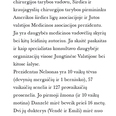
chirurgijos tarybos vadovu, Širdies ir
kraujagyslių chirurgijos tarybos pirmininku
Amerikos širdies ligų asociacijoje ir Jutos
valstijos Medicinos asociacijos prezidentu.
Jis yra daugybės medicinos vadovėlių skyrių
bei kitų leidinių autorius. Jis skaitė paskaitas
ir kaip specialistas konsultavo daugybėje
organizacijų visose Jungtinėse Valstijose bei
kitose šalyse.
Prezidentas Nelsonas yra 10 vaikų tėvas
(devynių mergaičių ir 1 berniuko), 57
vaikaičių senelis ir 127 provaikaičių
prosenelis. Jo pirmoji žmona (ir 10 vaikų
motina) Danzelė mirė beveik prieš 16 metų.
Dvi jų dukterys (Vendė ir Emili) mirė nuo