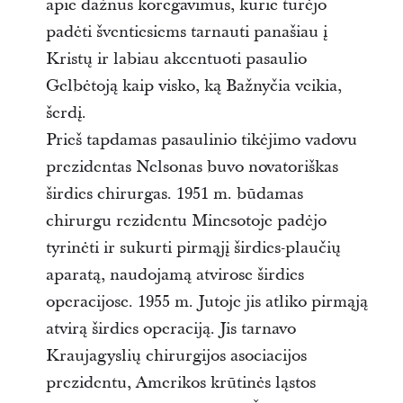
apie dažnus koregavimus, kurie turėjo
padėti šventiesiems tarnauti panašiau į
Kristų ir labiau akcentuoti pasaulio
Gelbėtoją kaip visko, ką Bažnyčia veikia,
šerdį.
Prieš tapdamas pasaulinio tikėjimo vadovu
prezidentas Nelsonas buvo novatoriškas
širdies chirurgas. 1951 m. būdamas
chirurgu rezidentu Minesotoje padėjo
tyrinėti ir sukurti pirmąjį širdies-plaučių
aparatą, naudojamą atvirose širdies
operacijose. 1955 m. Jutoje jis atliko pirmąją
atvirą širdies operaciją. Jis tarnavo
Kraujagyslių chirurgijos asociacijos
prezidentu, Amerikos krūtinės ląstos