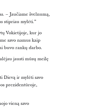
fas. – Jaučiame švelnumą,
s stipriau mylėti.“
tų Vokietijoje, kur jo
ome savo namus kaip
nai buvo rankų darbo.
galėjau jausti mūsų meilę
i Dievą ir mylėti savo
jos prezidentūroje,
nojo vieną savo