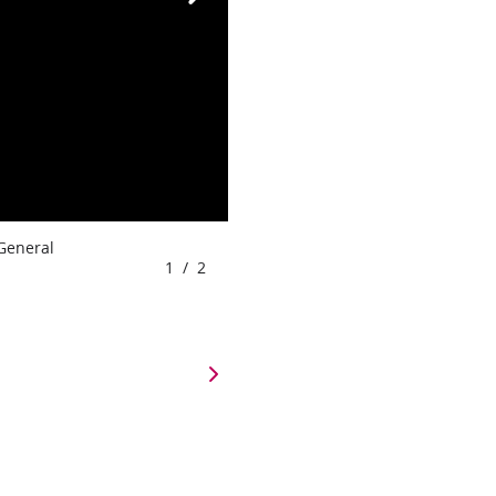
 General
1
/
2