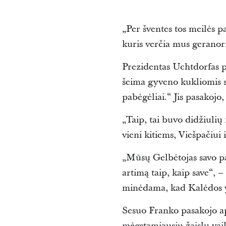
„Per šventes tos meilės p
kuris verčia mus geranori
Prezidentas Uchtdorfas pa
šeima gyveno kukliomis 
pabėgėliai.“ Jis pasakoj
„Taip, tai buvo didžiulių
vieni kitiems, Viešpačiui
„Mūsų Gelbėtojas savo pa
artimą taip, kaip save“, 
minėdama, kad Kalėdos yr
Sesuo Franko pasakojo api
mėgstamiausių žaislų vai