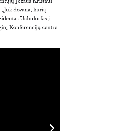
entųjų Jėzaus Kristaus
 „Juk dovana, kurią
zidentas Uchtdorfas į
ginį Konferencijų centre