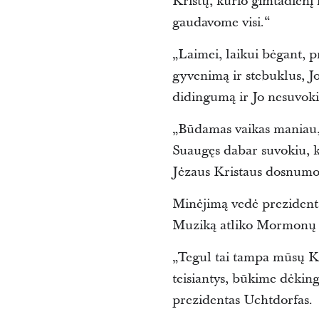
Kristų, kurio gimtadienį
gaudavome visi.“
„Laimei, laikui bėgant, 
gyvenimą ir stebuklus, Jo
didingumą ir Jo nesuvokia
„Būdamas vaikas maniau, 
Suaugęs dabar suvokiu, 
Jėzaus Kristaus dosnumo
Minėjimą vedė prezidenta
Muziką atliko Mormonų Ta
„Tegul tai tampa mūsų Ka
teisiantys, būkime dėking
prezidentas Uchtdorfas.