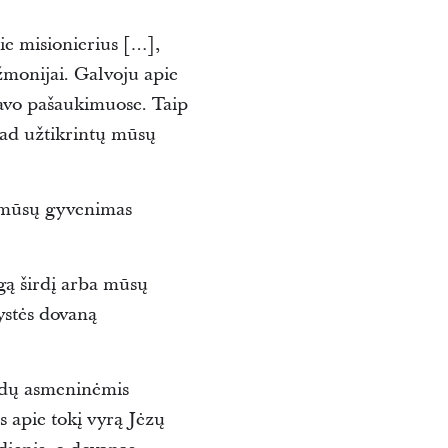
ie misionierius […],
 žmonijai. Galvoju apie
savo pašaukimuose. Taip
 kad užtikrintų mūsų
, mūsų gyvenimas
gą širdį arba mūsų
ystės dovaną
ėdų asmeninėmis
s apie tokį vyrą Jėzų