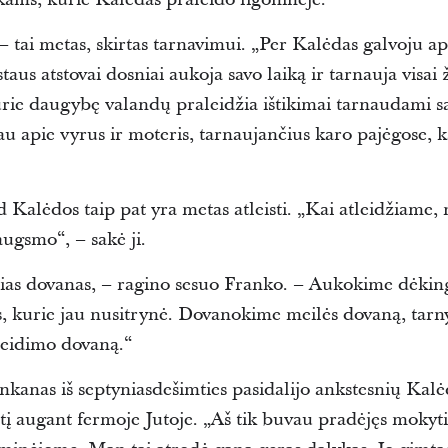
– tai metas, skirtas tarnavimui. „Per Kalėdas galvoju ap
aus atstovai dosniai aukoja savo laiką ir tarnauja visai
 kurie daugybę valandų praleidžia ištikimai tarnaudami 
au apie vyrus ir moteris, tarnaujančius karo pajėgose,
 Kalėdos taip pat yra metas atleisti. „Kai atleidžiame
augsmo“, – sakė ji.
ias dovanas, – ragino sesuo Franko. – Aukokime dėkin
s, kurie jau nusitrynė. Dovanokime meilės dovaną, tarn
tleidimo dovaną.“
ankanas
iš
septyniasdešimties
pasidalijo ankstesnių Kal
irtį augant fermoje Jutoje. „Aš tik buvau pradėjęs mokyti