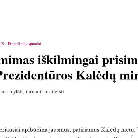
IS
Pranešimas spaudai
imimas iškilmingai pris
Prezidentūros Kalėdų mi
s mylėti, tarnauti ir atleisti
geriausiai apibūdina jausmus, patiriamus Kalėdų metu. 