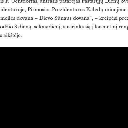
is F. Uchtdorfas
, antrasis patarėjas Pastarųjų Dienų Šv
identūroje
, Pirmosios Prezidentūros Kalėdų minėjime.
meilės dovana – Dievo Sūnaus dovana“, – kreipėsi pre
odžio 3 dieną, sekmadienį, susirinkusią į kasmetinį ren
 aikštėje.