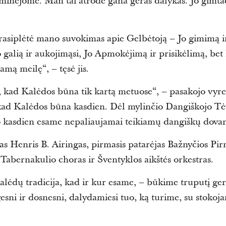
 minėjome. Man tai atrodė gana geras dalykas. Jo gimta
prasiplėtė mano suvokimas apie Gelbėtoją – Jo gimimą ir
 galią ir aukojimąsi, Jo Apmokėjimą ir prisikėlimą, bet 
mą meilę“, – tęsė jis.
kad Kalėdos būna tik kartą metuose“, – pasakojo vyre
kad Kalėdos būna kasdien. Dėl mylinčio Dangiškojo Tė
 kasdien esame nepaliaujamai teikiamų dangiškų dovan
s Henris B. Airingas, pirmasis patarėjas Bažnyčios Pir
bernakulio choras ir Šventyklos aikštės orkestras.
lėdų tradicija, kad ir kur esame, – būkime truputį gere
esni ir dosnesni, dalydamiesi tuo, ką turime, su stokoja