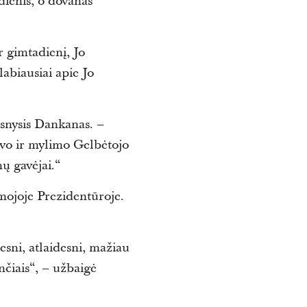
dienis, o dovanas
 gimtadienį, Jo
labiausiai apie Jo
snysis Dankanas. –
vo ir mylimo Gelbėtojo
ų gavėjai.“
mojoje Prezidentūroje.
sni, atlaidesni, mažiau
nčiais“, – užbaigė