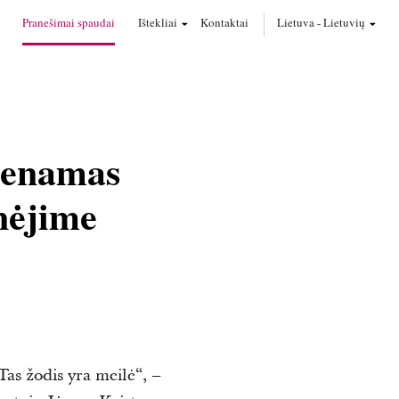
Pranešimai spaudai
Ištekliai
Kontaktai
Lietuva
-
Lietuvių
imenamas
nėjime
Tas žodis yra meilė“, –