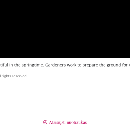
iful in the springtime. Gardeners work to prepare the ground for
l rights reserved.
Atsisiųsti nuotraukas