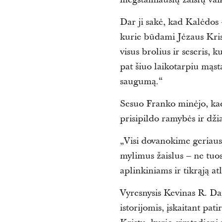
Dar ji sakė, kad Kalėdos 
kurie būdami Jėzaus Krist
visus brolius ir seseris,
pat šiuo laikotarpiu mąst
saugumą.“
Sesuo Franko minėjo, kad
prisipildo ramybės ir dži
„Visi dovanokime geriaus
mylimus žaislus – ne tuo
aplinkiniams ir tikrąją a
Vyresnysis Kevinas R. D
istorijomis, įskaitant pat