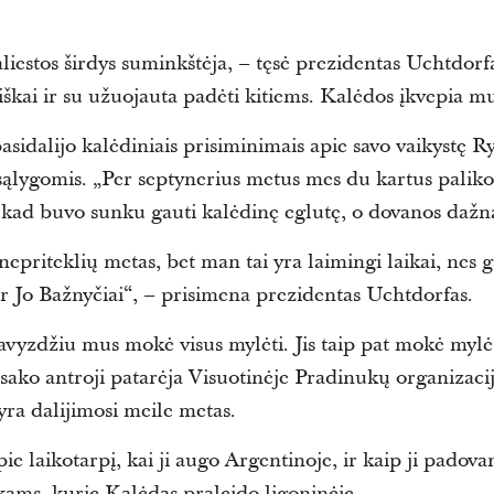
aliestos širdys suminkštėja, – tęsė prezidentas Uchtdor
škai ir su užuojauta padėti kitiems. Kalėdos įkvepia mu
sidalijo kalėdiniais prisiminimais apie savo vaikystę Ry
sąlygomis. „Per septynerius metus mes du kartus palik
o, kad buvo sunku gauti kalėdinę eglutę, o dovanos daž
 nepriteklių metas, bet man tai yra laimingi laikai, nes 
 ir Jo Bažnyčiai“, – prisimena prezidentas Uchtdorfas.
vyzdžiu mus mokė visus mylėti. Jis taip pat mokė mylėt
– sako antroji patarėja Visuotinėje Pradinukų organizaci
a dalijimosi meile metas.
e laikotarpį, kai ji augo Argentinoje, ir kaip ji padova
kams, kurie Kalėdas praleido ligoninėje.