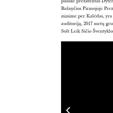
pasakė
prezidentas Dyter
Bažnyčios
Pirmojoje Prez
minime per Kalėdas, yra 
auditoriją, 2017 metų gru
Solt Leik Sičio Šventyklos