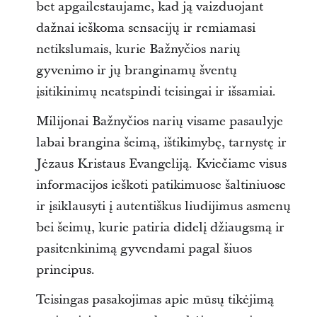
bet apgailestaujame, kad ją vaizduojant
dažnai ieškoma sensacijų ir remiamasi
netikslumais, kurie Bažnyčios narių
gyvenimo ir jų branginamų šventų
įsitikinimų neatspindi teisingai ir išsamiai.
Milijonai Bažnyčios narių visame pasaulyje
labai brangina šeimą, ištikimybę, tarnystę ir
Jėzaus Kristaus Evangeliją. Kviečiame visus
informacijos ieškoti patikimuose šaltiniuose
ir įsiklausyti į autentiškus liudijimus asmenų
bei šeimų, kurie patiria didelį džiaugsmą ir
pasitenkinimą gyvendami pagal šiuos
principus.
Teisingas pasakojimas apie mūsų tikėjimą