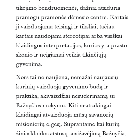
tikėjimo bendruomenės, dažnai atsiduria
pramogų pramonės dėmesio centre. Kartais
ji vaizduojama teisingi ir tiksliai, tačiau
kartais naudojami stereotipai arba visiškai
klaidingos interpretacijos, kurios yra prasto
skonio ir neigiamai veikia tikinčiųjų
gyvenimą.
Nors tai ne naujiena, nemažai naujausių
kūrinių vaizduoja gyvenimo būdą ir
praktiką, akivaizdžiai nesuderinamą su
Bažnyčios mokymu. Kiti neatsakingai
klaidingai atvaizduoja mūsų savanorių
misionierių elgesį. Suprantame kai kurių
žiniasklaidos atstovų susižavėjimą Bažnyčia,