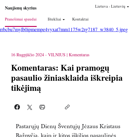
Lietuva
-
Lietuvių
Naujienų skyrius
Pranešimai spaudai
Ištekliai
Kontaktai
rrbcbu7mylb0ipmempe4vyxat7mm1175w2rg7187_w3840_5.jpeg
16 Rugpjūčio 2024
-
VILNIUS
Komentaras
Komentaras: Kai pramogų
pasaulio žiniasklaida iškreipia
tikėjimą
Pastarųjų Dienų Šventųjų Jėzaus Kristaus
Bažnyčia, kaip ir kitos iškilios pasaulinės